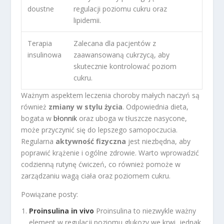
doustne
regulacji poziomu cukru oraz
lipidemii.
Terapia
Zalecana dla pacjentów z
insulinowa
zaawansowaną cukrzycą, aby
skutecznie kontrolować poziom
cukru.
Ważnym aspektem leczenia choroby małych naczyń są
również
zmiany w stylu życia
. Odpowiednia dieta,
bogata w
błonnik
oraz uboga w tłuszcze nasycone,
może przyczynić się do lepszego samopoczucia.
Regularna
aktywność fizyczna
jest niezbędna, aby
poprawić krążenie i ogólne zdrowie. Warto wprowadzić
codzienną rutynę ćwiczeń, co również pomoże w
zarządzaniu wagą ciała oraz poziomem cukru.
Powiązane posty:
Proinsulina in vivo
Proinsulina to niezwykle ważny
element w regulacji poziomu glukozy we krwi, jednak