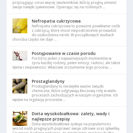
przyciągając coraz więcej zwolenników, którzy pragną zmienić
swoje nawyki żywieniowe. Opierając się na roślinnych …
Nefropatia cukrzycowa
Nefropatia cukrzycowa to poważne powikłanie osób
z cukrzycą, które może niepostrzeżenie prowadzić
do uszkodzenia nerek. W początkowych stadiach
choroba często nie daje …
Postępowanie w czasie porodu
Poród to jeden z najważniejszych momentów w
życiu każdej rodziny, pełen emocji, radości, ale także
lęków i niepewności. Właściwe zrozumienie tego procesu …
Prostaglandyny
Prostaglandyny to niezwykle ważne związki
chemiczne, które odgrywają kluczową rolę w wielu
procesach zachodzących w naszym organizmie. Ich
wpływ na regulację procesów …
Dieta wysokobiałkowa: zalety, wady i
najlepsze przepisy
Dieta wysokobiałkowa zyskuje na popularności
wśród osób pragnących poprawić swoje zdrowie oraz sylwetkę.
Co więcej, badania pokazują, że zwiększenie spożycia białka