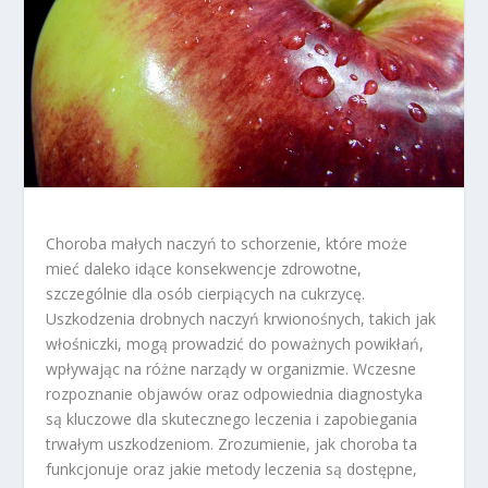
Choroba małych naczyń to schorzenie, które może
mieć daleko idące konsekwencje zdrowotne,
szczególnie dla osób cierpiących na cukrzycę.
Uszkodzenia drobnych naczyń krwionośnych, takich jak
włośniczki, mogą prowadzić do poważnych powikłań,
wpływając na różne narządy w organizmie. Wczesne
rozpoznanie objawów oraz odpowiednia diagnostyka
są kluczowe dla skutecznego leczenia i zapobiegania
trwałym uszkodzeniom. Zrozumienie, jak choroba ta
funkcjonuje oraz jakie metody leczenia są dostępne,