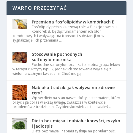
WARTO PRZECZYTAĆ
Przemiana fosfolipidów w komórkach B
Fosfolipidy pełnią kluczową rolę w funkcjonowaniu
komórek B, będąc fundamentem ich błon
komórkowych i wpływając na transport substancji oraz
sygnalizację. Ich przemiana …
Stosowanie pochodnych
sulfonylomocznika
Pochodne sulfonylomocznika to istotna grupa leków
w terapii cukrzycy typu 2, jednak ich stosowanie wiąże się z
wieloma ważnymi kwestiami. Choć mogą …
Nabiał a trądzik: jak wpływa na zdrowie
cery?
Wpływ diety na stan naszej skóry jest tematem, który
przyciąga coraz większą uwagę, zwłaszcza w kontekście
problemów z trądzikiem. Czy kiedykolwiek zastanawiałeś …
Dieta bez mięsa i nabiału: korzyści, ryzyko
i jadłospis
Dieta bez mięsa i nabiału zyskuje na popularności,