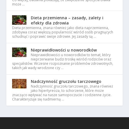
może …
Dieta przemienna – zasady, zalety i
efekty dla zdrowia
Dieta przemienna, znana również jako dieta naprzemienna,
zdobywa coraz większą popularność wśród osób pragnących
schudnąć i poprawić swoje zdrowie. Jej zasady są …
Nieprawidłowości u noworodków
Nieprawidłowości u noworodków to temat, który
nieprzerwanie budzi troskę wśród rodziców oraz
specjalistów. Wczesne rozpoznanie problemów zdrowotnych,
takich jak wady wrodzone czy …
Nadczynność gruczołu tarczowego
Nadczynność gruczołu tarczowego, znana również
jako hipertyreoza, to schorzenie, które może
znacząco wpływać na nasze samopoczucie i codzienne życie.
Charakteryzuje się nadmierną …