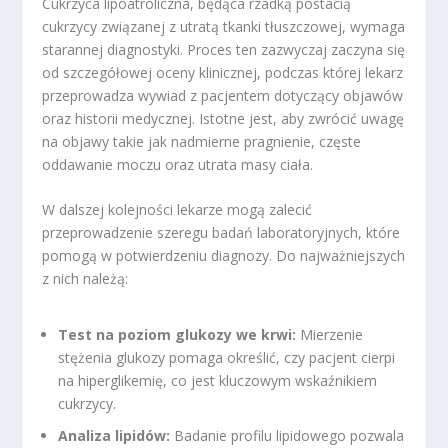
Cukrzyca lipoatroliczna, będąca rzadką postacią
cukrzycy związanej z utratą tkanki tłuszczowej, wymaga
starannej diagnostyki. Proces ten zazwyczaj zaczyna się
od szczegółowej oceny klinicznej, podczas której lekarz
przeprowadza wywiad z pacjentem dotyczący objawów
oraz historii medycznej. Istotne jest, aby zwrócić uwagę
na objawy takie jak nadmierne pragnienie, częste
oddawanie moczu oraz utrata masy ciała.
W dalszej kolejności lekarze mogą zalecić
przeprowadzenie szeregu badań laboratoryjnych, które
pomogą w potwierdzeniu diagnozy. Do najważniejszych
z nich należą:
Test na poziom glukozy we krwi:
Mierzenie
stężenia glukozy pomaga określić, czy pacjent cierpi
na hiperglikemię, co jest kluczowym wskaźnikiem
cukrzycy.
Analiza lipidów:
Badanie profilu lipidowego pozwala