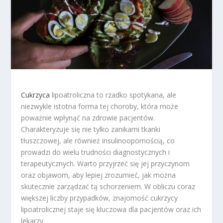
Cukrzyca
lipoatroliczna to rzadko spotykana, ale
niezwykle istotna forma tej choroby, która może
poważnie wpłynąć na zdrowie pacjentów.
Charakteryzuje się nie tylko zanikami tkanki
tłuszczowej, ale również insulinoopornością, co
prowadzi do wielu trudności diagnostycznych i
terapeutycznych. Warto przyjrzeć się jej przyczynom
oraz objawom, aby lepiej zrozumieć, jak można
skutecznie zarządzać tą schorzeniem. W obliczu coraz
większej liczby przypadków, znajomość cukrzycy
lipoatrolicznej staje się kluczowa dla pacjentów oraz ich
lekarzy.