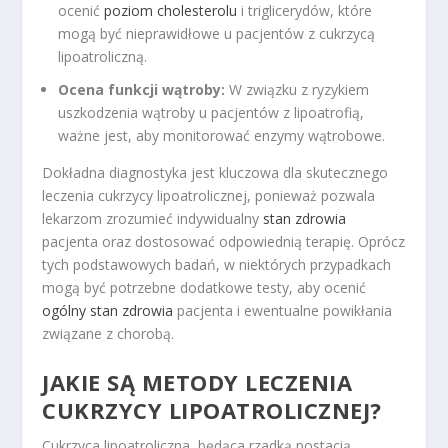
ocenić
poziom cholesterolu
i triglicerydów, które
mogą być nieprawidłowe u pacjentów z cukrzycą
lipoatroliczną.
Ocena funkcji wątroby:
W związku z ryzykiem
uszkodzenia wątroby u pacjentów z lipoatrofią,
ważne jest, aby monitorować enzymy wątrobowe.
Dokładna diagnostyka jest kluczowa dla skutecznego
leczenia cukrzycy lipoatrolicznej, ponieważ pozwala
lekarzom zrozumieć indywidualny
stan zdrowia
pacjenta oraz dostosować odpowiednią terapię. Oprócz
tych podstawowych badań, w niektórych przypadkach
mogą być potrzebne dodatkowe testy, aby ocenić
ogólny stan zdrowia
pacjenta i ewentualne powikłania
związane z chorobą.
JAKIE SĄ METODY LECZENIA
CUKRZYCY LIPOATROLICZNEJ?
Cukrzyca lipoatroliczna, będąca rzadką postacią