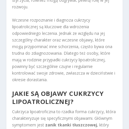
styl życia, również mogą odgrywać pewną rolę w jej
rozwoju.
Wczesne rozpoznanie i diagnoza cukrzycy
lipoatrolicznej są kluczowe dla wdrożenia
odpowiedniego leczenia. Jednak ze względu na jej
szczególny charakter oraz wczesne objawy, które
mogą przypominać inne schorzenia, często bywa ona
trudna do zdiagnozowania. Dlatego też osoby, które
mają w rodzinie przypadki cukrzycy lipoatrolicznej,
powinny być szczególnie czujne i regularnie
kontrolować swoje zdrowie, zwłaszcza w dzieciństwie i
okresie dorastania.
JAKIE SĄ OBJAWY CUKRZYCY
LIPOATROLICZNEJ?
Cukrzyca lipoatroficzna to rzadka forma cukrzycy, która
charakteryzuje się specyficznymi objawami. Głównym
symptomem jest
zanik tkanki tłuszczowej
, który