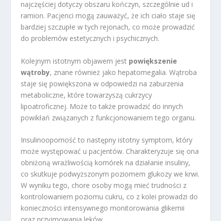
najczęściej dotyczy obszaru kończyn, szczególnie ud i
ramion. Pacjenci mogą zauważyć, że ich ciało staje się
bardziej szczupłe w tych rejonach, co może prowadzić
do problemów estetycznych i psychicznych.
Kolejnym istotnym objawem jest
powiększenie
wątroby
, znane również jako hepatomegalia. Wątroba
staje się powiększona w odpowiedzi na zaburzenia
metaboliczne, które towarzyszą cukrzycy
lipoatroficznej. Może to także prowadzić do innych
powikłań związanych z funkcjonowaniem tego organu.
Insulinooporność to następny istotny symptom, który
może występować u pacjentów. Charakteryzuje się ona
obniżoną wrażliwością komórek na działanie insuliny,
co skutkuje podwyższonym poziomem glukozy we krwi.
W wyniku tego, chore osoby mogą mieć trudności z
kontrolowaniem poziomu cukru, co z kolei prowadzi do
konieczności intensywnego monitorowania glikemii
oraz przyjmowania leków.