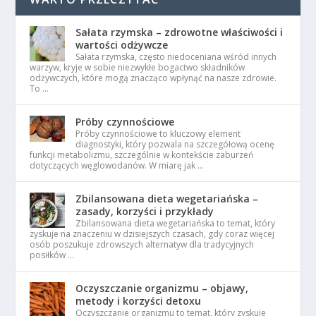
Sałata rzymska – zdrowotne właściwości i
wartości odżywcze
Sałata rzymska, często niedoceniana wśród innych
warzyw, kryje w sobie niezwykłe bogactwo składników
odżywczych, które mogą znacząco wpłynąć na nasze zdrowie.
To …
Próby czynnościowe
Próby czynnościowe to kluczowy element
diagnostyki, który pozwala na szczegółową ocenę
funkcji metabolizmu, szczególnie w kontekście zaburzeń
dotyczących węglowodanów. W miarę jak …
Zbilansowana dieta wegetariańska –
zasady, korzyści i przykłady
Zbilansowana dieta wegetariańska to temat, który
zyskuje na znaczeniu w dzisiejszych czasach, gdy coraz więcej
osób poszukuje zdrowszych alternatyw dla tradycyjnych
posiłków …
Oczyszczanie organizmu – objawy,
metody i korzyści detoxu
Oczyszczanie organizmu to temat, który zyskuje