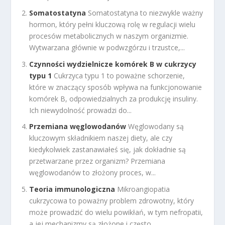
Somatostatyna
Somatostatyna to niezwykle ważny
hormon, który pełni kluczową rolę w regulacji wielu
procesów metabolicznych w naszym organizmie.
Wytwarzana głównie w podwzgórzu i trzustce,...
Czynności wydzielnicze komórek B w cukrzycy
typu 1
Cukrzyca typu 1 to poważne schorzenie,
które w znaczący sposób wpływa na funkcjonowanie
komórek B, odpowiedzialnych za produkcję insuliny.
Ich niewydolność prowadzi do...
Przemiana węglowodanów
Węglowodany są
kluczowym składnikiem naszej diety, ale czy
kiedykolwiek zastanawiałeś się, jak dokładnie są
przetwarzane przez organizm? Przemiana
węglowodanów to złożony proces, w...
Teoria immunologiczna
Mikroangiopatia
cukrzycowa to poważny problem zdrowotny, który
może prowadzić do wielu powikłań, w tym nefropatii,
a jej mechanizmy są złożone i często