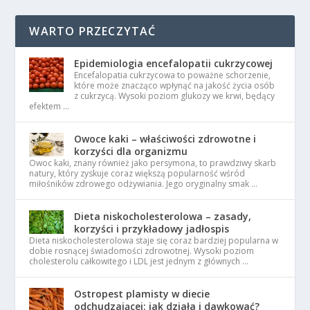
WARTO PRZECZYTAĆ
Epidemiologia encefalopatii cukrzycowej
Encefalopatia cukrzycowa to poważne schorzenie,
które może znacząco wpłynąć na jakość życia osób
z cukrzycą. Wysoki poziom glukozy we krwi, będący
efektem …
Owoce kaki – właściwości zdrowotne i
korzyści dla organizmu
Owoc kaki, znany również jako persymona, to prawdziwy skarb
natury, który zyskuje coraz większą popularność wśród
miłośników zdrowego odżywiania. Jego oryginalny smak …
Dieta niskocholesterolowa – zasady,
korzyści i przykładowy jadłospis
Dieta niskocholesterolowa staje się coraz bardziej popularna w
dobie rosnącej świadomości zdrowotnej. Wysoki poziom
cholesterolu całkowitego i LDL jest jednym z głównych …
Ostropest plamisty w diecie
odchudzającej: jak działa i dawkować?