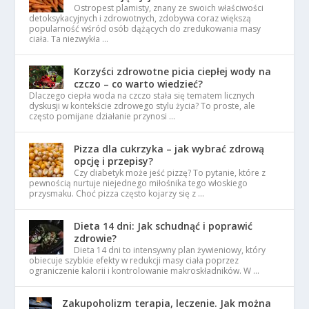
Ostropest plamisty, znany ze swoich właściwości
detoksykacyjnych i zdrowotnych, zdobywa coraz większą
popularność wśród osób dążących do zredukowania masy
ciała. Ta niezwykła …
Korzyści zdrowotne picia ciepłej wody na
czczo – co warto wiedzieć?
Dlaczego ciepła woda na czczo stała się tematem licznych
dyskusji w kontekście zdrowego stylu życia? To proste, ale
często pomijane działanie przynosi …
Pizza dla cukrzyka – jak wybrać zdrową
opcję i przepisy?
Czy diabetyk może jeść pizzę? To pytanie, które z
pewnością nurtuje niejednego miłośnika tego włoskiego
przysmaku. Choć pizza często kojarzy się z …
Dieta 14 dni: Jak schudnąć i poprawić
zdrowie?
Dieta 14 dni to intensywny plan żywieniowy, który
obiecuje szybkie efekty w redukcji masy ciała poprzez
ograniczenie kalorii i kontrolowanie makroskładników. W …
Zakupoholizm terapia, leczenie. Jak można