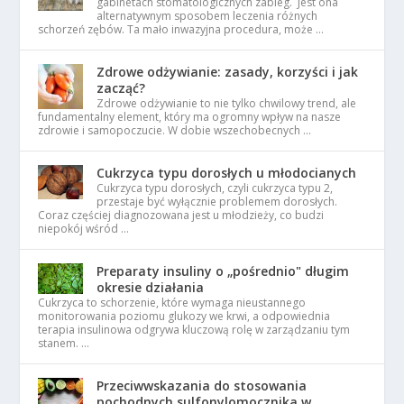
gabinetach stomatologicznych zabieg. Jest ona
alternatywnym sposobem leczenia różnych
schorzeń zębów. Ta mało inwazyjna procedura, może …
Zdrowe odżywianie: zasady, korzyści i jak
zacząć?
Zdrowe odżywianie to nie tylko chwilowy trend, ale
fundamentalny element, który ma ogromny wpływ na nasze
zdrowie i samopoczucie. W dobie wszechobecnych …
Cukrzyca typu dorosłych u młodocianych
Cukrzyca typu dorosłych, czyli cukrzyca typu 2,
przestaje być wyłącznie problemem dorosłych.
Coraz częściej diagnozowana jest u młodzieży, co budzi
niepokój wśród …
Preparaty insuliny o „pośrednio" długim
okresie działania
Cukrzyca to schorzenie, które wymaga nieustannego
monitorowania poziomu glukozy we krwi, a odpowiednia
terapia insulinowa odgrywa kluczową rolę w zarządzaniu tym
stanem. …
Przeciwwskazania do stosowania
pochodnych sulfonylomocznika w