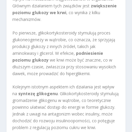
Głównym działaniem tych związków jest
zwiększenie
poziomu glukozy we krwi
, co wynika z kilku
mechanizmów.
Po pierwsze, glikokortykosteroidy stymulują proces
glukoneogenezy w wątrobie, co oznacza, że sprzyjają
produkcji glukozy z innych źródeł, takich jak
aminokwasy i glicerol. W efekcie,
podniesienie
poziomu glukozy
we krwi może być znaczne, co w
dłuższym czasie, zwłaszcza przy stosowaniu wysokich
dawek, może prowadzić do hiperglikemii.
Kolejnym istotnym aspektem ich działania jest wpływ
na
syntezę glikogenu
. Glikokortykosteroidy stymulują
gromadzenie glikogenu w wątrobie, co teoretycznie
powinno ułatwiać dostęp do energii w formie glukozy.
Jednak z uwagi na antagonizm wobec insuliny, może
dochodzić do rozwoju insulinooporności, co potęguje
problem z regulacją poziomu cukru we krwi.