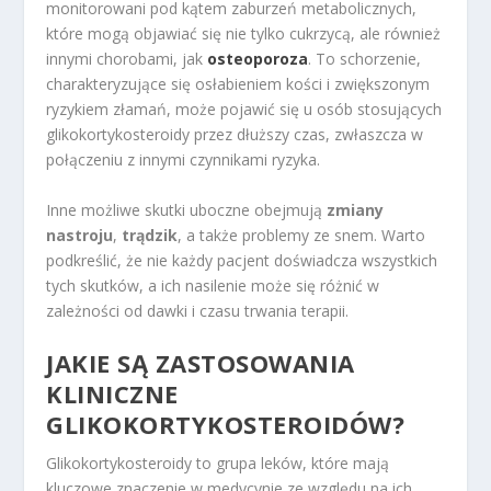
monitorowani pod kątem zaburzeń metabolicznych,
które mogą objawiać się nie tylko cukrzycą, ale również
innymi chorobami, jak
osteoporoza
. To schorzenie,
charakteryzujące się osłabieniem kości i zwiększonym
ryzykiem złamań, może pojawić się u osób stosujących
glikokortykosteroidy przez dłuższy czas, zwłaszcza w
połączeniu z innymi czynnikami ryzyka.
Inne możliwe skutki uboczne obejmują
zmiany
nastroju
,
trądzik
, a także problemy ze snem. Warto
podkreślić, że nie każdy pacjent doświadcza wszystkich
tych skutków, a ich nasilenie może się różnić w
zależności od dawki i czasu trwania terapii.
JAKIE SĄ ZASTOSOWANIA
KLINICZNE
GLIKOKORTYKOSTEROIDÓW?
Glikokortykosteroidy to grupa leków, które mają
kluczowe znaczenie w medycynie ze względu na ich