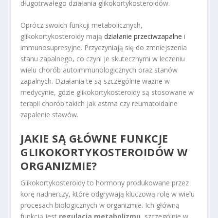
długotrwałego działania glikokortykosteroidów.
Oprócz swoich funkcji metabolicznych,
glikokortykosteroidy mają
działanie przeciwzapalne
i
immunosupresyjne. Przyczyniają się do zmniejszenia
stanu zapalnego, co czyni je skutecznymi w leczeniu
wielu chorób autoimmunologicznych oraz stanów
zapalnych. Działania te są szczególnie ważne w
medycynie, gdzie glikokortykosteroidy są stosowane w
terapii chorób takich jak astma czy reumatoidalne
zapalenie stawów.
JAKIE SĄ GŁÓWNE FUNKCJE
GLIKOKORTYKOSTEROIDÓW W
ORGANIZMIE?
Glikokortykosteroidy to hormony produkowane przez
korę nadnerczy, które odgrywają kluczową rolę w wielu
procesach biologicznych w organizmie. Ich główną
funkcją jest
regulacja metabolizmu
, szczególnie w