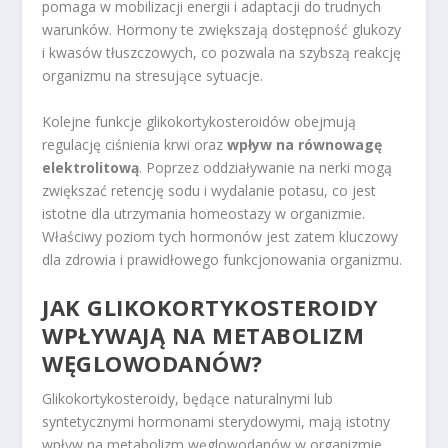
pomaga w mobilizacji energii i adaptacji do trudnych
warunków. Hormony te zwiększają dostępność glukozy
i kwasów tłuszczowych, co pozwala na szybszą reakcję
organizmu na stresujące sytuacje.
Kolejne funkcje glikokortykosteroidów obejmują
regulację ciśnienia krwi oraz
wpływ na równowagę
elektrolitową
. Poprzez oddziaływanie na nerki mogą
zwiększać retencję sodu i wydalanie potasu, co jest
istotne dla utrzymania homeostazy w organizmie.
Właściwy poziom tych hormonów jest zatem kluczowy
dla zdrowia i prawidłowego funkcjonowania organizmu.
JAK GLIKOKORTYKOSTEROIDY
WPŁYWAJĄ NA METABOLIZM
WĘGLOWODANÓW?
Glikokortykosteroidy, będące naturalnymi lub
syntetycznymi hormonami sterydowymi, mają istotny
wpływ na metabolizm węglowodanów w organizmie.