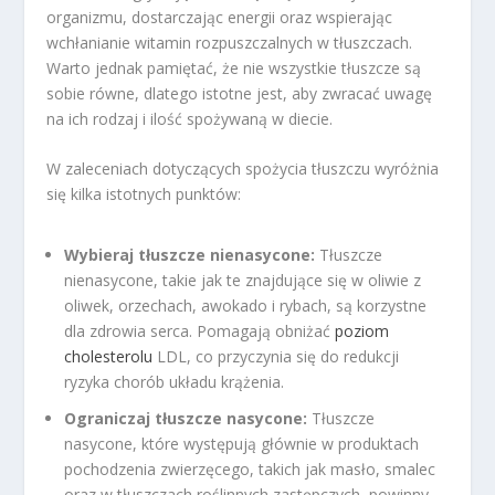
organizmu, dostarczając energii oraz wspierając
wchłanianie witamin rozpuszczalnych w tłuszczach.
Warto jednak pamiętać, że nie wszystkie tłuszcze są
sobie równe, dlatego istotne jest, aby zwracać uwagę
na ich rodzaj i ilość spożywaną w diecie.
W zaleceniach dotyczących spożycia tłuszczu wyróżnia
się kilka istotnych punktów:
Wybieraj tłuszcze nienasycone:
Tłuszcze
nienasycone, takie jak te znajdujące się w oliwie z
oliwek, orzechach, awokado i rybach, są korzystne
dla zdrowia serca. Pomagają obniżać
poziom
cholesterolu
LDL, co przyczynia się do redukcji
ryzyka chorób układu krążenia.
Ograniczaj tłuszcze nasycone:
Tłuszcze
nasycone, które występują głównie w produktach
pochodzenia zwierzęcego, takich jak masło, smalec
oraz w tłuszczach roślinnych zastępczych, powinny