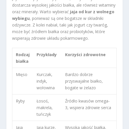
dostarcza wysokiej jakości białka, ale również witaminy
oraz minerały. Warto wybierać
jaja od kur z wolnego
wybiegu
, ponieważ są one bogatsze w składniki
odżywcze. Z kolei nabiał, taki jak jogurt czy twaróg,
może być źródłem białka oraz probiotyków, które
wspierają zdrowie układu pokarmowego.
Rodzaj
Przykłady
Korzyści zdrowotne
białka
Mięso
Kurczak,
Bardzo dobrze
indyk,
przyswajalne białko,
wołowina
bogate w żelazo
Ryby
Łosoś,
Źródło kwasów omega-
makrela,
3, wspiera zdrowie serca
tuńczyk
Jaja
Jaja kurze,
Wysoka jakość białka,