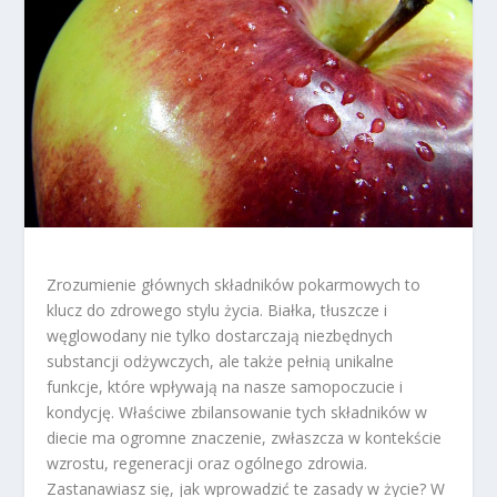
Zrozumienie głównych składników pokarmowych to
klucz do zdrowego stylu życia. Białka, tłuszcze i
węglowodany nie tylko dostarczają niezbędnych
substancji odżywczych, ale także pełnią unikalne
funkcje, które wpływają na nasze samopoczucie i
kondycję. Właściwe zbilansowanie tych składników w
diecie ma ogromne znaczenie, zwłaszcza w kontekście
wzrostu, regeneracji oraz ogólnego zdrowia.
Zastanawiasz się, jak wprowadzić te zasady w życie? W