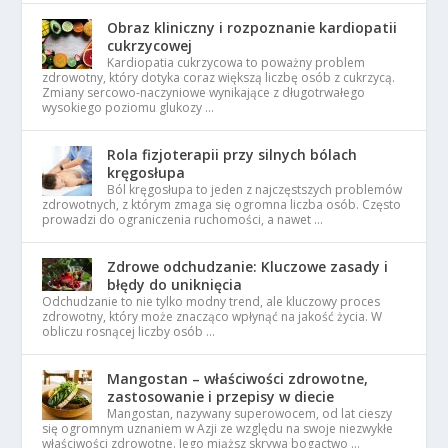
Obraz kliniczny i rozpoznanie kardiopatii
cukrzycowej
Kardiopatia cukrzycowa to poważny problem
zdrowotny, który dotyka coraz większą liczbę osób z cukrzycą.
Zmiany sercowo-naczyniowe wynikające z długotrwałego
wysokiego poziomu glukozy …
Rola fizjoterapii przy silnych bólach
kręgosłupa
Ból kręgosłupa to jeden z najczęstszych problemów
zdrowotnych, z którym zmaga się ogromna liczba osób. Często
prowadzi do ograniczenia ruchomości, a nawet …
Zdrowe odchudzanie: Kluczowe zasady i
błędy do uniknięcia
Odchudzanie to nie tylko modny trend, ale kluczowy proces
zdrowotny, który może znacząco wpłynąć na jakość życia. W
obliczu rosnącej liczby osób …
Mangostan – właściwości zdrowotne,
zastosowanie i przepisy w diecie
Mangostan, nazywany superowocem, od lat cieszy
się ogromnym uznaniem w Azji ze względu na swoje niezwykłe
właściwości zdrowotne. Jego miąższ skrywa bogactwo …