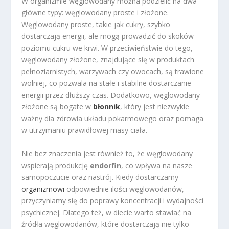
W organizmie węglowodany można podzielić na dwa
główne typy: węglowodany proste i złożone.
Węglowodany proste, takie jak cukry, szybko
dostarczają energii, ale mogą prowadzić do skoków
poziomu cukru we krwi. W przeciwieństwie do tego,
węglowodany złożone, znajdujące się w produktach
pełnoziarnistych, warzywach czy owocach, są trawione
wolniej, co pozwala na stałe i stabilne dostarczanie
energii przez dłuższy czas. Dodatkowo, węglowodany
złożone są bogate w
błonnik
, który jest niezwykle
ważny dla zdrowia układu pokarmowego oraz pomaga
w utrzymaniu prawidłowej masy ciała.
Nie bez znaczenia jest również to, że węglowodany
wspierają produkcję
endorfin
, co wpływa na nasze
samopoczucie oraz nastrój. Kiedy dostarczamy
organizmowi
odpowiednie ilości węglowodanów,
przyczyniamy się do poprawy koncentracji i wydajności
psychicznej. Dlatego też, w diecie warto stawiać na
źródła węglowodanów, które dostarczają nie tylko