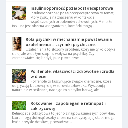
Insulinooporność poza(post)receptorowa
Insulinooporność poza(post)receptorowa to temat,
który zyskuje na znaczeniu w kontekście
współczesnych problemów zdrowotnych. Mimo że
insulina jest obecna w organizmie, komórki mogą …
Rola psychiki w mechanizmie powstawania
uzależnienia – czynniki psychiczne.
Uzależnienia to złożony problem, który nie tylko dotyka
ciała, ale w dużym stopniu wpływa na psychikę. Czy
zastanawiałeś się kiedyś, jakie psychiczne …
Polifenole: właściwości zdrowotne i źródła
w diecie
Polifenole to fascynujące związki chemiczne, które
odgrywają kluczową rolę w zdrowiu człowieka. Występują
naturalnie w roślinach, nadając im nie tylko barwę, ale …
Rokowanie i zapobieganie retinopatii
cukrzycowej
Retinopatia cukrzycowa to jedno z najpoważniejszych powikłań,
które mogą dotknąć osoby chore na cukrzycę, a jej skutki mogą
być niezwykle dotkliwe, prowadząc …