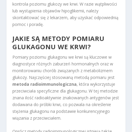
kontrola poziomu glukozy we krwi. W razie wątpliwości
lub wystąpienia objawów hipoglikemii, należy
skontaktować się z lekarzem, aby uzyskać odpowiednią
pomoc i poradę.
JAKIE SĄ METODY POMIARU
GLUKAGONU WE KRWI?
Pomiary poziomu glukagonu we krwi są kluczowe w
diagnostyce różnych zaburzeń hormonalnych oraz w
monitorowaniu chorób związanych z metabolizmem
glukozy. Najczęściej stosowaną metodą pomiaru jest
metoda radioimmunologiczna
, która wykorzystuje
przeciwciała specyficzne dla glukagonu. W tej metodzie
znana ilość radioaktywnie znakowanych antygenów jest
dodawana do próbki krwi, co pozwala na określenie
stężenia glukagonu na podstawie konkurencyjnego
wiązania z przeciwciałem.
Oprócz metody radioimmunologicznej istnieją także