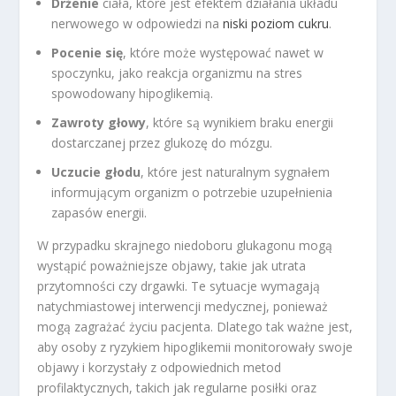
Drżenie
ciała, które jest efektem działania układu
nerwowego w odpowiedzi na
niski poziom cukru
.
Pocenie się
, które może występować nawet w
spoczynku, jako reakcja organizmu na stres
spowodowany hipoglikemią.
Zawroty głowy
, które są wynikiem braku energii
dostarczanej przez glukozę do mózgu.
Uczucie głodu
, które jest naturalnym sygnałem
informującym organizm o potrzebie uzupełnienia
zapasów energii.
W przypadku skrajnego niedoboru glukagonu mogą
wystąpić poważniejsze objawy, takie jak utrata
przytomności czy drgawki. Te sytuacje wymagają
natychmiastowej interwencji medycznej, ponieważ
mogą zagrażać życiu pacjenta. Dlatego tak ważne jest,
aby osoby z ryzykiem hipoglikemii monitorowały swoje
objawy i korzystały z odpowiednich metod
profilaktycznych, takich jak regularne posiłki oraz