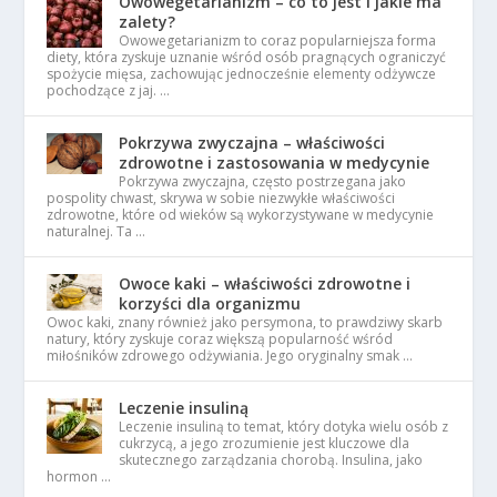
Owowegetarianizm – co to jest i jakie ma
zalety?
Owowegetarianizm to coraz popularniejsza forma
diety, która zyskuje uznanie wśród osób pragnących ograniczyć
spożycie mięsa, zachowując jednocześnie elementy odżywcze
pochodzące z jaj. …
Pokrzywa zwyczajna – właściwości
zdrowotne i zastosowania w medycynie
Pokrzywa zwyczajna, często postrzegana jako
pospolity chwast, skrywa w sobie niezwykłe właściwości
zdrowotne, które od wieków są wykorzystywane w medycynie
naturalnej. Ta …
Owoce kaki – właściwości zdrowotne i
korzyści dla organizmu
Owoc kaki, znany również jako persymona, to prawdziwy skarb
natury, który zyskuje coraz większą popularność wśród
miłośników zdrowego odżywiania. Jego oryginalny smak …
Leczenie insuliną
Leczenie insuliną to temat, który dotyka wielu osób z
cukrzycą, a jego zrozumienie jest kluczowe dla
skutecznego zarządzania chorobą. Insulina, jako
hormon …