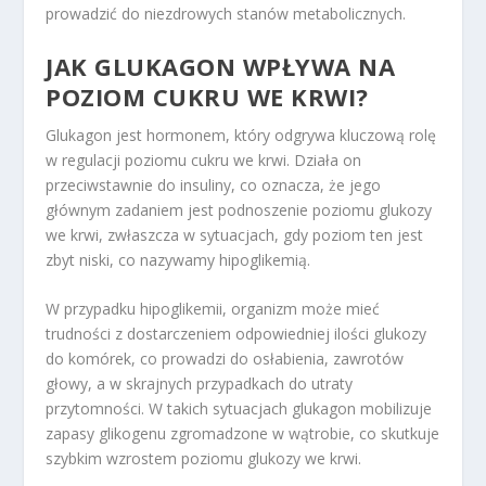
prowadzić do niezdrowych stanów metabolicznych.
JAK GLUKAGON WPŁYWA NA
POZIOM CUKRU WE KRWI?
Glukagon jest hormonem, który odgrywa kluczową rolę
w regulacji poziomu cukru we krwi. Działa on
przeciwstawnie do insuliny, co oznacza, że jego
głównym zadaniem jest podnoszenie poziomu glukozy
we krwi, zwłaszcza w sytuacjach, gdy poziom ten jest
zbyt niski, co nazywamy hipoglikemią.
W przypadku hipoglikemii, organizm może mieć
trudności z dostarczeniem odpowiedniej ilości glukozy
do komórek, co prowadzi do osłabienia, zawrotów
głowy, a w skrajnych przypadkach do utraty
przytomności. W takich sytuacjach glukagon mobilizuje
zapasy glikogenu zgromadzone w wątrobie, co skutkuje
szybkim wzrostem poziomu glukozy we krwi.