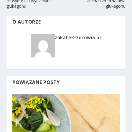
Biosynteza i wydzielanie
Mechanizm działania
glukagonu
glukagonu
O AUTORZE
zakatek-zdrowia.pl
POWIĄZANE POSTY