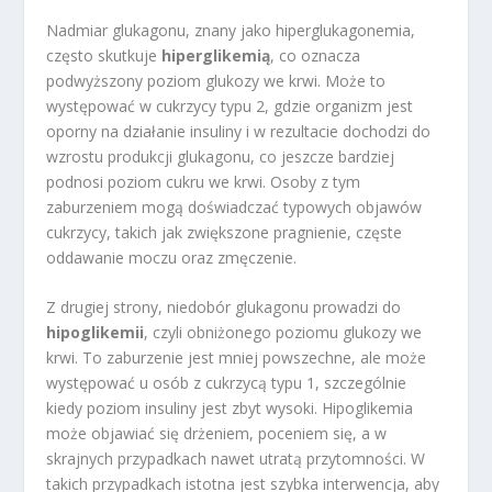
Nadmiar glukagonu, znany jako hiperglukagonemia,
często skutkuje
hiperglikemią
, co oznacza
podwyższony poziom glukozy we krwi. Może to
występować w cukrzycy typu 2, gdzie organizm jest
oporny na działanie insuliny i w rezultacie dochodzi do
wzrostu produkcji glukagonu, co jeszcze bardziej
podnosi poziom cukru we krwi. Osoby z tym
zaburzeniem mogą doświadczać typowych objawów
cukrzycy, takich jak zwiększone pragnienie, częste
oddawanie moczu oraz zmęczenie.
Z drugiej strony, niedobór glukagonu prowadzi do
hipoglikemii
, czyli obniżonego poziomu glukozy we
krwi. To zaburzenie jest mniej powszechne, ale może
występować u osób z cukrzycą typu 1, szczególnie
kiedy poziom insuliny jest zbyt wysoki. Hipoglikemia
może objawiać się drżeniem, poceniem się, a w
skrajnych przypadkach nawet utratą przytomności. W
takich przypadkach istotna jest szybka interwencja, aby