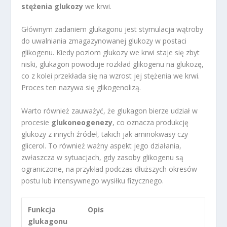
stężenia glukozy
we krwi.
Głównym zadaniem glukagonu jest stymulacja wątroby
do uwalniania zmagazynowanej glukozy w postaci
glikogenu. Kiedy poziom glukozy we krwi staje się zbyt
niski, glukagon powoduje rozkład glikogenu na glukozę,
co z kolei przekłada się na wzrost jej stężenia we krwi.
Proces ten nazywa się glikogenolizą.
Warto również zauważyć, że glukagon bierze udział w
procesie
glukoneogenezy
, co oznacza produkcję
glukozy z innych źródeł, takich jak aminokwasy czy
glicerol. To również ważny aspekt jego działania,
zwłaszcza w sytuacjach, gdy zasoby glikogenu są
ograniczone, na przykład podczas dłuższych okresów
postu lub intensywnego wysiłku fizycznego.
Funkcja
Opis
glukagonu