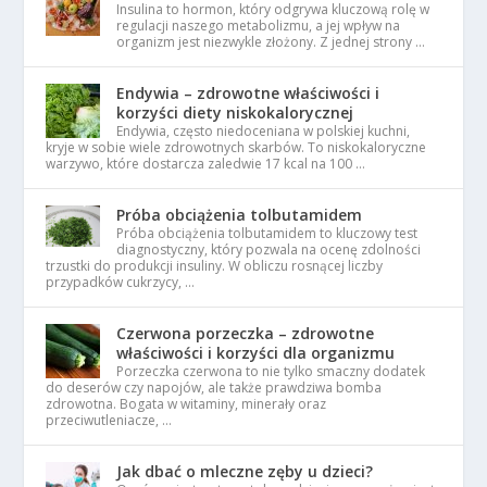
Insulina to hormon, który odgrywa kluczową rolę w
regulacji naszego metabolizmu, a jej wpływ na
organizm jest niezwykle złożony. Z jednej strony …
Endywia – zdrowotne właściwości i
korzyści diety niskokalorycznej
Endywia, często niedoceniana w polskiej kuchni,
kryje w sobie wiele zdrowotnych skarbów. To niskokaloryczne
warzywo, które dostarcza zaledwie 17 kcal na 100 …
Próba obciążenia tolbutamidem
Próba obciążenia tolbutamidem to kluczowy test
diagnostyczny, który pozwala na ocenę zdolności
trzustki do produkcji insuliny. W obliczu rosnącej liczby
przypadków cukrzycy, …
Czerwona porzeczka – zdrowotne
właściwości i korzyści dla organizmu
Porzeczka czerwona to nie tylko smaczny dodatek
do deserów czy napojów, ale także prawdziwa bomba
zdrowotna. Bogata w witaminy, minerały oraz
przeciwutleniacze, …
Jak dbać o mleczne zęby u dzieci?