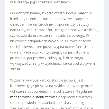
wizualizację jego struktury oraz funkcji.
Oprócz tych badań, lekarze często zlecają
badania
krwi
, aby ocenić poziom markerów związanych z
chorobami serca, takich jak troponiny czy peptydy
natriuretyczne. Te wskaźniki mogą pomóc w określeniu,
czy doszło do uszkodzenia mięśnia sercowego. W
niektórych przypadkach wykonuje się również testy
obciążeniowe, które pozwalają na ocenę funkcji serca
w warunkach wysiłku fizycznego, co jest istotne w
przypadku pacjentów z cukrzycą, którzy mogą
wykazywać zmiany w wydolności serca pod wpływem
stresu.
Wczesne wykrycie kardiopatii cukrzycowej jest
kluczowe, gdyż pozwala na szybką interwencję oraz
wdrożenie odpowiednich metod leczenia. Regularne
monitorowanie stanu zdrowia
pacjentów z cukrzycą
oraz odpowiednie badania diagnostyczne mogą
znacząco wpłynąć na jakość życia oraz zmniejszenie