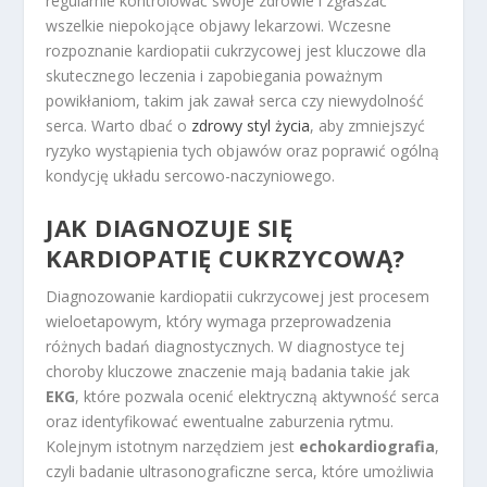
regularnie kontrolować swoje zdrowie i zgłaszać
wszelkie niepokojące objawy lekarzowi. Wczesne
rozpoznanie kardiopatii cukrzycowej jest kluczowe dla
skutecznego leczenia i zapobiegania poważnym
powikłaniom, takim jak zawał serca czy niewydolność
serca. Warto dbać o
zdrowy styl życia
, aby zmniejszyć
ryzyko wystąpienia tych objawów oraz poprawić ogólną
kondycję układu sercowo-naczyniowego.
JAK DIAGNOZUJE SIĘ
KARDIOPATIĘ CUKRZYCOWĄ?
Diagnozowanie kardiopatii cukrzycowej jest procesem
wieloetapowym, który wymaga przeprowadzenia
różnych badań diagnostycznych. W diagnostyce tej
choroby kluczowe znaczenie mają badania takie jak
EKG
, które pozwala ocenić elektryczną aktywność serca
oraz identyfikować ewentualne zaburzenia rytmu.
Kolejnym istotnym narzędziem jest
echokardiografia
,
czyli badanie ultrasonograficzne serca, które umożliwia