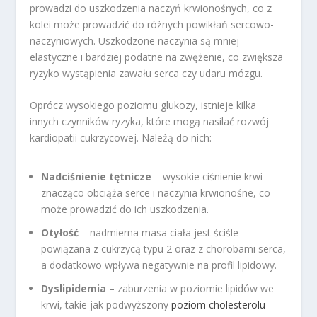
prowadzi do uszkodzenia naczyń krwionośnych, co z
kolei może prowadzić do różnych powikłań sercowo-
naczyniowych. Uszkodzone naczynia są mniej
elastyczne i bardziej podatne na zwężenie, co zwiększa
ryzyko wystąpienia zawału serca czy udaru mózgu.
Oprócz wysokiego poziomu glukozy, istnieje kilka
innych czynników ryzyka, które mogą nasilać rozwój
kardiopatii cukrzycowej. Należą do nich:
Nadciśnienie tętnicze
– wysokie ciśnienie krwi
znacząco obciąża serce i naczynia krwionośne, co
może prowadzić do ich uszkodzenia.
Otyłość
– nadmierna masa ciała jest ściśle
powiązana z cukrzycą typu 2 oraz z chorobami serca,
a dodatkowo wpływa negatywnie na profil lipidowy.
Dyslipidemia
– zaburzenia w poziomie lipidów we
krwi, takie jak podwyższony
poziom cholesterolu