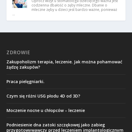
Oprócz wizyt u stomatologa dziecięcego ważna jest
codzienna dbałość o zęby mleczne. Dbanie o
mleczne zęby u dzieci jest bardzo ważne, ponieważ
…
ZDROWIE
Zakupoholizm terapia, leczenie. Jak można pohamować
żądzę zakupów?
Praca pielęgniarki.
Czym się różni USG płodu 4D od 3D?
Moczenie nocne u chłopców – leczenie
Podniesienie dna zatoki szczękowej jako zabieg
przygotowywawczy przed leczeniem implantologicznym