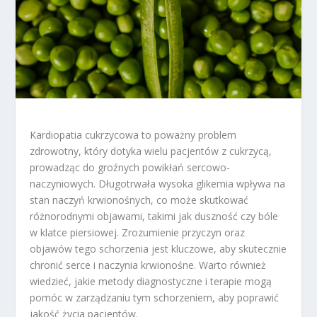
Kardiopatia cukrzycowa to poważny problem
zdrowotny, który dotyka wielu pacjentów z cukrzycą,
prowadząc do groźnych powikłań sercowo-
naczyniowych. Długotrwała wysoka glikemia wpływa na
stan naczyń krwionośnych, co może skutkować
różnorodnymi objawami, takimi jak duszność czy bóle
w klatce piersiowej. Zrozumienie przyczyn oraz
objawów tego schorzenia jest kluczowe, aby skutecznie
chronić serce i naczynia krwionośne. Warto również
wiedzieć, jakie metody diagnostyczne i terapie mogą
pomóc w zarządzaniu tym schorzeniem, aby poprawić
jakość życia pacjentów.