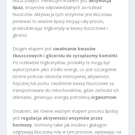
tłuszczowych. Pierwszym krokiem jest
aktywacja
lipaz
, enzymów odpowiedzialnych za rozkład
tłuszczów. Aktywacja tych enzymów jest kluczowa,
ponieważ to właśnie lipazy inicjują cały proces,
przekształcając triglicerydy w kwasy tłuszczowe i
glicerol.
Drugim etapem jest
uwalnianie kwasów
tłuszczowych i glicerolu do cytoplazmy komórki
.
Po rozkładzie triglicerydów, produkty te mogą być
wykorzystane jako źródło energii, co jest szczególnie
istotne podczas okresów intensywnej aktywności
fizycznej lub postu. Uwolnione kwasy tłuszczowe są
transportowane do mitochondriów, gdzie zachodzi ich
utlenianie, generując energię potrzebną
organizmowi
.
Ostatnim, ale równie ważnym etapem procesu lipolizy
jest
regulacja aktywności enzymów przez
hormony
. Hormony takie jak insulina i glukagon
odgrywają kluczową rolę w tym procesie, wpływając na