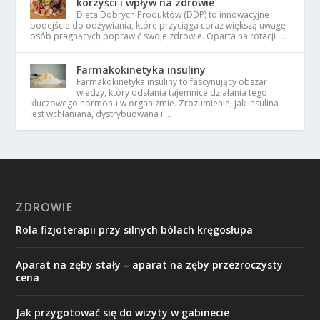
korzyści i wpływ na zdrowie
Dieta Dobrych Produktów (DDP) to innowacyjne
podejście do odżywiania, które przyciąga coraz większą uwagę
osób pragnących poprawić swoje zdrowie. Oparta na rotacji …
Farmakokinetyka insuliny
Farmakokinetyka insuliny to fascynujący obszar
wiedzy, który odsłania tajemnice działania tego
kluczowego hormonu w organizmie. Zrozumienie, jak insulina
jest wchłaniana, dystrybuowana i …
ZDROWIE
Rola fizjoterapii przy silnych bólach kręgosłupa
Aparat na zęby stały – aparat na zęby przezroczysty
cena
Jak przygotować się do wizyty w gabinecie