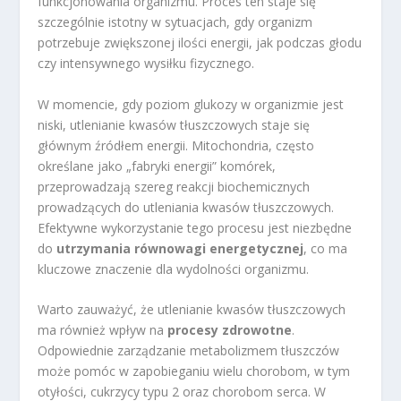
funkcjonowania organizmu. Proces ten staje się
szczególnie istotny w sytuacjach, gdy organizm
potrzebuje zwiększonej ilości energii, jak podczas głodu
czy intensywnego wysiłku fizycznego.
W momencie, gdy poziom glukozy w organizmie jest
niski, utlenianie kwasów tłuszczowych staje się
głównym źródłem energii. Mitochondria, często
określane jako „fabryki energii” komórek,
przeprowadzają szereg reakcji biochemicznych
prowadzących do utleniania kwasów tłuszczowych.
Efektywne wykorzystanie tego procesu jest niezbędne
do
utrzymania równowagi energetycznej
, co ma
kluczowe znaczenie dla wydolności organizmu.
Warto zauważyć, że utlenianie kwasów tłuszczowych
ma również wpływ na
procesy zdrowotne
.
Odpowiednie zarządzanie metabolizmem tłuszczów
może pomóc w zapobieganiu wielu chorobom, w tym
otyłości, cukrzycy typu 2 oraz chorobom serca. W