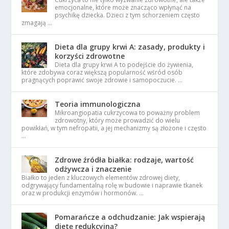
emocjonalne, które może znacząco wpłynąć na
psychikę dziecka. Dzieci z tym schorzeniem często
zmagają …
Dieta dla grupy krwi A: zasady, produkty i
korzyści zdrowotne
Dieta dla grupy krwi A to podejście do żywienia,
które zdobywa coraz większą popularność wśród osób
pragnących poprawić swoje zdrowie i samopoczucie. …
Teoria immunologiczna
Mikroangiopatia cukrzycowa to poważny problem
zdrowotny, który może prowadzić do wielu
powikłań, w tym nefropatii, a jej mechanizmy są złożone i często
…
Zdrowe źródła białka: rodzaje, wartość
odżywcza i znaczenie
Białko to jeden z kluczowych elementów zdrowej diety,
odgrywający fundamentalną rolę w budowie i naprawie tkanek
oraz w produkcji enzymów i hormonów. …
Pomarańcze a odchudzanie: Jak wspierają
dietę redukcyjną?