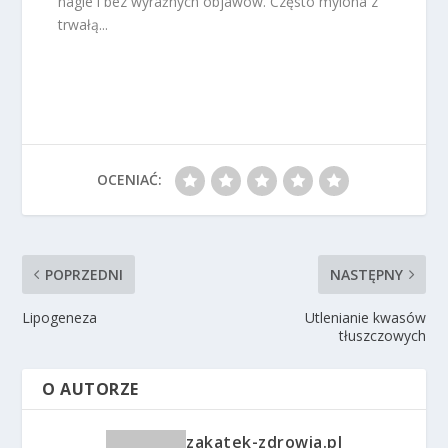
nagle i bez wyraźnych objawów. Często mylona z
trwałą...
OCENIAĆ:
POPRZEDNI
NASTĘPNY
Lipogeneza
Utlenianie kwasów
tłuszczowych
O AUTORZE
zakatek-zdrowia.pl