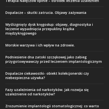
Terapia Nałęczów opinie – ośrodek leczenia uzależnień
Dopalacze – skutki zatrucia. Objawy zażywania
Wyślizgnięty dysk kręgosłup: objawy, diagnostyka i
leczenie wypadnięcia przepukliny krążka
międzykręgowego
Morskie warzywa i ich wpływ na zdrowie.
Podniesienie dna zatoki szczękowej jako zabieg
przygotowywawczy przed leczeniem implantologicznym
Dopalacze ciekawostki- obiekt kolekcjonerski czy
niebezpieczna używka?
Fazy uzależnienia od narkotyków. Jak rozwija się
uzależnienie od narkotyków?
Zrozumienie implantologii stomatologicznej: co warto