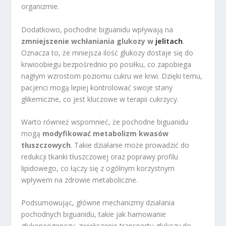
organizmie.
Dodatkowo, pochodne biguanidu wpływają na
zmniejszenie wchłaniania glukozy w
jelitach
.
Oznacza to, że mniejsza ilość glukozy dostaje się do
krwioobiegu bezpośrednio po posiłku, co zapobiega
nagłym wzrostom poziomu cukru we krwi. Dzięki temu,
pacjenci mogą lepiej kontrolować swoje stany
glikemiczne, co jest kluczowe w terapii cukrzycy.
Warto również wspomnieć, że pochodne biguanidu
mogą
modyfikować metabolizm kwasów
tłuszczowych
. Takie działanie może prowadzić do
redukcji tkanki tłuszczowej oraz poprawy profilu
lipidowego, co łączy się z ogólnym korzystnym
wpływem na zdrowie metaboliczne.
Podsumowując, główne mechanizmy działania
pochodnych biguanidu, takie jak hamowanie
glukoneogenezy, zwiększenie transportu glukozy do