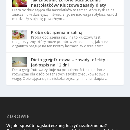
nastolatków? Kluczowe zasady diety
Dieta odchudzająca dla nastolatków to temat, który zyskuje na
znaczeniu w dzisiejszym świecie, gdzie nadwaga i otyłość wśród
młodzieży stają się poważnym …
Próba obciążenia insuliną
Próba obciążenia insuliną to kluczowy test
diagnostyczny, który może pomóc w zrozumieniu, jak nasz
organizm reaguje na ten istotny hormon. W dzisiejszych …
Dieta grejpfrutowa – zasady, efekty i
jadłospis na 12 dni
Dieta grejpfrutowa zyskuje na popularności jako jedno z
rozwiązań dla osób pragnących szybko zredukować swoją
wagę. Opierająca się na niskokalorycznym menu, skupia …
ZDROWIE
W jaki sposób najskuteczniej leczyć uzależnienia?