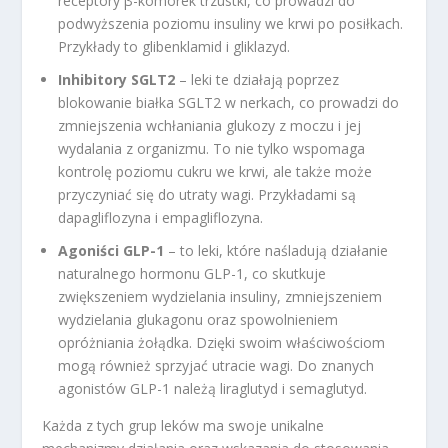
receptory β-komórek trzustki, co prowadzi do
podwyższenia poziomu insuliny we krwi po posiłkach.
Przykłady to glibenklamid i gliklazyd.
Inhibitory SGLT2
– leki te działają poprzez
blokowanie białka SGLT2 w nerkach, co prowadzi do
zmniejszenia wchłaniania glukozy z moczu i jej
wydalania z organizmu. To nie tylko wspomaga
kontrolę poziomu cukru we krwi, ale także może
przyczyniać się do utraty wagi. Przykładami są
dapagliflozyna i empagliflozyna.
Agoniści GLP-1
– to leki, które naśladują działanie
naturalnego hormonu GLP-1, co skutkuje
zwiększeniem wydzielania insuliny, zmniejszeniem
wydzielania glukagonu oraz spowolnieniem
opróżniania żołądka. Dzięki swoim właściwościom
mogą również sprzyjać utracie wagi. Do znanych
agonistów GLP-1 należą liraglutyd i semaglutyd.
Każda z tych grup leków ma swoje unikalne