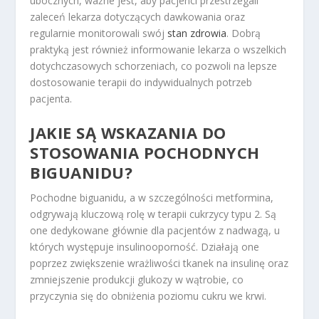
ubocznych, ważne jest, aby pacjenci przestrzegali
zaleceń lekarza dotyczących dawkowania oraz
regularnie monitorowali swój
stan zdrowia
. Dobrą
praktyką jest również informowanie lekarza o wszelkich
dotychczasowych schorzeniach, co pozwoli na lepsze
dostosowanie terapii do indywidualnych potrzeb
pacjenta.
JAKIE SĄ WSKAZANIA DO
STOSOWANIA POCHODNYCH
BIGUANIDU?
Pochodne biguanidu, a w szczególności metformina,
odgrywają kluczową rolę w terapii cukrzycy typu 2. Są
one dedykowane głównie dla pacjentów z nadwagą, u
których występuje insulinooporność. Działają one
poprzez zwiększenie wrażliwości tkanek na insulinę oraz
zmniejszenie produkcji glukozy w wątrobie, co
przyczynia się do obniżenia poziomu cukru we krwi.