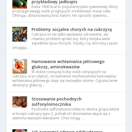
przykładowy jadłospis
Dieta 1800 kcal to popularny plan żywieniowy, który
przyciąga uwagę osób pragnących zredukować masę ciała.
Oferując zbilansowaną ilość kalorii, ten sposób żywienia …
Problemy socjalne chorych na cukrzycę
Cukrzyca to nie tylko wyzwanie zdrowotne, ale
również problem społeczny, który dotyka wiele
aspektów życia chorych. Osoby z tą chorobą często
zmagają …
Hamowanie wchłaniania jelitowego
glukozy, aminokwasów
W dobie rosnącej liczby osób cierpiących na
cukrzycę oraz otyłość, zrozumienie mechanizmów hamowania
wchłaniania jelitowego staje się niezwykle istotne. Ograniczenie
absorpcji glukozy …
Stosowanie pochodnych
sulfonylomocznika
Pochodne sulfonylomocznika to istotna grupa leków
w terapii cukrzycy typu 2, jednak ich stosowanie wiąże się z
wieloma ważnymi kwestiami. Choć mogą …
Jak zapewnić zdrowe odchudzanie