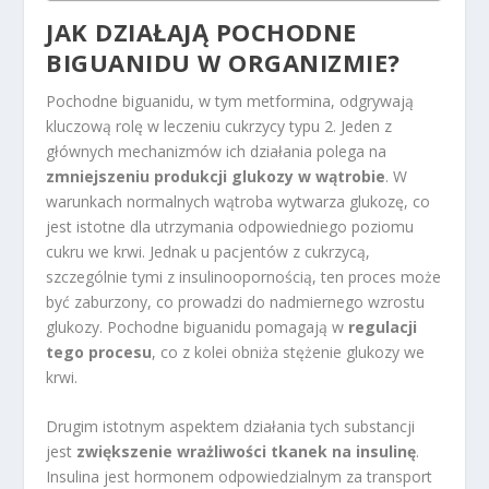
JAK DZIAŁAJĄ POCHODNE
BIGUANIDU W ORGANIZMIE?
Pochodne biguanidu, w tym metformina, odgrywają
kluczową rolę w leczeniu cukrzycy typu 2. Jeden z
głównych mechanizmów ich działania polega na
zmniejszeniu produkcji glukozy w wątrobie
. W
warunkach normalnych wątroba wytwarza glukozę, co
jest istotne dla utrzymania odpowiedniego poziomu
cukru we krwi. Jednak u pacjentów z cukrzycą,
szczególnie tymi z insulinoopornością, ten proces może
być zaburzony, co prowadzi do nadmiernego wzrostu
glukozy. Pochodne biguanidu pomagają w
regulacji
tego procesu
, co z kolei obniża stężenie glukozy we
krwi.
Drugim istotnym aspektem działania tych substancji
jest
zwiększenie wrażliwości tkanek na insulinę
.
Insulina jest hormonem odpowiedzialnym za transport