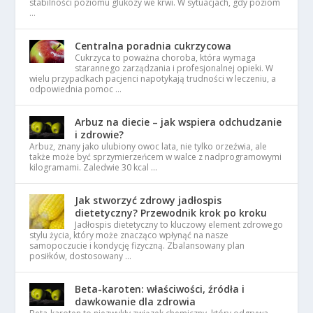
stabilności poziomu glukozy we krwi. W sytuacjach, gdy poziom
…
Centralna poradnia cukrzycowa
Cukrzyca to poważna choroba, która wymaga
starannego zarządzania i profesjonalnej opieki. W
wielu przypadkach pacjenci napotykają trudności w leczeniu, a
odpowiednia pomoc …
Arbuz na diecie – jak wspiera odchudzanie
i zdrowie?
Arbuz, znany jako ulubiony owoc lata, nie tylko orzeźwia, ale
także może być sprzymierzeńcem w walce z nadprogramowymi
kilogramami. Zaledwie 30 kcal …
Jak stworzyć zdrowy jadłospis
dietetyczny? Przewodnik krok po kroku
Jadłospis dietetyczny to kluczowy element zdrowego
stylu życia, który może znacząco wpłynąć na nasze
samopoczucie i kondycję fizyczną. Zbalansowany plan
posiłków, dostosowany …
Beta-karoten: właściwości, źródła i
dawkowanie dla zdrowia