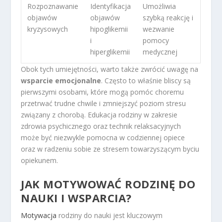
Rozpoznawanie
Identyfikacja
Umożliwia
objawów
objawów
szybką reakcję i
kryzysowych
hipoglikemii
wezwanie
i
pomocy
hiperglikemii
medycznej
Obok tych umiejętności, warto także zwrócić uwagę na
wsparcie emocjonalne
. Często to właśnie bliscy są
pierwszymi osobami, które mogą pomóc choremu
przetrwać trudne chwile i zmniejszyć poziom stresu
związany z chorobą. Edukacja rodziny w zakresie
zdrowia psychicznego oraz technik relaksacyjnych
może być niezwykle pomocna w codziennej opiece
oraz w radzeniu sobie ze stresem towarzyszącym byciu
opiekunem.
JAK MOTYWOWAĆ RODZINĘ DO
NAUKI I WSPARCIA?
Motywacja
rodziny do nauki jest kluczowym