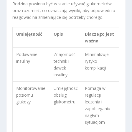
Rodzina powinna być w stanie używać glukometrów
oraz rozumieć, co oznaczają wyniki, aby odpowiednio
reagować na zmieniające się potrzeby chorego.
Umiejętność
Opis
Dlaczego jest
ważna
Podawanie
Znajomość
Minimalizuje
insuliny
technik i
ryzyko
dawek
komplikacji
insuliny
Monitorowanie
Umiejętność
Pomaga w
poziomu
obsługi
regulacji
glukozy
glukometru
leczenia i
zapobieganiu
nagłym
sytuacjom