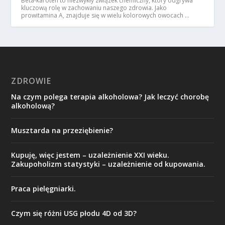
Beta-karoten to niezwykły związek chemiczny, który odgrywa
kluczową rolę w zachowaniu naszego zdrowia. Jako
prowitamina A, znajduje się w wielu kolorowych owocach …
ZDROWIE
Na czym polega terapia alkoholowa? Jak leczyć chorobę
alkoholową?
Musztarda na przeziębienie?
Kupuję, więc jestem – uzależnienie XXI wieku.
Zakupoholizm statystyki – uzależnienie od kupowania.
Praca pielęgniarki.
Czym się różni USG płodu 4D od 3D?