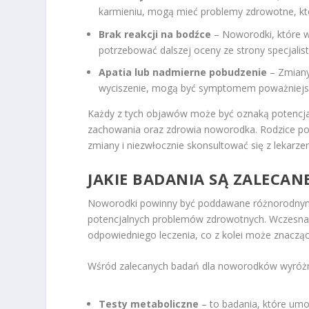
karmieniu, mogą mieć problemy zdrowotne, k
Brak reakcji na bodźce
– Noworodki, które wy
potrzebować dalszej oceny ze strony specjalist
Apatia lub nadmierne pobudzenie
– Zmiany
wyciszenie, mogą być symptomem poważniejs
Każdy z tych objawów może być oznaką potencjal
zachowania oraz zdrowia noworodka. Rodzice powi
zmiany i niezwłocznie skonsultować się z lekar
JAKIE BADANIA SĄ ZALEC
Noworodki powinny być poddawane różnorodnym
potencjalnych problemów zdrowotnych. Wczesna 
odpowiedniego leczenia, co z kolei może znacząc
Wśród zalecanych badań dla noworodków wyróżni
Testy metaboliczne
– to badania, które umo