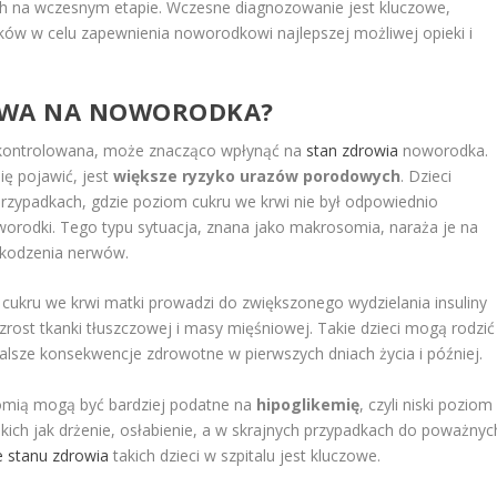
na wczesnym etapie. Wczesne diagnozowanie jest kluczowe,
ów w celu zapewnienia noworodkowi najlepszej możliwej opieki i
WA NA NOWORODKA?
e kontrolowana, może znacząco wpłynąć na
stan zdrowia
noworodka.
ę pojawić, jest
większe ryzyko urazów porodowych
. Dzieci
przypadkach, gdzie poziom cukru we krwi nie był odpowiednio
worodki. Tego typu sytuacja, znana jako makrosomia, naraża je na
szkodzenia nerwów.
 cukru we krwi matki prowadzi do zwiększonego wydzielania insuliny
zrost tkanki tłuszczowej i masy mięśniowej. Takie dzieci mogą rodzić
lsze konsekwencje zdrowotne w pierwszych dniach życia i później.
omią mogą być bardziej podatne na
hipoglikemię
, czyli niski poziom
ich jak drżenie, osłabienie, a w skrajnych przypadkach do poważnyc
 stanu zdrowia
takich dzieci w szpitalu jest kluczowe.