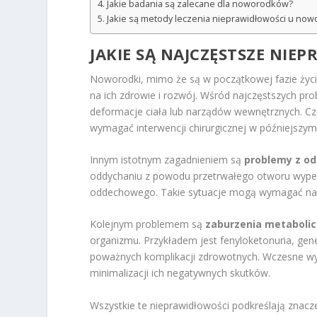
Jakie badania są zalecane dla noworodków?
Jakie są metody leczenia nieprawidłowości u no
JAKIE SĄ NAJCZĘSTSZE NI
Noworodki, mimo że są w początkowej fazie życ
na ich zdrowie i rozwój. Wśród najczęstszych pr
deformacje ciała lub narządów wewnętrznych. C
wymagać interwencji chirurgicznej w późniejszym 
Innym istotnym zagadnieniem są
problemy z o
oddychaniu z powodu przetrwałego otworu wypeł
oddechowego. Takie sytuacje mogą wymagać naty
Kolejnym problemem są
zaburzenia metaboli
organizmu. Przykładem jest fenyloketonuria, gene
poważnych komplikacji zdrowotnych. Wczesne wykr
minimalizacji ich negatywnych skutków.
Wszystkie te nieprawidłowości podkreślają znacz