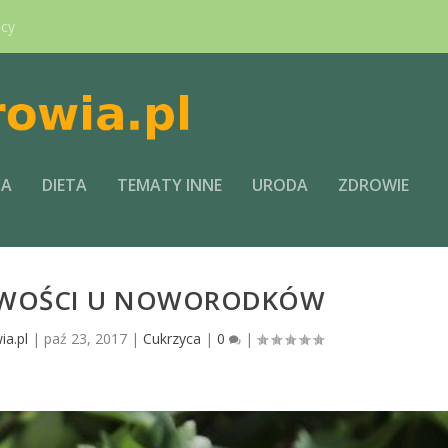
ący
CA
DIETA
TEMATY INNE
URODA
ZDROWIE
OWOŚCI U NOWORODKÓW
ia.pl
|
paź 23, 2017
|
Cukrzyca
|
0
|