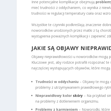
Inne potencjalne komplikacje obejmują
problem
mieć trudności z oddychaniem, co wynika z niew
trudności w regulacji temperatury ciała oraz wzros
Wszystkie te czynniki podkreślają znaczenie dobr
noworodków urodzonych przez matki z tą chorob
wystąpienia poważnych komplikacji i zapewnić zd
JAKIE SĄ OBJAWY NIEPRA
Objawy nieprawidłowości u noworodków mogą pr
Kluczowe jest, aby rodzice potrafili rozpoznać te
najczęściej występujących objawów, które mog
Trudności w oddychaniu
– Objawy te mogą o
problemy z utrzymywaniem prawidłowego ry
Nieprawidłowy kolor
skóry
– Na przykład sin
na problemy z dotlenieniem organizmu.
Problemy z karmieniem
– Noworodki, które 