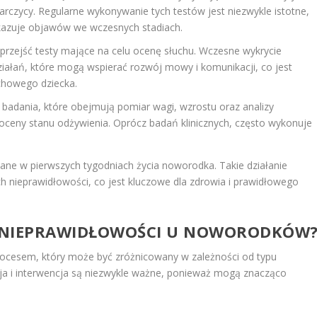
rczycy. Regularne wykonywanie tych testów jest niezwykle istotne,
kazuje objawów we wczesnych stadiach.
zejść testy mające na celu ocenę słuchu. Wczesne wykrycie
ałań, które mogą wspierać rozwój mowy i komunikacji, co jest
chowego dziecka.
 badania, które obejmują pomiar wagi, wzrostu oraz analizy
ceny stanu odżywienia. Oprócz badań klinicznych, często wykonuje
ane w pierwszych tygodniach życia noworodka. Takie działanie
h nieprawidłowości, co jest kluczowe dla zdrowia i prawidłowego
IA NIEPRAWIDŁOWOŚCI U NOWORODKÓW
rocesem, który może być zróżnicowany w zależności od typu
cja i interwencja są niezwykle ważne, ponieważ mogą znacząco