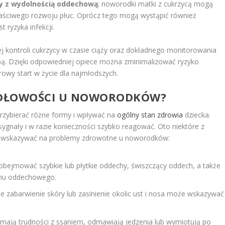
y z wydolnością oddechową
; noworodki matki z cukrzycą mogą
łaściwego rozwoju płuc. Oprócz tego mogą wystąpić również
t ryzyka infekcji.
ej kontroli cukrzycy w czasie ciąży oraz dokładnego monitorowania
ą. Dzięki odpowiedniej opiece można zminimalizować ryzyko
rowy start w życie dla najmłodszych.
WIDŁOWOŚCI U NOWORODKÓW?
zybierać różne formy i wpływać na
ogólny stan zdrowia
dziecka.
 sygnały i w razie konieczności szybko reagować. Oto niektóre z
ą wskazywać na problemy zdrowotne u noworodków:
bejmować szybkie lub płytkie oddechy, świszczący oddech, a także
tmu oddechowego.
e zabarwienie skóry lub zasinienie okolic ust i nosa może wskazywać
mają trudności z ssaniem, odmawiają jedzenia lub wymiotują po