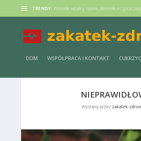
TRENDY:
Błonnik witalny opinie, błonnik oczyszczaj
DOM
WSPÓŁPRACA I KONTAKT
CUKRZY
NIEPRAWIDŁ
Wysłany przez
zakatek-zdrow