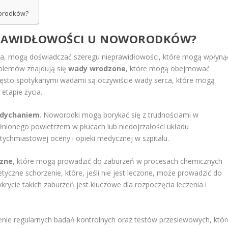
worodków?
EPRAWIDŁOWOŚCI U NOWORODKÓW?
ia, mogą doświadczać szeregu nieprawidłowości, które mogą wpłyną
oblemów znajdują się
wady wrodzone
, które mogą obejmować
zęsto spotykanymi wadami są oczywiście wady serca, które mogą
etapie życia.
ddychaniem
. Noworodki mogą borykać się z trudnościami w
nionego powietrzem w płucach lub niedojrzałości układu
chmiastowej oceny i opieki medycznej w szpitalu.
czne
, które mogą prowadzić do zaburzeń w procesach chemicznych
tyczne schorzenie, które, jeśli nie jest leczone, może prowadzić do
ycie takich zaburzeń jest kluczowe dla rozpoczęcia leczenia i
enie regularnych badań kontrolnych oraz testów przesiewowych, któr