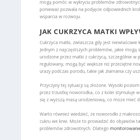
mogą pomóc w wykryciu problemów zdrowotnych 
ponieważ pozwala na podjęcie odpowiednich krok
wsparcia w rozwoju.
JAK
CUKRZYCA
MATKI WPŁY
Cukrzyca matki, zwłaszcza gdy jest niewłaściwi
Jednym z najczęstszych problemów, jakie mogą si
urodzone przez matki z cukrzycą, szczególnie w 
regulowany, mogą być większe niż przeciętne no
urazy podczas porodu, takie jak złamania czy u
Przyczyny tej sytuacji są złożone. Wysoki poziom
przez trzustkę noworodka, co z kolei stymuluje w
się z wyższą masą urodzeniową, co może mieć da
Warto również wiedzieć, że noworodki z makros
cukru we krwi. Może to prowadzić do objawów tak
problemów zdrowotnych. Dlatego
monitorowanie