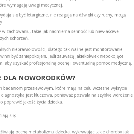
tóre wymagają uwagi medycznej.
dają się być letargiczne, nie reagują na dźwięki czy ruchy, mogą
y.
 w zachowaniu, takie jak nadmierna senność lub niewłaściwe
zych schorzeń.
nych nieprawidłowości, dlatego tak ważne jest monitorowanie
nni być zaniepokojeni, jeśli zauważą jakiekolwiek niepokojące
zem, aby uzyskać profesjonalną ocenę i ewentualną pomoc medyczną.
ANE DLA NOWORODKÓW?
 badaniom przesiewowym, które mają na celu wczesne wykrycie
diagnostyka jest kluczowa, ponieważ pozwala na szybkie wdrożenie
o poprawić jakość życia dziecka.
ają się:
żliwiają ocenę metabolizmu dziecka, wykrywając takie choroby jak