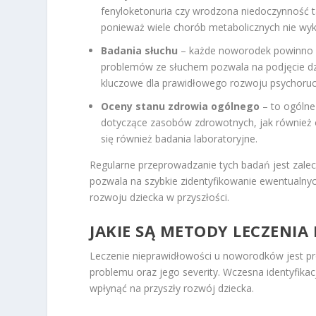
fenyloketonuria czy wrodzona niedoczynność ta
ponieważ wiele chorób metabolicznych nie wy
Badania słuchu
– każde noworodek powinno pr
problemów ze słuchem pozwala na podjęcie dzi
kluczowe dla prawidłowego rozwoju psychoru
Oceny stanu zdrowia ogólnego
– to ogólne
dotyczące zasobów zdrowotnych, jak również o
się również badania laboratoryjne.
Regularne przeprowadzanie tych badań jest zalec
pozwala na szybkie zidentyfikowanie ewentualnyc
rozwoju dziecka w przyszłości.
JAKIE SĄ METODY LECZEN
Leczenie nieprawidłowości u noworodków jest p
problemu oraz jego severity. Wczesna identyfika
wpłynąć na przyszły rozwój dziecka.