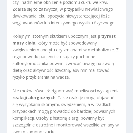
czyli nadmierne obniżenie poziomu cukru we krwi.
Zdarza się to zazwyczaj w przypadku niewłaściwego
dawkowania leku, spożycia niewystarczającej ilości
węglowodanów lub intensywnego wysiłku fizycznego.
Kolejnym istotnym skutkiem ubocznym jest
przyrost
masy ciała
, który może być spowodowany
zwiększeniem apetytu czy zmianami w metabolizmie. Z
tego powodu pacjenci stosujący pochodne
sulfonylomocznika powinni zwracać uwagę na swoją
dietę oraz aktywność fizyczną, aby minimalizować
ryzyko przybierania na wadze.
Nie można również zignorować możliwości wystąpienia
reakcji alergicznych
. Takie reakcje mogą objawiać
się wysypkami skórnymi, swędzeniem, a w rzadkich
przypadkach mogą prowadzić do bardziej poważnych
komplikacji. Osoby z historią alergii powinny być
szczególnie ostrożne i monitorować wszelkie zmiany w
swoim samopoczuciu.