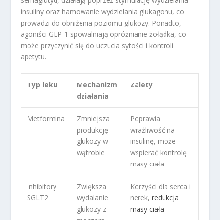
semaglutyd, działają poprzez stymulację wydzielania
insuliny oraz hamowanie wydzielania glukagonu, co
prowadzi do obniżenia poziomu glukozy. Ponadto,
agoniści GLP-1 spowalniają opróżnianie żołądka, co
może przyczynić się do uczucia sytości i kontroli
apetytu.
Typ leku
Mechanizm
Zalety
działania
Metformina
Zmniejsza
Poprawia
produkcję
wrażliwość na
glukozy w
insulinę, może
wątrobie
wspierać kontrolę
masy ciała
Inhibitory
Zwiększa
Korzyści dla serca i
SGLT2
wydalanie
nerek,
redukcja
glukozy z
masy ciała