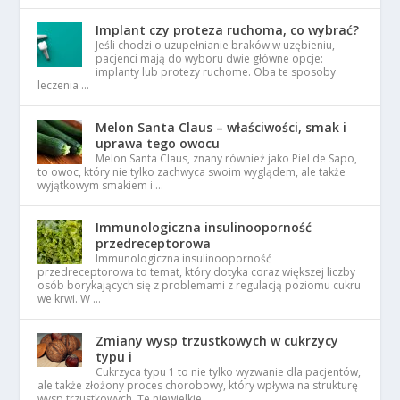
Implant czy proteza ruchoma, co wybrać?
Jeśli chodzi o uzupełnianie braków w uzębieniu,
pacjenci mają do wyboru dwie główne opcje:
implanty lub protezy ruchome. Oba te sposoby
leczenia …
Melon Santa Claus – właściwości, smak i
uprawa tego owocu
Melon Santa Claus, znany również jako Piel de Sapo,
to owoc, który nie tylko zachwyca swoim wyglądem, ale także
wyjątkowym smakiem i …
Immunologiczna insulinooporność
przedreceptorowa
Immunologiczna insulinooporność
przedreceptorowa to temat, który dotyka coraz większej liczby
osób borykających się z problemami z regulacją poziomu cukru
we krwi. W …
Zmiany wysp trzustkowych w cukrzycy
typu i
Cukrzyca typu 1 to nie tylko wyzwanie dla pacjentów,
ale także złożony proces chorobowy, który wpływa na strukturę
wysp trzustkowych. Te niewielkie …