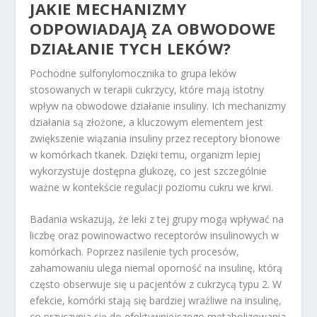
JAKIE MECHANIZMY
ODPOWIADAJĄ ZA OBWODOWE
DZIAŁANIE TYCH LEKÓW?
Pochodne sulfonylomocznika to grupa leków
stosowanych w terapii cukrzycy, które mają istotny
wpływ na obwodowe działanie insuliny. Ich mechanizmy
działania są złożone, a kluczowym elementem jest
zwiększenie wiązania insuliny przez receptory błonowe
w komórkach tkanek. Dzięki temu, organizm lepiej
wykorzystuje dostępna glukozę, co jest szczególnie
ważne w kontekście regulacji poziomu cukru we krwi.
Badania wskazują, że leki z tej grupy mogą wpływać na
liczbę oraz powinowactwo receptorów insulinowych w
komórkach. Poprzez nasilenie tych procesów,
zahamowaniu ulega niemal oporność na insulinę, którą
często obserwuje się u pacjentów z cukrzycą typu 2. W
efekcie, komórki stają się bardziej wrażliwe na insulinę,
co przyczynia się do efektywniejszego metabolizowania