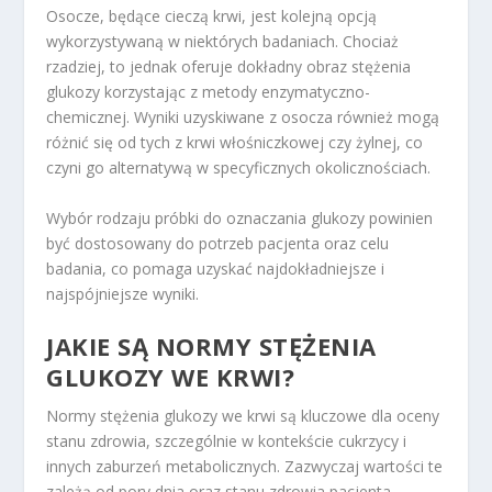
Osocze, będące cieczą krwi, jest kolejną opcją
wykorzystywaną w niektórych badaniach. Chociaż
rzadziej, to jednak oferuje dokładny obraz stężenia
glukozy korzystając z metody enzymatyczno-
chemicznej. Wyniki uzyskiwane z osocza również mogą
różnić się od tych z krwi włośniczkowej czy żylnej, co
czyni go alternatywą w specyficznych okolicznościach.
Wybór rodzaju próbki do oznaczania glukozy powinien
być dostosowany do potrzeb pacjenta oraz celu
badania, co pomaga uzyskać najdokładniejsze i
najspójniejsze wyniki.
JAKIE SĄ NORMY STĘŻENIA
GLUKOZY WE KRWI?
Normy stężenia glukozy we krwi są kluczowe dla oceny
stanu zdrowia, szczególnie w kontekście cukrzycy i
innych zaburzeń metabolicznych. Zazwyczaj wartości te
zależą od pory dnia oraz stanu zdrowia pacjenta.