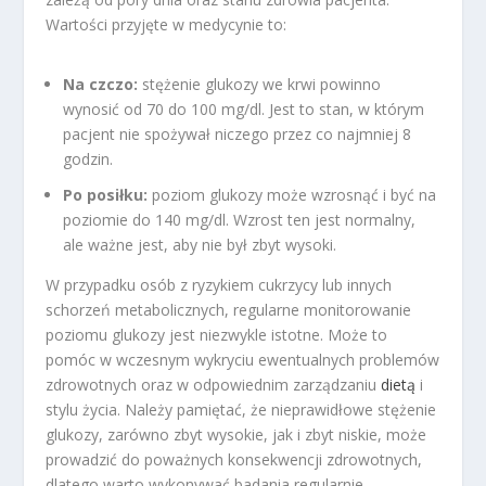
Wartości przyjęte w medycynie to:
Na czczo:
stężenie glukozy we krwi powinno
wynosić od 70 do 100 mg/dl. Jest to stan, w którym
pacjent nie spożywał niczego przez co najmniej 8
godzin.
Po posiłku:
poziom glukozy może wzrosnąć i być na
poziomie do 140 mg/dl. Wzrost ten jest normalny,
ale ważne jest, aby nie był zbyt wysoki.
W przypadku osób z ryzykiem cukrzycy lub innych
schorzeń metabolicznych, regularne monitorowanie
poziomu glukozy jest niezwykle istotne. Może to
pomóc w wczesnym wykryciu ewentualnych problemów
zdrowotnych oraz w odpowiednim zarządzaniu
dietą
i
stylu życia. Należy pamiętać, że nieprawidłowe stężenie
glukozy, zarówno zbyt wysokie, jak i zbyt niskie, może
prowadzić do poważnych konsekwencji zdrowotnych,
dlatego warto wykonywać badania regularnie,