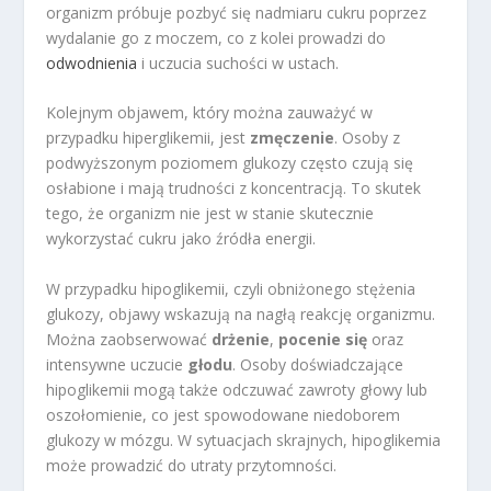
organizm próbuje pozbyć się nadmiaru cukru poprzez
wydalanie go z moczem, co z kolei prowadzi do
odwodnienia
i uczucia suchości w ustach.
Kolejnym objawem, który można zauważyć w
przypadku hiperglikemii, jest
zmęczenie
. Osoby z
podwyższonym poziomem glukozy często czują się
osłabione i mają trudności z koncentracją. To skutek
tego, że organizm nie jest w stanie skutecznie
wykorzystać cukru jako źródła energii.
W przypadku hipoglikemii, czyli obniżonego stężenia
glukozy, objawy wskazują na nagłą reakcję organizmu.
Można zaobserwować
drżenie
,
pocenie się
oraz
intensywne uczucie
głodu
. Osoby doświadczające
hipoglikemii mogą także odczuwać zawroty głowy lub
oszołomienie, co jest spowodowane niedoborem
glukozy w mózgu. W sytuacjach skrajnych, hipoglikemia
może prowadzić do utraty przytomności.