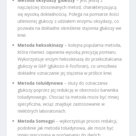
Metoda oksydazy glukozy
– jest jedną z
najczęściej stosowanych metod, charakteryzującą
się wysoką dokładnością. Polega na pomiarze ilości
utlenionej glukozy z udziałem enzymu oksydazy, co
pozwala na dokładne określenie stężenia glukozy we
krwi.
Metoda heksokinazy
– kolejna popularna metoda,
która również zapewnia wysoką precyzję pomiaru.
Wykorzystuje enzym heksokinazę do przekształcania
glukozy w G6P (glukozo-6-fosforan), co umożliwia
dokładne oznaczanie jej stężenia w próbce krwi.
Metoda toluidynowa
– służy do oznaczania
glukozy poprzez jej redukcję w obecności barwnika
toluidynowego. Chociaż ta metoda może być mniej
specyficzna, wciąż znajduje zastosowanie w
niektórych laboratoriach.
Metoda Somogyi
– wykorzystuje proces redukcji,
podobnie jak metoda toluidynowa, ale może być
mniej precyzyjna w porównaniu do dwóch