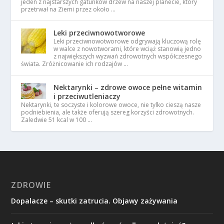
jeden z najstarszych gatunków drzew na naszej planecie, który
przetrwał na Ziemi przez około …
Leki przeciwnowotworowe
Leki przeciwnowotworowe odgrywają kluczową rolę
w walce z nowotworami, które wciąż stanowią jedno
z największych wyzwań zdrowotnych współczesnego
świata. Zróżnicowanie ich rodzajów …
Nektarynki – zdrowe owoce pełne witamin
i przeciwutleniaczy
Nektarynki, te soczyste i kolorowe owoce, nie tylko cieszą nasze
podniebienia, ale także oferują szereg korzyści zdrowotnych.
Zaledwie 51 kcal w 100 …
ZDROWIE
Dopalacze – skutki zatrucia. Objawy zażywania