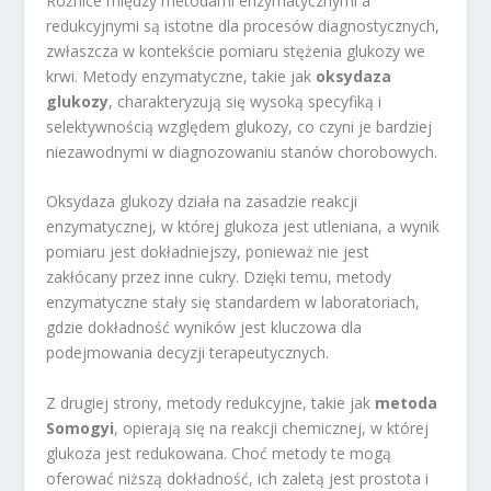
Różnice między metodami enzymatycznymi a
redukcyjnymi są istotne dla procesów diagnostycznych,
zwłaszcza w kontekście pomiaru stężenia glukozy we
krwi. Metody enzymatyczne, takie jak
oksydaza
glukozy
, charakteryzują się wysoką specyfiką i
selektywnością względem glukozy, co czyni je bardziej
niezawodnymi w diagnozowaniu stanów chorobowych.
Oksydaza glukozy działa na zasadzie reakcji
enzymatycznej, w której glukoza jest utleniana, a wynik
pomiaru jest dokładniejszy, ponieważ nie jest
zakłócany przez inne cukry. Dzięki temu, metody
enzymatyczne stały się standardem w laboratoriach,
gdzie dokładność wyników jest kluczowa dla
podejmowania decyzji terapeutycznych.
Z drugiej strony, metody redukcyjne, takie jak
metoda
Somogyi
, opierają się na reakcji chemicznej, w której
glukoza jest redukowana. Choć metody te mogą
oferować niższą dokładność, ich zaletą jest prostota i