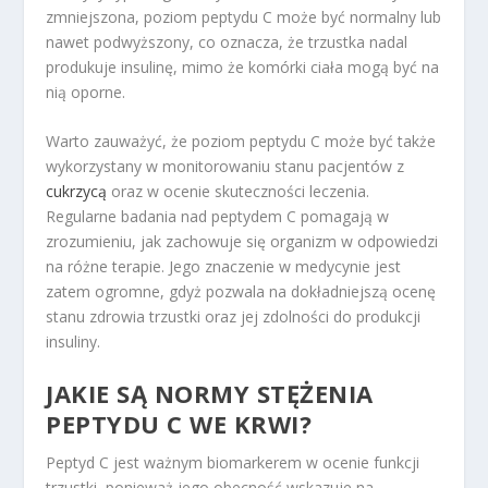
zmniejszona, poziom peptydu C może być normalny lub
nawet podwyższony, co oznacza, że trzustka nadal
produkuje insulinę, mimo że komórki ciała mogą być na
nią oporne.
Warto zauważyć, że poziom peptydu C może być także
wykorzystany w monitorowaniu stanu pacjentów z
cukrzycą
oraz w ocenie skuteczności leczenia.
Regularne badania nad peptydem C pomagają w
zrozumieniu, jak zachowuje się organizm w odpowiedzi
na różne terapie. Jego znaczenie w medycynie jest
zatem ogromne, gdyż pozwala na dokładniejszą ocenę
stanu zdrowia trzustki oraz jej zdolności do produkcji
insuliny.
JAKIE SĄ NORMY STĘŻENIA
PEPTYDU C WE KRWI?
Peptyd C jest ważnym biomarkerem w ocenie funkcji
trzustki, ponieważ jego obecność wskazuje na