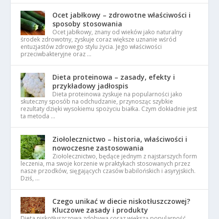
Ocet jabłkowy – zdrowotne właściwości i
sposoby stosowania
Ocet jabłkowy, znany od wieków jako naturalny
środek zdrowotny, zyskuje coraz większe uznanie wśród
entuzjastów zdrowego stylu życia. Jego właściwości
przeciwbakteryjne oraz …
Dieta proteinowa – zasady, efekty i
przykładowy jadłospis
Dieta proteinowa zyskuje na popularności jako
skuteczny sposób na odchudzanie, przynosząc szybkie
rezultaty dzięki wysokiemu spożyciu białka. Czym dokładnie jest
ta metoda …
Ziołolecznictwo – historia, właściwości i
nowoczesne zastosowania
Ziołolecznictwo, będące jednym z najstarszych form
leczenia, ma swoje korzenie w praktykach stosowanych przez
nasze przodków, sięgających czasów babilońskich i asyryjskich.
Dziś, …
Czego unikać w diecie niskotłuszczowej?
Kluczowe zasady i produkty
Dieta niskotłuszczowa zdobywa coraz większą popularność