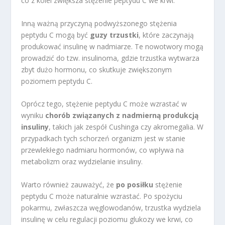
co z kolei zwiększa stężenie peptydu C we krwi.
Inną ważną przyczyną podwyższonego stężenia
peptydu C mogą być
guzy trzustki
, które zaczynają
produkować insulinę w nadmiarze. Te nowotwory mogą
prowadzić do tzw. insulinoma, gdzie trzustka wytwarza
zbyt dużo hormonu, co skutkuje zwiększonym
poziomem peptydu C.
Oprócz tego, stężenie peptydu C może wzrastać w
wyniku
chorób związanych z nadmierną produkcją
insuliny
, takich jak zespół Cushinga czy akromegalia. W
przypadkach tych schorzeń organizm jest w stanie
przewlekłego nadmiaru hormonów, co wpływa na
metabolizm oraz wydzielanie insuliny.
Warto również zauważyć, że
po posiłku
stężenie
peptydu C może naturalnie wzrastać. Po spożyciu
pokarmu, zwłaszcza węglowodanów, trzustka wydziela
insulinę w celu regulacji poziomu glukozy we krwi, co