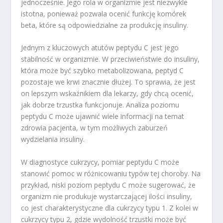
jednocześnie. Jego rola w organizmie jest niezwykle
istotna, ponieważ pozwala ocenić funkcję komórek
beta, które są odpowiedzialne za produkcję insuliny.
Jednym z kluczowych atutów peptydu C jest jego
stabilność w organizmie. W przeciwieństwie do insuliny,
która może być szybko metabolizowana, peptyd C
pozostaje we krwi znacznie dłużej. To sprawia, że jest
on lepszym wskaźnikiem dla lekarzy, gdy chcą ocenić,
jak dobrze trzustka funkcjonuje. Analiza poziomu
peptydu C może ujawnić wiele informacji na temat
zdrowia pacjenta, w tym możliwych zaburzeń
wydzielania insuliny.
W diagnostyce cukrzycy, pomiar peptydu C może
stanowić pomoc w różnicowaniu typów tej choroby. Na
przykład, niski poziom peptydu C może sugerować, że
organizm nie produkuje wystarczającej ilości insuliny,
co jest charakterystyczne dla cukrzycy typu 1. Z kolei w
cukrzycy typu 2, gdzie wydolność trzustki może być