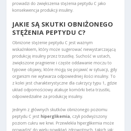
prowadzi do zwiększenia stężenia peptydu C jako
konsekwencja produkcji insuliny.
JAKIE SĄ SKUTKI OBNIŻONEGO
STĘŻENIA PEPTYDU C?
Obniżone stężenie peptydu C jest ważnym
wskaźnikiem, który może sugerować niewystarczającą
produkcję insuliny przez trzustkę. Suchość w ustach,
zwiększone pragnienie i częste oddawanie moczu to
typowe objawy, które mogą się pojawić w sytuacji, gdy
organizm nie wytwarza odpowiedniej ilości insuliny. To
z kolei jest charakterystyczne dla cukrzycy typu 1, gdzie
układ odpornościowy atakuje komórki beta trzustki,
odpowiedzialne za produkcję insuliny.
Jednym z głównych skutków obniżonego poziomu
peptydu C jest
hiperglikemia
, czyli podwyższony
poziom cukru we krwi. Przewlekła hiperglikemia może
prowadzić do wielu powikłań zdrowotnych, takich jak: