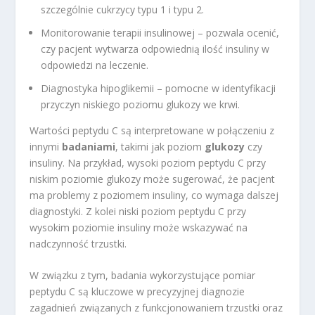
szczególnie cukrzycy typu 1 i typu 2.
Monitorowanie terapii insulinowej – pozwala ocenić,
czy pacjent wytwarza odpowiednią ilość insuliny w
odpowiedzi na leczenie.
Diagnostyka hipoglikemii – pomocne w identyfikacji
przyczyn niskiego poziomu glukozy we krwi.
Wartości peptydu C są interpretowane w połączeniu z
innymi
badaniami
, takimi jak poziom
glukozy
czy
insuliny. Na przykład, wysoki poziom peptydu C przy
niskim poziomie glukozy może sugerować, że pacjent
ma problemy z poziomem insuliny, co wymaga dalszej
diagnostyki. Z kolei niski poziom peptydu C przy
wysokim poziomie insuliny może wskazywać na
nadczynność trzustki.
W związku z tym, badania wykorzystujące pomiar
peptydu C są kluczowe w precyzyjnej diagnozie
zagadnień związanych z funkcjonowaniem trzustki oraz