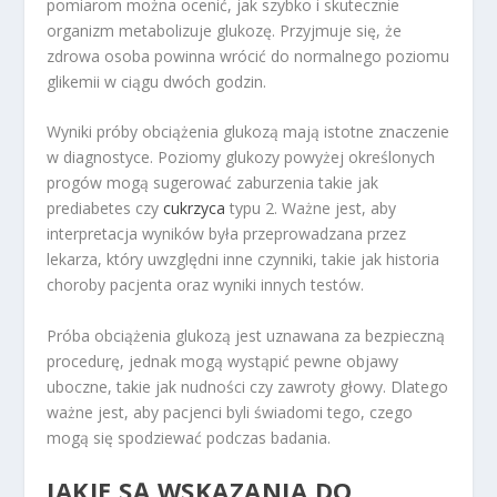
pomiarom można ocenić, jak szybko i skutecznie
organizm metabolizuje glukozę. Przyjmuje się, że
zdrowa osoba powinna wrócić do normalnego poziomu
glikemii w ciągu dwóch godzin.
Wyniki próby obciążenia glukozą mają istotne znaczenie
w diagnostyce. Poziomy glukozy powyżej określonych
progów mogą sugerować zaburzenia takie jak
prediabetes czy
cukrzyca
typu 2. Ważne jest, aby
interpretacja wyników była przeprowadzana przez
lekarza, który uwzględni inne czynniki, takie jak historia
choroby pacjenta oraz wyniki innych testów.
Próba obciążenia glukozą jest uznawana za bezpieczną
procedurę, jednak mogą wystąpić pewne objawy
uboczne, takie jak nudności czy zawroty głowy. Dlatego
ważne jest, aby pacjenci byli świadomi tego, czego
mogą się spodziewać podczas badania.
JAKIE SĄ WSKAZANIA DO