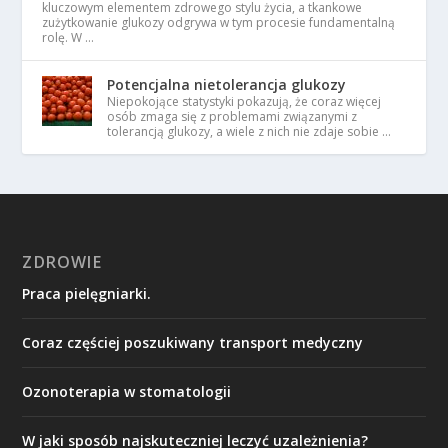
kluczowym elementem zdrowego stylu życia, a tkankowe
zużytkowanie glukozy odgrywa w tym procesie fundamentalną
rolę. W …
Potencjalna nietolerancja glukozy
Niepokojące statystyki pokazują, że coraz więcej
osób zmaga się z problemami związanymi z
tolerancją glukozy, a wiele z nich nie zdaje sobie …
ZDROWIE
Praca pielęgniarki.
Coraz częściej poszukiwany transport medyczny
Ozonoterapia w stomatologii
W jaki sposób najskuteczniej leczyć uzależnienia?