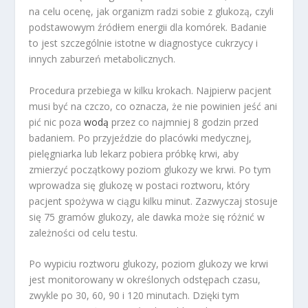
na celu ocenę, jak organizm radzi sobie z glukozą, czyli
podstawowym źródłem energii dla komórek. Badanie
to jest szczególnie istotne w diagnostyce cukrzycy i
innych zaburzeń metabolicznych.
Procedura przebiega w kilku krokach. Najpierw pacjent
musi być na czczo, co oznacza, że nie powinien jeść ani
pić nic poza
wodą
przez co najmniej 8 godzin przed
badaniem. Po przyjeździe do placówki medycznej,
pielęgniarka lub lekarz pobiera próbkę krwi, aby
zmierzyć początkowy poziom glukozy we krwi. Po tym
wprowadza się glukozę w postaci roztworu, który
pacjent spożywa w ciągu kilku minut. Zazwyczaj stosuje
się 75 gramów glukozy, ale dawka może się różnić w
zależności od celu testu.
Po wypiciu roztworu glukozy, poziom glukozy we krwi
jest monitorowany w określonych odstępach czasu,
zwykle po 30, 60, 90 i 120 minutach. Dzięki tym