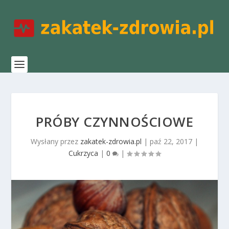
PRÓBY CZYNNOŚCIOWE
Wysłany przez
zakatek-zdrowia.pl
|
paź 22, 2017
|
Cukrzyca
|
0
|