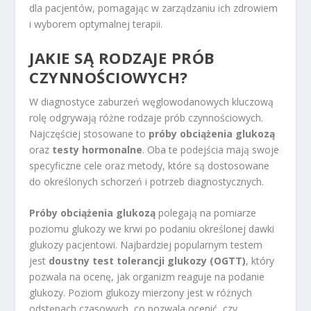
dla pacjentów, pomagając w zarządzaniu ich zdrowiem
i wyborem optymalnej terapii.
JAKIE SĄ RODZAJE PRÓB
CZYNNOŚCIOWYCH?
W diagnostyce zaburzeń węglowodanowych kluczową
rolę odgrywają różne rodzaje prób czynnościowych.
Najczęściej stosowane to
próby obciążenia glukozą
oraz
testy hormonalne
. Oba te podejścia mają swoje
specyficzne cele oraz metody, które są dostosowane
do określonych schorzeń i potrzeb diagnostycznych.
Próby obciążenia glukozą
polegają na pomiarze
poziomu glukozy we krwi po podaniu określonej dawki
glukozy pacjentowi. Najbardziej popularnym testem
jest
doustny test tolerancji glukozy (OGTT)
, który
pozwala na ocenę, jak organizm reaguje na podanie
glukozy. Poziom glukozy mierzony jest w różnych
odstępach czasowych, co pozwala ocenić, czy