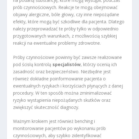
na podaną substancję, które mogą wystąpić podczas
prób czynnościowych. Reakcje te mogą obejmować
objawy alergiczne, bóle głowy, czy inne niepożądane
efekty, które mogą być szkodliwe dla pacjenta. Dlatego
należy przeprowadzać te próby tylko w odpowiednio
przygotowanych warunkach, z możliwością szybkiej
reakcji na ewentualne problemy zdrowotne.
Próby czynnościowe powinny być zawsze realizowane
pod ścisłą kontrolą
specjalistów
, którzy ocenią ich
zasadność oraz bezpieczeństwo. Niezbędne jest
również dokładne poinformowanie pacjenta o
ewentualnych ryzykach i korzyściach płynących z danej
procedury. W ten sposób można zminimalizować
ryzyko wystąpienia niepożądanych skutków oraz
zwiększyć skuteczność diagnozy.
Ważnym krokiem jest również benching i
monitorowanie pacjentów po wykonaniu prób
czynnościowych, aby szybko zidentyfikować