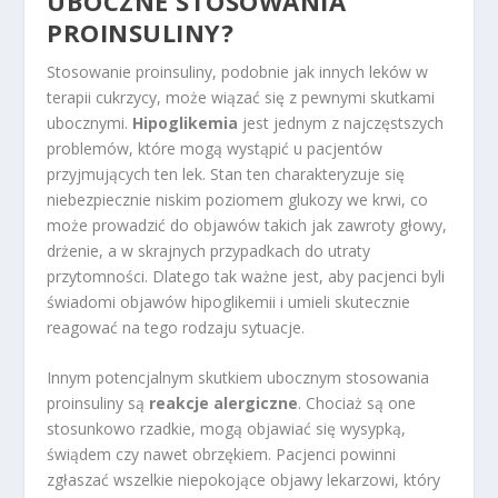
UBOCZNE STOSOWANIA
PROINSULINY?
Stosowanie proinsuliny, podobnie jak innych leków w
terapii cukrzycy, może wiązać się z pewnymi skutkami
ubocznymi.
Hipoglikemia
jest jednym z najczęstszych
problemów, które mogą wystąpić u pacjentów
przyjmujących ten lek. Stan ten charakteryzuje się
niebezpiecznie niskim poziomem glukozy we krwi, co
może prowadzić do objawów takich jak zawroty głowy,
drżenie, a w skrajnych przypadkach do utraty
przytomności. Dlatego tak ważne jest, aby pacjenci byli
świadomi objawów hipoglikemii i umieli skutecznie
reagować na tego rodzaju sytuacje.
Innym potencjalnym skutkiem ubocznym stosowania
proinsuliny są
reakcje alergiczne
. Chociaż są one
stosunkowo rzadkie, mogą objawiać się wysypką,
świądem czy nawet obrzękiem. Pacjenci powinni
zgłaszać wszelkie niepokojące objawy lekarzowi, który