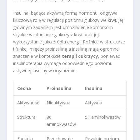
Insulina, będąca aktywną formą hormonu, odgrywa
kluczową rolę w regulacji poziomu glukozy we krwi. Jej
głównym zadaniem jest umożliwienie komórkom
szybkie wchłanianie glukozy z krwi oraz jej
wykorzystanie jako źródła energii. Różnice w strukturze
i funkcji między proinsuliną a insuliną mają ogromne
znaczenie w kontekście
terapii cukrzycy
, ponieważ
insulinoterapia wymaga odpowiedniego poziomu
aktywnej insuliny w organizmie.
Cecha
Proinsulina
Insulina
Aktywność
Nieaktywna
Aktywna
Struktura
86
51 aminokwasów
aminokwasów
Funkcja
Przechowuje
Reguluje poziom