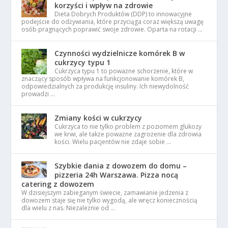
korzyści i wpływ na zdrowie
Dieta Dobrych Produktów (DDP) to innowacyjne
podejście do odżywiania, które przyciąga coraz większą uwagę
osób pragnących poprawić swoje zdrowie. Oparta na rotacji …
Czynności wydzielnicze komórek B w
cukrzycy typu 1
Cukrzyca typu 1 to poważne schorzenie, które w
znaczący sposób wpływa na funkcjonowanie komórek B,
odpowiedzialnych za produkcję insuliny. Ich niewydolność
prowadzi …
Zmiany kości w cukrzycy
Cukrzyca to nie tylko problem z poziomem glukozy
we krwi, ale także poważne zagrożenie dla zdrowia
kości. Wielu pacjentów nie zdaje sobie …
Szybkie dania z dowozem do domu –
pizzeria 24h Warszawa. Pizza nocą
catering z dowozem
W dzisiejszym zabieganym świecie, zamawianie jedzenia z
dowozem staje się nie tylko wygodą, ale wręcz koniecznością
dla wielu z nas. Niezależnie od …