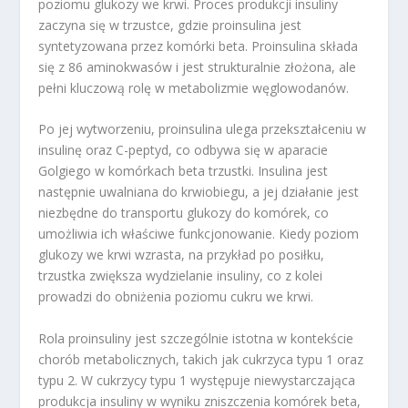
poziomu glukozy we krwi. Proces produkcji insuliny
zaczyna się w trzustce, gdzie proinsulina jest
syntetyzowana przez komórki beta. Proinsulina składa
się z 86 aminokwasów i jest strukturalnie złożona, ale
pełni kluczową rolę w metabolizmie węglowodanów.
Po jej wytworzeniu, proinsulina ulega przekształceniu w
insulinę oraz C-peptyd, co odbywa się w aparacie
Golgiego w komórkach beta trzustki. Insulina jest
następnie uwalniana do krwiobiegu, a jej działanie jest
niezbędne do transportu glukozy do komórek, co
umożliwia ich właściwe funkcjonowanie. Kiedy poziom
glukozy we krwi wzrasta, na przykład po posiłku,
trzustka zwiększa wydzielanie insuliny, co z kolei
prowadzi do obniżenia poziomu cukru we krwi.
Rola proinsuliny jest szczególnie istotna w kontekście
chorób metabolicznych, takich jak cukrzyca typu 1 oraz
typu 2. W cukrzycy typu 1 występuje niewystarczająca
produkcja insuliny w wyniku zniszczenia komórek beta,