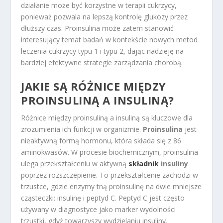
działanie może być korzystne w terapii cukrzycy,
ponieważ pozwala na lepszą kontrolę glukozy przez
dłuższy czas. Proinsulina może zatem stanowić
interesujący temat badań w kontekście nowych metod
leczenia cukrzycy typu 1 i typu 2, dając nadzieję na
bardziej efektywne strategie zarządzania chorobą.
JAKIE SĄ RÓŻNICE MIĘDZY
PROINSULINĄ A INSULINĄ?
Różnice między proinsuliną a insuliną są kluczowe dla
zrozumienia ich funkcji w organizmie.
Proinsulina
jest
nieaktywną formą hormonu, która składa się z 86
aminokwasów. W procesie biochemicznym, proinsulina
ulega przekształceniu w aktywną
składnik
insuliny
poprzez rozszczepienie. To przekształcenie zachodzi w
trzustce, gdzie enzymy tną proinsulinę na dwie mniejsze
cząsteczki: insulinę i peptyd C. Peptyd C jest często
używany w diagnostyce jako marker wydolności
trzustki, gdyż towarzyszy wydzielaniu insuliny.