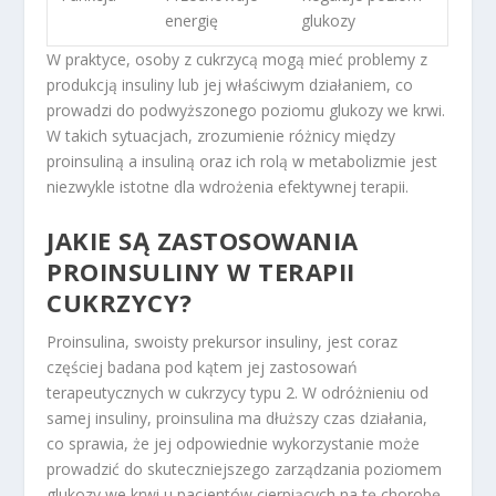
energię
glukozy
W praktyce, osoby z cukrzycą mogą mieć problemy z
produkcją insuliny lub jej właściwym działaniem, co
prowadzi do podwyższonego poziomu glukozy we krwi.
W takich sytuacjach, zrozumienie różnicy między
proinsuliną a insuliną oraz ich rolą w metabolizmie jest
niezwykle istotne dla wdrożenia efektywnej terapii.
JAKIE SĄ ZASTOSOWANIA
PROINSULINY W TERAPII
CUKRZYCY?
Proinsulina, swoisty prekursor insuliny, jest coraz
częściej badana pod kątem jej zastosowań
terapeutycznych w cukrzycy typu 2. W odróżnieniu od
samej insuliny, proinsulina ma dłuższy czas działania,
co sprawia, że jej odpowiednie wykorzystanie może
prowadzić do skuteczniejszego zarządzania poziomem
glukozy we krwi u pacjentów cierpiących na tę chorobę.