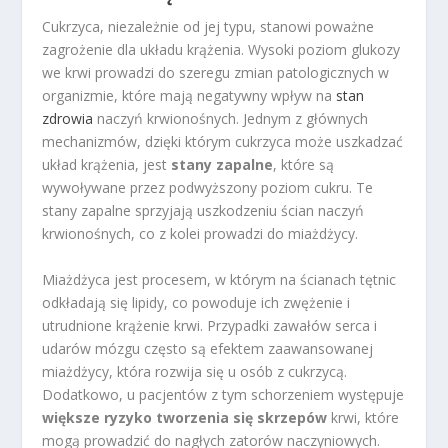
Cukrzyca, niezależnie od jej typu, stanowi poważne
zagrożenie dla układu krążenia. Wysoki poziom glukozy
we krwi prowadzi do szeregu zmian patologicznych w
organizmie, które mają negatywny wpływ na
stan
zdrowia
naczyń krwionośnych. Jednym z głównych
mechanizmów, dzięki którym cukrzyca może uszkadzać
układ krążenia, jest
stany zapalne
, które są
wywoływane przez podwyższony poziom cukru. Te
stany zapalne sprzyjają uszkodzeniu ścian naczyń
krwionośnych, co z kolei prowadzi do miażdżycy.
Miażdżyca jest procesem, w którym na ścianach tętnic
odkładają się lipidy, co powoduje ich zwężenie i
utrudnione krążenie krwi. Przypadki zawałów serca i
udarów mózgu często są efektem zaawansowanej
miażdżycy, która rozwija się u osób z cukrzycą.
Dodatkowo, u pacjentów z tym schorzeniem występuje
większe ryzyko tworzenia się skrzepów
krwi, które
mogą prowadzić do nagłych zatorów naczyniowych.