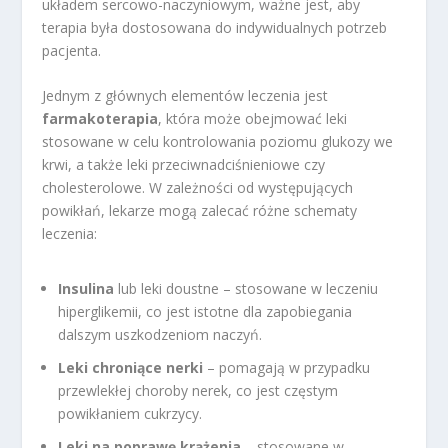
układem sercowo-naczyniowym, ważne jest, aby
terapia była dostosowana do indywidualnych potrzeb
pacjenta.
Jednym z głównych elementów leczenia jest
farmakoterapia
, która może obejmować leki
stosowane w celu kontrolowania poziomu glukozy we
krwi, a także leki przeciwnadciśnieniowe czy
cholesterolowe. W zależności od występujących
powikłań, lekarze mogą zalecać różne schematy
leczenia:
Insulina
lub leki doustne – stosowane w leczeniu
hiperglikemii, co jest istotne dla zapobiegania
dalszym uszkodzeniom naczyń.
Leki chroniące nerki
– pomagają w przypadku
przewlekłej choroby nerek, co jest częstym
powikłaniem cukrzycy.
Leki na poprawę krążenia
– stosowane w