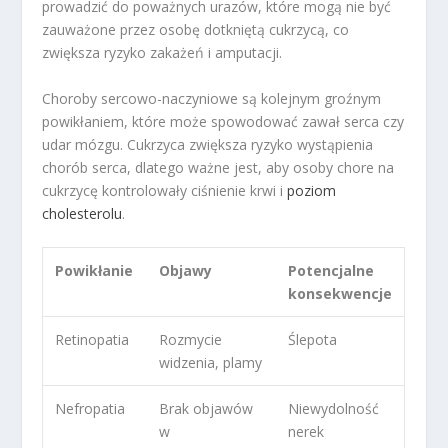
prowadzić do poważnych urazów, które mogą nie być
zauważone przez osobę dotkniętą cukrzycą, co
zwiększa ryzyko zakażeń i amputacji.
Choroby sercowo-naczyniowe są kolejnym groźnym
powikłaniem, które może spowodować zawał serca czy
udar mózgu. Cukrzyca zwiększa ryzyko wystąpienia
chorób serca, dlatego ważne jest, aby osoby chore na
cukrzycę kontrolowały ciśnienie krwi i
poziom
cholesterolu
.
Powikłanie
Objawy
Potencjalne
konsekwencje
Retinopatia
Rozmycie
Ślepota
widzenia, plamy
Nefropatia
Brak objawów
Niewydolność
w
nerek