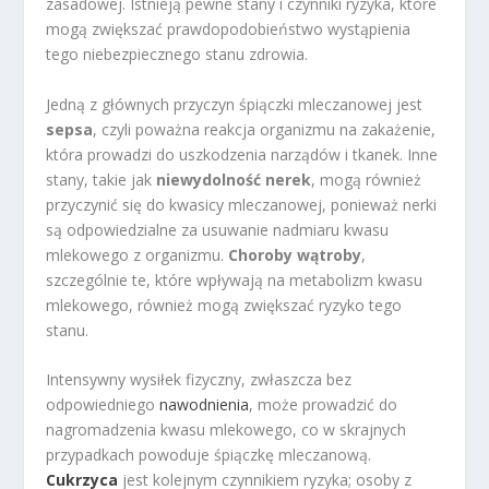
zasadowej. Istnieją pewne stany i czynniki ryzyka, które
mogą zwiększać prawdopodobieństwo wystąpienia
tego niebezpiecznego stanu zdrowia.
Jedną z głównych przyczyn śpiączki mleczanowej jest
sepsa
, czyli poważna reakcja organizmu na zakażenie,
która prowadzi do uszkodzenia narządów i tkanek. Inne
stany, takie jak
niewydolność nerek
, mogą również
przyczynić się do kwasicy mleczanowej, ponieważ nerki
są odpowiedzialne za usuwanie nadmiaru kwasu
mlekowego z organizmu.
Choroby wątroby
,
szczególnie te, które wpływają na metabolizm kwasu
mlekowego, również mogą zwiększać ryzyko tego
stanu.
Intensywny wysiłek fizyczny, zwłaszcza bez
odpowiedniego
nawodnienia
, może prowadzić do
nagromadzenia kwasu mlekowego, co w skrajnych
przypadkach powoduje śpiączkę mleczanową.
Cukrzyca
jest kolejnym czynnikiem ryzyka; osoby z