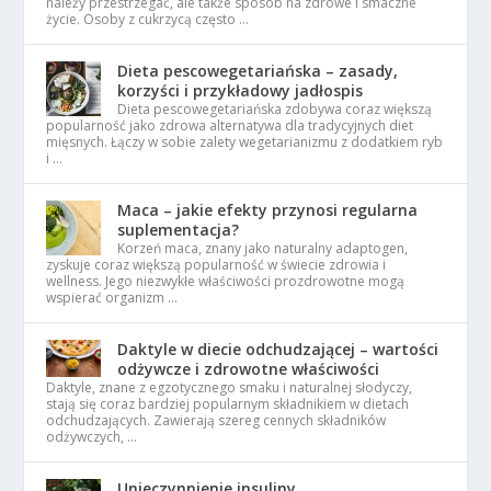
należy przestrzegać, ale także sposób na zdrowe i smaczne
życie. Osoby z cukrzycą często …
Dieta pescowegetariańska – zasady,
korzyści i przykładowy jadłospis
Dieta pescowegetariańska zdobywa coraz większą
popularność jako zdrowa alternatywa dla tradycyjnych diet
mięsnych. Łączy w sobie zalety wegetarianizmu z dodatkiem ryb
i …
Maca – jakie efekty przynosi regularna
suplementacja?
Korzeń maca, znany jako naturalny adaptogen,
zyskuje coraz większą popularność w świecie zdrowia i
wellness. Jego niezwykłe właściwości prozdrowotne mogą
wspierać organizm …
Daktyle w diecie odchudzającej – wartości
odżywcze i zdrowotne właściwości
Daktyle, znane z egzotycznego smaku i naturalnej słodyczy,
stają się coraz bardziej popularnym składnikiem w dietach
odchudzających. Zawierają szereg cennych składników
odżywczych, …
Unieczynnienie insuliny