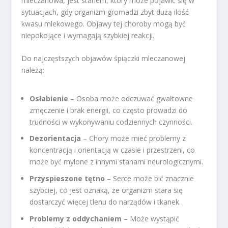
mleczanowa, jest stanem, który może pojawić się w
sytuacjach, gdy organizm gromadzi zbyt dużą ilość
kwasu mlekowego. Objawy tej choroby mogą być
niepokojące i wymagają szybkiej reakcji.
Do najczęstszych objawów śpiączki mleczanowej
należą:
Osłabienie
– Osoba może odczuwać gwałtowne
zmęczenie i brak energii, co często prowadzi do
trudności w wykonywaniu codziennych czynności.
Dezorientacja
– Chory może mieć problemy z
koncentracją i orientacją w czasie i przestrzeni, co
może być mylone z innymi stanami neurologicznymi.
Przyspieszone tętno
– Serce może bić znacznie
szybciej, co jest oznaką, że organizm stara się
dostarczyć więcej tlenu do narządów i tkanek.
Problemy z oddychaniem
– Może wystąpić