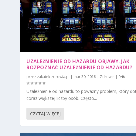
UZALEŻNIENIE OD HAZARDU OBJAWY. JAK
ROZPOZNAĆ UZALEŻNIENIE OD HAZARDU?
przez
zakatek-zdrowia.pl
|
mar 30, 2018
|
Zdrowie
|
0
|
Uzależnienie od hazardu to poważny problem, który do
coraz większej liczby osób. Często...
CZYTAJ WIĘCEJ