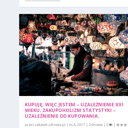
KUPUJĘ, WIĘC JESTEM – UZALEŻNIENIE XXI
WIEKU. ZAKUPOHOLIZM STATYSTYKI –
UZALEŻNIENIE OD KUPOWANIA.
przez
zakatek-zdrowia.pl
|
lis 6, 2017
|
Zdrowie
|
0
|