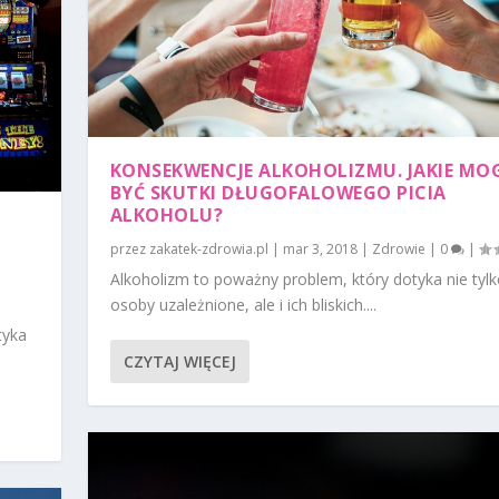
KONSEKWENCJE ALKOHOLIZMU. JAKIE MO
BYĆ SKUTKI DŁUGOFALOWEGO PICIA
ALKOHOLU?
przez
zakatek-zdrowia.pl
|
mar 3, 2018
|
Zdrowie
|
0
|
Alkoholizm to poważny problem, który dotyka nie tyl
osoby uzależnione, ale i ich bliskich....
tyka
CZYTAJ WIĘCEJ