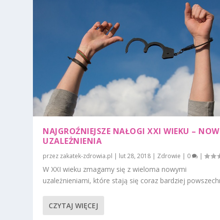
NAJGROŹNIEJSZE NAŁOGI XXI WIEKU – NOW
UZALEŻNIENIA
przez
zakatek-zdrowia.pl
|
lut 28, 2018
|
Zdrowie
|
0
|
W XXI wieku zmagamy się z wieloma nowymi
uzależnieniami, które stają się coraz bardziej powszechn
CZYTAJ WIĘCEJ