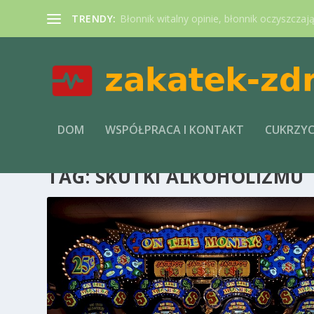
TRENDY:
Błonnik witalny opinie, błonnik oczyszczaj
DOM
WSPÓŁPRACA I KONTAKT
CUKRZY
TAG:
SKUTKI ALKOHOLIZMU