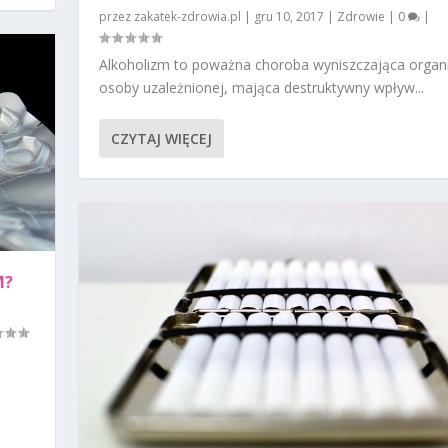
przez
zakatek-zdrowia.pl
|
gru 10, 2017
|
Zdrowie
|
0
|
Alkoholizm to poważna choroba wyniszczająca orga
osoby uzależnionej, mająca destruktywny wpływ...
CZYTAJ WIĘCEJ
M?