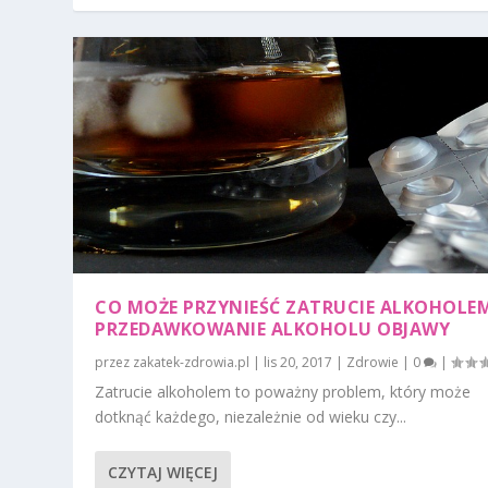
CO MOŻE PRZYNIEŚĆ ZATRUCIE ALKOHOLE
PRZEDAWKOWANIE ALKOHOLU OBJAWY
przez
zakatek-zdrowia.pl
|
lis 20, 2017
|
Zdrowie
|
0
|
Zatrucie alkoholem to poważny problem, który może
dotknąć każdego, niezależnie od wieku czy...
CZYTAJ WIĘCEJ