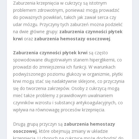
Zaburzenia krzepnięcia w cukrzycy są istotnym
problemem zdrowotnym, ponieważ mogą prowadzić
do poważnych powikłań, takich jak zawał serca czy
udar mózgu. Przyczyny tych zaburzeń można podzielić
na dwie główne grupy:
zaburzenia czynności płytek
krwi
oraz
zaburzenia hemostazy osoczowej
.
Zaburzenia czynności płytek krwi
są często
spowodowane długotrwałym stanem hiperglikemii, co
prowadzi do zmniejszenia ich funkcji. W warunkach
podwyższonego poziomu glukozy w organizmie, płytki
krwi mogą stać się nadaktywnie sklejone, co przyczynia
się do tworzenia zakrzepów. Osoby z cukrzycą mogą
mieć także problemy z prawidłowym uwalnianiem
czynników wzrostu i substancji antykoagulacyjnych, co
wpływa na równowagę procesów krzepnięcia.
Drugą grupą przyczyn są
zaburzenia hemostazy
osoczowej
, które obejmują zmiany w układzie
krzepnięcia. U chorych na cukrzycę może dochodzić do