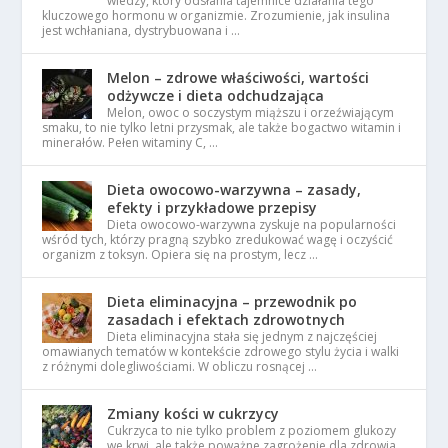
wiedzy, który odsłania tajemnice działania tego
kluczowego hormonu w organizmie. Zrozumienie, jak insulina
jest wchłaniana, dystrybuowana i …
Melon – zdrowe właściwości, wartości
odżywcze i dieta odchudzająca
Melon, owoc o soczystym miąższu i orzeźwiającym
smaku, to nie tylko letni przysmak, ale także bogactwo witamin i
minerałów. Pełen witaminy C, …
Dieta owocowo-warzywna – zasady,
efekty i przykładowe przepisy
Dieta owocowo-warzywna zyskuje na popularności
wśród tych, którzy pragną szybko zredukować wagę i oczyścić
organizm z toksyn. Opiera się na prostym, lecz …
Dieta eliminacyjna – przewodnik po
zasadach i efektach zdrowotnych
Dieta eliminacyjna stała się jednym z najczęściej
omawianych tematów w kontekście zdrowego stylu życia i walki
z różnymi dolegliwościami. W obliczu rosnącej …
Zmiany kości w cukrzycy
Cukrzyca to nie tylko problem z poziomem glukozy
we krwi, ale także poważne zagrożenie dla zdrowia