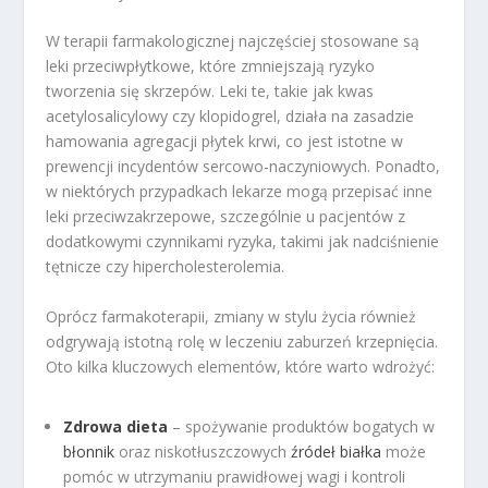
W terapii farmakologicznej najczęściej stosowane są
leki przeciwpłytkowe, które zmniejszają ryzyko
tworzenia się skrzepów. Leki te, takie jak kwas
acetylosalicylowy czy klopidogrel, działa na zasadzie
hamowania agregacji płytek krwi, co jest istotne w
prewencji incydentów sercowo-naczyniowych. Ponadto,
w niektórych przypadkach lekarze mogą przepisać inne
leki przeciwzakrzepowe, szczególnie u pacjentów z
dodatkowymi czynnikami ryzyka, takimi jak nadciśnienie
tętnicze czy hipercholesterolemia.
Oprócz farmakoterapii, zmiany w stylu życia również
odgrywają istotną rolę w leczeniu zaburzeń krzepnięcia.
Oto kilka kluczowych elementów, które warto wdrożyć:
Zdrowa dieta
– spożywanie produktów bogatych w
błonnik
oraz niskotłuszczowych
źródeł białka
może
pomóc w utrzymaniu prawidłowej wagi i kontroli