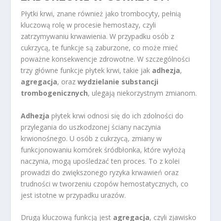
Płytki krwi, znane również jako trombocyty, pełnią
kluczową rolę w procesie hemostazy, czyli
zatrzymywaniu krwawienia. W przypadku osób z
cukrzycą, te funkcje są zaburzone, co może mieć
poważne konsekwencje zdrowotne. W szczególności
trzy główne funkcje płytek krwi, takie jak
adhezja
,
agregacja
, oraz
wydzielanie substancji
trombogenicznych
, ulegają niekorzystnym zmianom.
Adhezja
płytek krwi odnosi się do ich zdolności do
przylegania do uszkodzonej ściany naczynia
krwionośnego. U osób z cukrzycą, zmiany w
funkcjonowaniu komórek śródbłonka, które wyłożą
naczynia, mogą upośledzać ten proces. To z kolei
prowadzi do zwiększonego ryzyka krwawień oraz
trudności w tworzeniu czopów hemostatycznych, co
jest istotne w przypadku urazów.
Drugą kluczową funkcją jest
agregacja
, czyli zjawisko