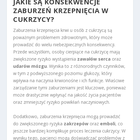
JAKIE SĄ KONSEKWENCJE
ZABURZEŃ KRZEPNIĘCIA W
CUKRZYCY?
Zaburzenia krzepnięcia krwi u osób z cukrzycą są
poważnym problemem zdrowotnym, który może
prowadzić do wielu niebezpiecznych konsekwencji.
Przede wszystkim, osoby cierpiące na cukrzycę mają
zwiększone ryzyko wystąpienia
zawałów serca
oraz
udarów mózgu
. Wynika to z różnorodnych czynników,
w tym z podwyższonego poziomu glukozy, który
wpływa na naczynia krwionośne i ich funkcje. Właściwe
zarządzanie tymi zaburzeniami jest kluczowe, ponieważ
może drastycznie wpłynąć na jakość życia pacjentów
oraz zmniejszyć ryzyko powikłań naczyniowych.
Dodatkowo, zaburzenia krzepnięcia mogą prowadzić
do zwiększonego ryzyka
zakrzepów
oraz
emboli
, co
jeszcze bardziej komplikuje proces leczenia cukrzycy. W
wyniku tego, pacjenci mogą doświadczać problemów z