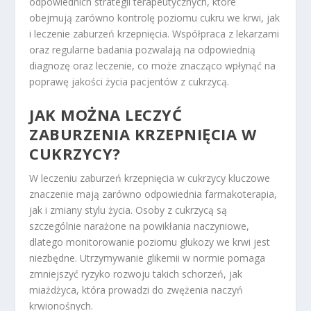
odpowiednich strategii terapeutycznych, które
obejmują zarówno kontrolę poziomu cukru we krwi, jak
i leczenie zaburzeń krzepnięcia. Współpraca z lekarzami
oraz regularne badania pozwalają na odpowiednią
diagnozę oraz leczenie, co może znacząco wpłynąć na
poprawę jakości życia pacjentów z cukrzycą.
JAK MOŻNA LECZYĆ
ZABURZENIA KRZEPNIĘCIA W
CUKRZYCY?
W leczeniu zaburzeń krzepnięcia w cukrzycy kluczowe
znaczenie mają zarówno odpowiednia farmakoterapia,
jak i zmiany stylu życia. Osoby z cukrzycą są
szczególnie narażone na powikłania naczyniowe,
dlatego monitorowanie poziomu glukozy we krwi jest
niezbędne. Utrzymywanie glikemii w normie pomaga
zmniejszyć ryzyko rozwoju takich schorzeń, jak
miażdżyca, która prowadzi do zwężenia naczyń
krwionośnych.