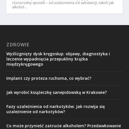
różnorodny sposób – od uzależnienia od substancji, takich jak
alkohol …
ZDROWIE
Wyślizgnięty dysk kręgosłup: objawy, diagnostyka i
leczenie wypadnięcia przepukliny krążka
międzykręgowego
Implant czy proteza ruchoma, co wybrać?
Jak wyrobić książeczkę sanepidowską w Krakowie?
Fazy uzależnienia od narkotyków. Jak rozwija się
uzależnienie od narkotyków?
Co może przynieść zatrucie alkoholem? Przedawkowanie