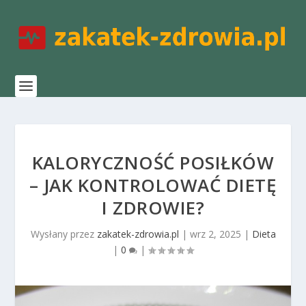
KALORYCZNOŚĆ POSIŁKÓW
– JAK KONTROLOWAĆ DIETĘ
I ZDROWIE?
Wysłany przez
zakatek-zdrowia.pl
|
wrz 2, 2025
|
Dieta
|
0
|