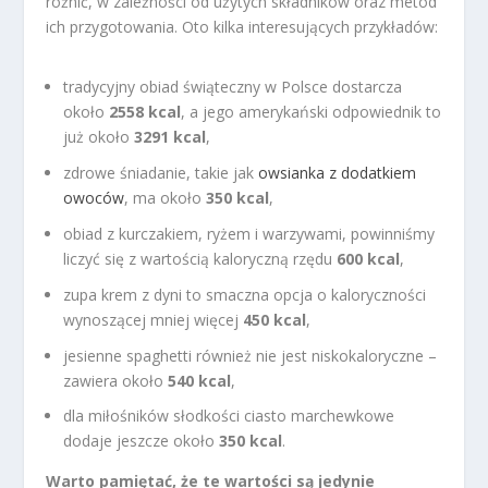
różnić, w zależności od użytych składników oraz metod
ich przygotowania. Oto kilka interesujących przykładów:
tradycyjny obiad świąteczny w Polsce dostarcza
około
2558 kcal
, a jego amerykański odpowiednik to
już około
3291 kcal
,
zdrowe śniadanie, takie jak
owsianka z dodatkiem
owoców
, ma około
350 kcal
,
obiad z kurczakiem, ryżem i warzywami, powinniśmy
liczyć się z wartością kaloryczną rzędu
600 kcal
,
zupa krem z dyni to smaczna opcja o kaloryczności
wynoszącej mniej więcej
450 kcal
,
jesienne spaghetti również nie jest niskokaloryczne –
zawiera około
540 kcal
,
dla miłośników słodkości ciasto marchewkowe
dodaje jeszcze około
350 kcal
.
Warto pamiętać, że te wartości są jedynie