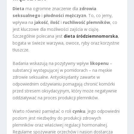
Dieta
ma ogromne znaczenie dla
zdrowia
seksualnego
i
płodności mężczyzn
. To, co jemy,
wpływa na
jakość
,
ilość
i
ruchliwość plemników
, co
jest kluczowe dla możliwości zajścia w ciążę.
Szczególnie polecana jest
dieta śródziemnomorska
,
bogata w świeże warzywa, owoce, ryby oraz korzystne
tłuszcze.
Badania wskazują na pozytywny wpływ
likopenu
–
substancji występującej w pomidorach – na męskie
zdrowie seksualne. Antyoksydanty zawarte w
odpowiednim odżywianiu pomagają chronić komórki
przed stresem oksydacyjnym, który może negatywnie
oddziaływać na proces produkcji plemników.
Warto również pamiętać o roli
cynku
. Jego odpowiedni
poziom jest niezbędny do produkcji zdrowych
plemników oraz właściwej regulacji hormonalnej.
Regularne spożywanie orzechów i nasion dostarcza