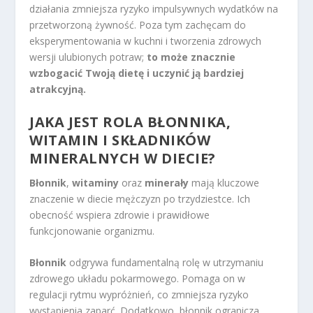
działania zmniejsza ryzyko impulsywnych wydatków na
przetworzoną żywność. Poza tym zachęcam do
eksperymentowania w kuchni i tworzenia zdrowych
wersji ulubionych potraw;
to może znacznie
wzbogacić Twoją dietę i uczynić ją bardziej
atrakcyjną.
JAKA JEST ROLA BŁONNIKA,
WITAMIN I SKŁADNIKÓW
MINERALNYCH W DIECIE?
Błonnik
,
witaminy
oraz
minerały
mają kluczowe
znaczenie w diecie mężczyzn po trzydziestce. Ich
obecność wspiera zdrowie i prawidłowe
funkcjonowanie organizmu.
Błonnik
odgrywa fundamentalną rolę w utrzymaniu
zdrowego układu pokarmowego. Pomaga on w
regulacji rytmu wypróżnień, co zmniejsza ryzyko
wystąpienia zaparć. Dodatkowo, błonnik ogranicza