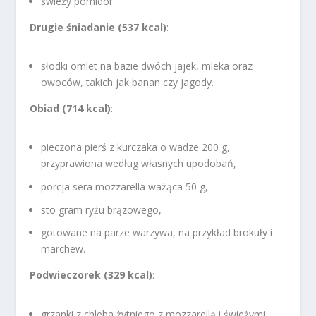
świeży pomidor.
Drugie śniadanie (537 kcal)
:
słodki omlet na bazie dwóch jajek, mleka oraz
owoców, takich jak banan czy jagody.
Obiad (714 kcal)
:
pieczona pierś z kurczaka o wadze 200 g,
przyprawiona według własnych upodobań,
porcja sera mozzarella ważąca 50 g,
sto gram ryżu brązowego,
gotowane na parze warzywa, na przykład brokuły i
marchew.
Podwieczorek (329 kcal)
:
grzanki z chleba żytniego z mozzarellą i świeżymi