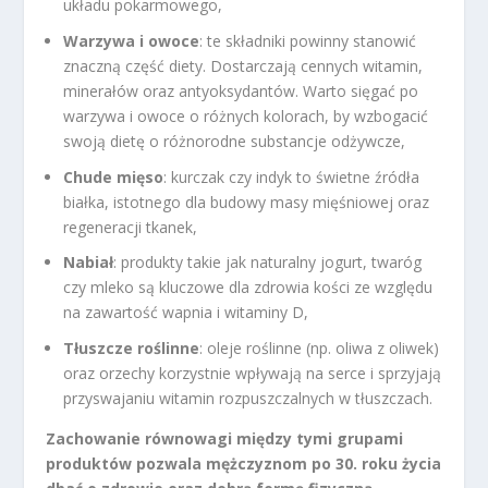
układu pokarmowego,
Warzywa i owoce
: te składniki powinny stanowić
znaczną część diety. Dostarczają cennych witamin,
minerałów oraz antyoksydantów. Warto sięgać po
warzywa i owoce o różnych kolorach, by wzbogacić
swoją dietę o różnorodne substancje odżywcze,
Chude mięso
: kurczak czy indyk to świetne źródła
białka, istotnego dla budowy masy mięśniowej oraz
regeneracji tkanek,
Nabiał
: produkty takie jak naturalny jogurt, twaróg
czy mleko są kluczowe dla zdrowia kości ze względu
na zawartość wapnia i witaminy D,
Tłuszcze roślinne
: oleje roślinne (np. oliwa z oliwek)
oraz orzechy korzystnie wpływają na serce i sprzyjają
przyswajaniu witamin rozpuszczalnych w tłuszczach.
Zachowanie równowagi między tymi grupami
produktów pozwala mężczyznom po 30. roku życia