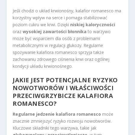
Jeśli chodzi o układ krwionośny, kalafior romanesco ma
korzystny wpływ na serce i pomaga stabilizować
poziom cukru we krwi. Dzięki
niskiej kaloryczności
oraz
wysokiej zawartości błonnika
to warzywo
może być wsparciem dla osób z problemami
metabolicznymi w regulacji glukozy. Regularne
spożywanie kalafiora romanesco sprzyja także
zachowaniu zdrowego ciśnienia krwi oraz ogólnej
kondycji układu krwionośnego.
JAKIE JEST POTENCJALNE RYZYKO
NOWOTWORÓW I WŁAŚCIWOŚCI
PRZECIWGRZYBICZE KALAFIORA
ROMANESCO?
Regularne jedzenie kalafiora romanesco
może
znacznie zmniejszyć ryzyko rozwoju nowotworów.
Kluczowe składniki tego warzywa, takie jak
glukozynolany
i
przeciwutleniacze
, w tym