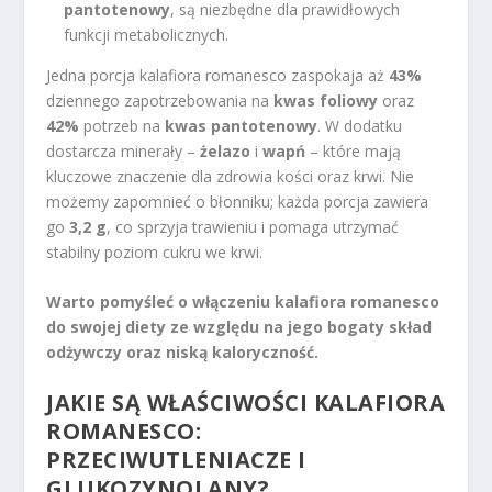
pantotenowy
, są niezbędne dla prawidłowych
funkcji metabolicznych.
Jedna porcja kalafiora romanesco zaspokaja aż
43%
dziennego zapotrzebowania na
kwas foliowy
oraz
42%
potrzeb na
kwas pantotenowy
. W dodatku
dostarcza minerały –
żelazo
i
wapń
– które mają
kluczowe znaczenie dla zdrowia kości oraz krwi. Nie
możemy zapomnieć o błonniku; każda porcja zawiera
go
3,2 g
, co sprzyja trawieniu i pomaga utrzymać
stabilny poziom cukru we krwi.
Warto pomyśleć o włączeniu kalafiora romanesco
do swojej diety ze względu na jego bogaty skład
odżywczy oraz niską kaloryczność.
JAKIE SĄ WŁAŚCIWOŚCI KALAFIORA
ROMANESCO:
PRZECIWUTLENIACZE I
GLUKOZYNOLANY?