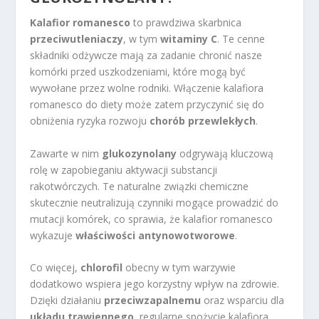
Kalafior romanesco
to prawdziwa skarbnica
przeciwutleniaczy
, w tym
witaminy C
. Te cenne
składniki odżywcze mają za zadanie chronić nasze
komórki przed uszkodzeniami, które mogą być
wywołane przez wolne rodniki. Włączenie kalafiora
romanesco do diety może zatem przyczynić się do
obniżenia ryzyka rozwoju
chorób przewlekłych
.
Zawarte w nim
glukozynolany
odgrywają kluczową
rolę w zapobieganiu aktywacji substancji
rakotwórczych. Te naturalne związki chemiczne
skutecznie neutralizują czynniki mogące prowadzić do
mutacji komórek, co sprawia, że kalafior romanesco
wykazuje
właściwości antynowotworowe
.
Co więcej,
chlorofil
obecny w tym warzywie
dodatkowo wspiera jego korzystny wpływ na zdrowie.
Dzięki działaniu
przeciwzapalnemu
oraz wsparciu dla
układu trawiennego
, regularne spożycie kalafiora