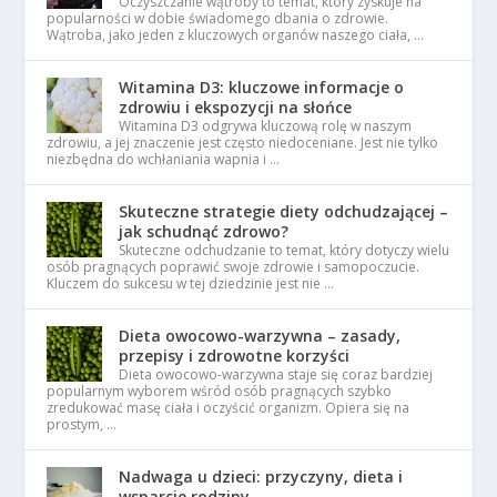
Oczyszczanie wątroby to temat, który zyskuje na
popularności w dobie świadomego dbania o zdrowie.
Wątroba, jako jeden z kluczowych organów naszego ciała, …
Witamina D3: kluczowe informacje o
zdrowiu i ekspozycji na słońce
Witamina D3 odgrywa kluczową rolę w naszym
zdrowiu, a jej znaczenie jest często niedoceniane. Jest nie tylko
niezbędna do wchłaniania wapnia i …
Skuteczne strategie diety odchudzającej –
jak schudnąć zdrowo?
Skuteczne odchudzanie to temat, który dotyczy wielu
osób pragnących poprawić swoje zdrowie i samopoczucie.
Kluczem do sukcesu w tej dziedzinie jest nie …
Dieta owocowo-warzywna – zasady,
przepisy i zdrowotne korzyści
Dieta owocowo-warzywna staje się coraz bardziej
popularnym wyborem wśród osób pragnących szybko
zredukować masę ciała i oczyścić organizm. Opiera się na
prostym, …
Nadwaga u dzieci: przyczyny, dieta i
wsparcie rodziny