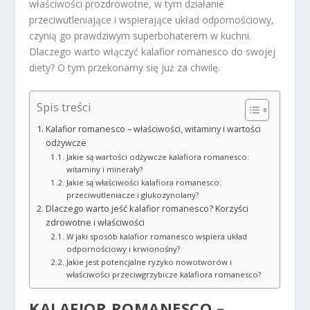
właściwości prozdrowotne, w tym działanie
przeciwutleniające i wspierające układ odpornościowy,
czynią go prawdziwym superbohaterem w kuchni.
Dlaczego warto włączyć kalafior romanesco do swojej
diety? O tym przekonamy się już za chwilę.
Spis treści
Kalafior romanesco – właściwości, witaminy i wartości
odżywcze
Jakie są wartości odżywcze kalafiora romanesco:
witaminy i minerały?
Jakie są właściwości kalafiora romanesco:
przeciwutleniacze i glukozynolany?
Dlaczego warto jeść kalafior romanesco? Korzyści
zdrowotne i właściwości
W jaki sposób kalafior romanesco wspiera układ
odpornościowy i krwionośny?
Jakie jest potencjalne ryzyko nowotworów i
właściwości przeciwgrzybicze kalafiora romanesco?
KALAFIOR ROMANESCO –