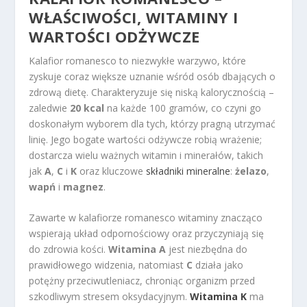
WŁAŚCIWOŚCI, WITAMINY I
WARTOŚCI ODŻYWCZE
Kalafior romanesco to niezwykłe warzywo, które
zyskuje coraz większe uznanie wśród osób dbających o
zdrową dietę. Charakteryzuje się niską kalorycznością –
zaledwie
20 kcal
na każde 100 gramów, co czyni go
doskonałym wyborem dla tych, którzy pragną utrzymać
linię. Jego bogate wartości odżywcze robią wrażenie;
dostarcza wielu ważnych witamin i minerałów, takich
jak
A
,
C
i
K
oraz kluczowe
składniki mineralne
:
żelazo
,
wapń
i
magnez
.
Zawarte w kalafiorze romanesco witaminy znacząco
wspierają układ odpornościowy oraz przyczyniają się
do zdrowia kości.
Witamina A
jest niezbędna do
prawidłowego widzenia, natomiast
C
działa jako
potężny przeciwutleniacz, chroniąc organizm przed
szkodliwym stresem oksydacyjnym.
Witamina K
ma