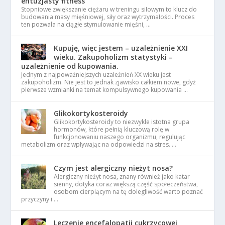
entuzjasty fitness
Stopniowe zwiększanie ciężaru w treningu siłowym to klucz do
budowania masy mięśniowej, siły oraz wytrzymałości. Proces
ten pozwala na ciągłe stymulowanie mięśni, …
Kupuję, więc jestem – uzależnienie XXI
wieku. Zakupoholizm statystyki –
uzależnienie od kupowania.
Jednym z najpoważniejszych uzależnień XX wieku jest
zakupoholizm. Nie jest to jednak zjawisko całkiem nowe, gdyż
pierwsze wzmianki na temat kompulsywnego kupowania …
Glikokortykosteroidy
Glikokortykosteroidy to niezwykle istotna grupa
hormonów, które pełnią kluczową rolę w
funkcjonowaniu naszego organizmu, regulując
metabolizm oraz wpływając na odpowiedzi na stres. …
Czym jest alergiczny nieżyt nosa?
Alergiczny nieżyt nosa, znany również jako katar
sienny, dotyka coraz większą część społeczeństwa,
osobom cierpiącym na tę dolegliwość warto poznać
przyczyny i …
Leczenie encefalopatii cukrzycowej