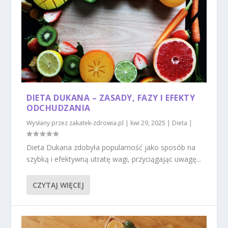
DIETA DUKANA – ZASADY, FAZY I EFEKTY
ODCHUDZANIA
Wysłany przez
zakatek-zdrowia.pl
|
kwi 29, 2025
|
Dieta
|
Dieta Dukana zdobyła popularność jako sposób na
szybką i efektywną utratę wagi, przyciągając uwagę...
CZYTAJ WIĘCEJ