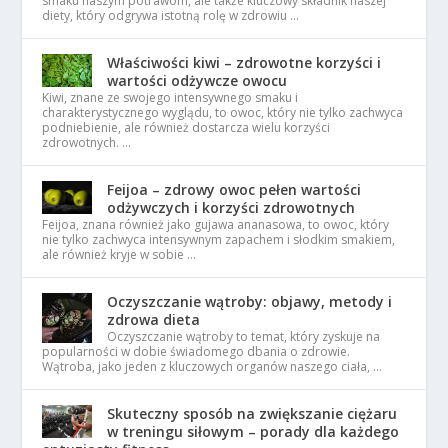
smaku naszym potrawom, ale także kluczowy składnik naszej
diety, który odgrywa istotną rolę w zdrowiu …
Właściwości kiwi – zdrowotne korzyści i
wartości odżywcze owocu
Kiwi, znane ze swojego intensywnego smaku i
charakterystycznego wyglądu, to owoc, który nie tylko zachwyca
podniebienie, ale również dostarcza wielu korzyści
zdrowotnych. …
Feijoa – zdrowy owoc pełen wartości
odżywczych i korzyści zdrowotnych
Feijoa, znana również jako gujawa ananasowa, to owoc, który
nie tylko zachwyca intensywnym zapachem i słodkim smakiem,
ale również kryje w sobie …
Oczyszczanie wątroby: objawy, metody i
zdrowa dieta
Oczyszczanie wątroby to temat, który zyskuje na
popularności w dobie świadomego dbania o zdrowie.
Wątroba, jako jeden z kluczowych organów naszego ciała, …
Skuteczny sposób na zwiększanie ciężaru
w treningu siłowym – porady dla każdego