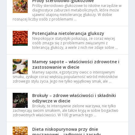
Próby steroidowo-glukozowe
Próby steroidowo-glukozowe to istotne narzędzie w
diagnostyce zaburzeń metabolicznych, które może
ujawnić utajoną nietolerancję glukozy. W dobie
rosnącej liczby osób z problemami …
Potencjalna nietolerancja glukozy
Niepokojące statystyki pokazują, że coraz więcej
osób zmaga się z problemami związanymi z
tolerancją glukozy, a wiele z nich nie zdaje sobie …
Mamey sapote – właściwości zdrowotne i
zastosowanie w diecie
Mamey sapote, egzotyczny owoc o intensywnym
smaku, zyskuje coraz większą popularność wśród miłośników
zdrowego stylu życia. Jego nie tylko wyjątkowy smak, ale …
Brokuły – zdrowe właściwości i składniki
odżywcze w diecie
Brokuły, te intensywnie zielone warzywa, nie tylko
zachwycają swoim smakiem, ale także kryją w sobie bogactwo
zdrowotnych właściwości. W 100 gramach tego …
Dieta niskopurynowa przy dnie
moczanowej – jadłospis i zasady