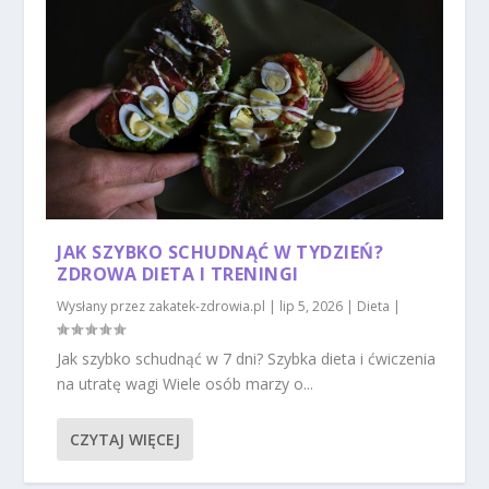
JAK SZYBKO SCHUDNĄĆ W TYDZIEŃ?
ZDROWA DIETA I TRENINGI
Wysłany przez
zakatek-zdrowia.pl
|
lip 5, 2026
|
Dieta
|
Jak szybko schudnąć w 7 dni? Szybka dieta i ćwiczenia
na utratę wagi Wiele osób marzy o...
CZYTAJ WIĘCEJ