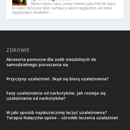
Melon Santa Claus, znany również jako Piel de Sapo,
to owoc, który nie tylko zachwyca swoim wyglądem, ale także
wyjątkowym smakiem i …
ZDROWIE
Akcesoria pomocne dla osób niezdolnych do
samodzielnego poruszania się
Przyczyny uzależnień. Skąd się biorą uzależnienia?
Fazy uzależnienia od narkotyków. Jak rozwija się
uzależnienie od narkotyków?
W jaki sposób najskuteczniej leczyć uzależnienia?
Terapia Nałęczów opinie – ośrodek leczenia uzależnień