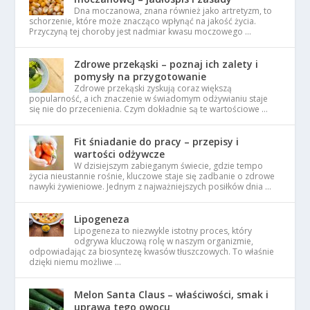
Dna moczanowa, znana również jako artretyzm, to
schorzenie, które może znacząco wpłynąć na jakość życia.
Przyczyną tej choroby jest nadmiar kwasu moczowego …
Zdrowe przekąski – poznaj ich zalety i
pomysły na przygotowanie
Zdrowe przekąski zyskują coraz większą
popularność, a ich znaczenie w świadomym odżywianiu staje
się nie do przecenienia. Czym dokładnie są te wartościowe …
Fit śniadanie do pracy – przepisy i
wartości odżywcze
W dzisiejszym zabieganym świecie, gdzie tempo
życia nieustannie rośnie, kluczowe staje się zadbanie o zdrowe
nawyki żywieniowe. Jednym z najważniejszych posiłków dnia …
Lipogeneza
Lipogeneza to niezwykle istotny proces, który
odgrywa kluczową rolę w naszym organizmie,
odpowiadając za biosyntezę kwasów tłuszczowych. To właśnie
dzięki niemu możliwe …
Melon Santa Claus – właściwości, smak i
uprawa tego owocu