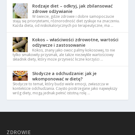
Rodzaje diet – odkryj, jak zbilansować
zdrowe odżywianie
W świecie, gdzie zdrowie i dobre samopoczucie
stają się priorytetami, różnorodność diet zyskuje na znaczeniu.
Każda dieta, od niskokalorycznych po terapeutyczne, ma …
Kokos – właściwości zdrowotne, wartości
odżywcze i zastosowanie
Kokos, znany jako owoc palmy kokosowej, to nie
tylko smakowity przysmak, ale także niezwykle wartościowy
składnik diety, który może przynieść liczne korzyści …
Słodycze a odchudzanie: jak je
wkomponować w dietę?
Słodycze to temat, który budzi wiele emocji, zwłaszcza w
kontekście odchudzania. Często postrzegane jako największy
wróg diety, mogą jednak pełnić istotną rolę …
ZDROWIE