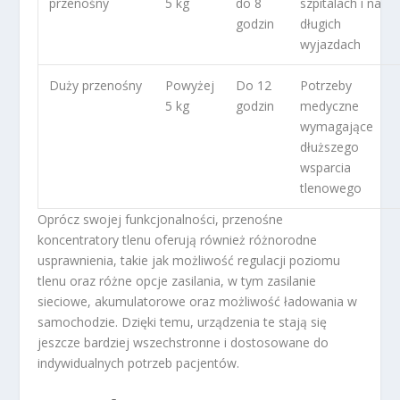
przenośny
5 kg
do 8
szpitalach i na
godzin
długich
wyjazdach
Duży przenośny
Powyżej
Do 12
Potrzeby
5 kg
godzin
medyczne
wymagające
dłuższego
wsparcia
tlenowego
Oprócz swojej funkcjonalności, przenośne
koncentratory tlenu oferują również różnorodne
usprawnienia, takie jak możliwość regulacji poziomu
tlenu oraz różne opcje zasilania, w tym zasilanie
sieciowe, akumulatorowe oraz możliwość ładowania w
samochodzie. Dzięki temu, urządzenia te stają się
jeszcze bardziej wszechstronne i dostosowane do
indywidualnych potrzeb pacjentów.