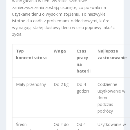
wzbogacania w tlen. Wszelkie szkodliwe
zanieczyszczenia zostają usunięte, co pozwala na
uzyskanie tlenu o wysokim stężeniu. To niezwykle
istotne dla osób z problemami oddechowymi, które
wymagają stałej dostawy tlenu w celu poprawy jakości
życia.
Typ
Waga
Czas
Najlepsze
koncentratora
pracy
zastosowanie
na
baterii
Mały przenośny
Do 2 kg
Do 4
Codzienne
godzin
użytkowanie w
domu i
podczas
podróży
Średni
Od 2 do
Od 4
Użytkowanie w