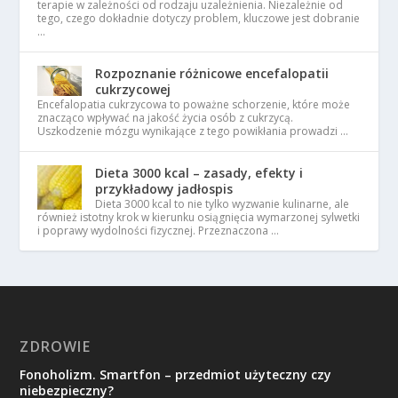
terapie w zależności od rodzaju uzależnienia. Niezależnie od
tego, czego dokładnie dotyczy problem, kluczowe jest dobranie
…
Rozpoznanie różnicowe encefalopatii
cukrzycowej
Encefalopatia cukrzycowa to poważne schorzenie, które może
znacząco wpływać na jakość życia osób z cukrzycą.
Uszkodzenie mózgu wynikające z tego powikłania prowadzi …
Dieta 3000 kcal – zasady, efekty i
przykładowy jadłospis
Dieta 3000 kcal to nie tylko wyzwanie kulinarne, ale
również istotny krok w kierunku osiągnięcia wymarzonej sylwetki
i poprawy wydolności fizycznej. Przeznaczona …
ZDROWIE
Fonoholizm. Smartfon – przedmiot użyteczny czy
niebezpieczny?