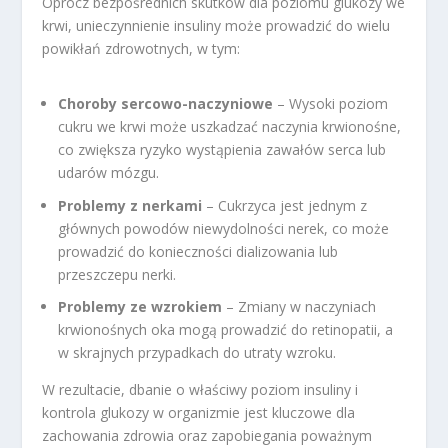
Oprócz bezpośrednich skutków dla poziomu glukozy we
krwi, unieczynnienie insuliny może prowadzić do wielu
powikłań zdrowotnych, w tym:
Choroby sercowo-naczyniowe
– Wysoki poziom
cukru we krwi może uszkadzać naczynia krwionośne,
co zwiększa ryzyko wystąpienia zawałów serca lub
udarów mózgu.
Problemy z nerkami
– Cukrzyca jest jednym z
głównych powodów niewydolności nerek, co może
prowadzić do konieczności dializowania lub
przeszczepu nerki.
Problemy ze wzrokiem
– Zmiany w naczyniach
krwionośnych oka mogą prowadzić do retinopatii, a
w skrajnych przypadkach do utraty wzroku.
W rezultacie, dbanie o właściwy poziom insuliny i
kontrola glukozy w organizmie jest kluczowe dla
zachowania zdrowia oraz zapobiegania poważnym