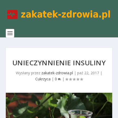
UNIECZYNNIENIE INSULINY
Wysłany przez
zakatek-zdrowia.pl
|
paź 22, 2017
|
Cukrzyca
|
0
|