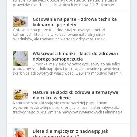
świecie, to nie tylko doskonały dodatek do sałatek, ale także
prawdziwa skarbnica zdrowotnych właściwości. Złożony w …
Gotowanie na parze – zdrowa technika
kulinarna i jej zalety
Gotowanie na parze to jedna z najzdrowszych metod
kulinarnych, która nie tylko zachowuje naturalny smak
składników, ale również ich wartości odżywcze. Dzięki …
Właściwości limonki – klucz do zdrowia i
dobrego samopoczucia
Limonka, mały zielony owoc cytrusowy, to nie tylko
popularny składnik napojów i potraw, ale również prawdziwa
skarbnica zdrowotnych właściwości. Zawiera mnóstwo witamin,
…
Naturalne słodziki: zdrowa alternatywa
dla cukru w diecie
Naturalne słodziki stają się coraz bardziej popularnym
wyborem w zdrowej diecie, oferując smaczną alternatywę dla
tradycyjnego cukru. Zmiana nawyków żywieniowych i eliminacja
…
Dieta dla mężczyzn z nadwagą: Jak
skutecznie schudnąć?