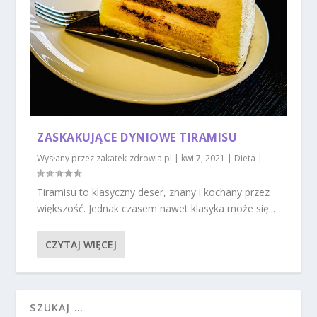
ZASKAKUJĄCE DYNIOWE TIRAMISU
Wysłany przez
zakatek-zdrowia.pl
|
kwi 7, 2021
|
Dieta
|
Tiramisu to klasyczny deser, znany i kochany przez
większość. Jednak czasem nawet klasyka może się...
CZYTAJ WIĘCEJ