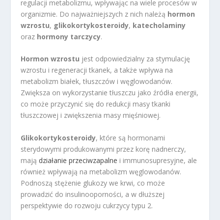
regulacji metabolizmu, wpływając na wiele procesów w
organizmie. Do najważniejszych z nich należą
hormon
wzrostu
,
glikokortykosteroidy
,
katecholaminy
oraz
hormony tarczycy
.
Hormon wzrostu
jest odpowiedzialny za stymulację
wzrostu i regeneracji tkanek, a także wpływa na
metabolizm białek, tłuszczów i węglowodanów.
Zwiększa on wykorzystanie tłuszczu jako źródła energii,
co może przyczynić się do redukcji masy tkanki
tłuszczowej i zwiększenia masy mięśniowej.
Glikokortykosteroidy
, które są hormonami
sterydowymi produkowanymi przez korę nadnerczy,
mają
działanie przeciwzapalne
i immunosupresyjne, ale
również wpływają na metabolizm węglowodanów.
Podnoszą stężenie glukozy we krwi, co może
prowadzić do insulinooporności, a w dłuższej
perspektywie do rozwoju cukrzycy typu 2.