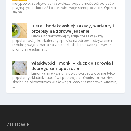
nietypowo, zdobywa coraz większą popularność wśród osób
pragnących schudnąć i poprawić swoje samopoczucie. Opiera
się na …
Dieta Chodakowskiej: zasady, warianty i
przepisy na zdrowe jedzenie
Dieta Chodakowskiej zyskuje coraz większą
popularność jako skuteczny sposób na zdrowe odżywianie i
redukcję wagi. Oparta na zasadach zbalansowanego żywienia,
promuje regularne …
Właściwości limonki – klucz do zdrowia i
dobrego samopoczucia
Limonka, mały zielony owoc cytrusowy, to nie tylko
popularny składnik napojów i potraw, ale również prawdziwa
skarbnica zdrowotnych właściwości. Zawiera mnóstwo witamin,
…
ZDROWIE