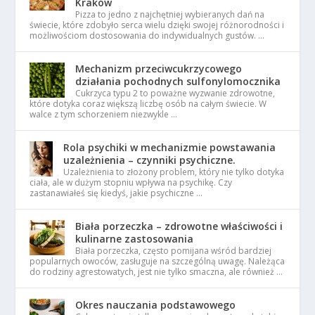
Kraków
Pizza to jedno z najchętniej wybieranych dań na
świecie, które zdobyło serca wielu dzięki swojej różnorodności i
możliwościom dostosowania do indywidualnych gustów. …
Mechanizm przeciwcukrzycowego
działania pochodnych sulfonylomocznika
Cukrzyca typu 2 to poważne wyzwanie zdrowotne,
które dotyka coraz większą liczbę osób na całym świecie. W
walce z tym schorzeniem niezwykle …
Rola psychiki w mechanizmie powstawania
uzależnienia – czynniki psychiczne.
Uzależnienia to złożony problem, który nie tylko dotyka
ciała, ale w dużym stopniu wpływa na psychikę. Czy
zastanawiałeś się kiedyś, jakie psychiczne …
Biała porzeczka – zdrowotne właściwości i
kulinarne zastosowania
Biała porzeczka, często pomijana wśród bardziej
popularnych owoców, zasługuje na szczególną uwagę. Należąca
do rodziny agrestowatych, jest nie tylko smaczna, ale również …
Okres nauczania podstawowego