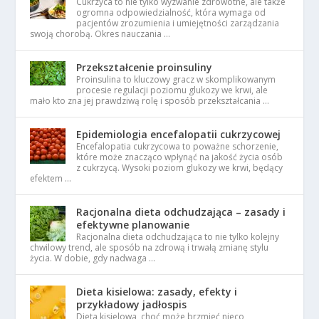
Cukrzyca to nie tylko wyzwanie zdrowotne, ale także
ogromna odpowiedzialność, która wymaga od
pacjentów zrozumienia i umiejętności zarządzania
swoją chorobą. Okres nauczania …
Przekształcenie proinsuliny
Proinsulina to kluczowy gracz w skomplikowanym
procesie regulacji poziomu glukozy we krwi, ale
mało kto zna jej prawdziwą rolę i sposób przekształcania …
Epidemiologia encefalopatii cukrzycowej
Encefalopatia cukrzycowa to poważne schorzenie,
które może znacząco wpłynąć na jakość życia osób
z cukrzycą. Wysoki poziom glukozy we krwi, będący
efektem …
Racjonalna dieta odchudzająca – zasady i
efektywne planowanie
Racjonalna dieta odchudzająca to nie tylko kolejny
chwilowy trend, ale sposób na zdrową i trwałą zmianę stylu
życia. W dobie, gdy nadwaga …
Dieta kisielowa: zasady, efekty i
przykładowy jadłospis
Dieta kisielowa, choć może brzmieć nieco