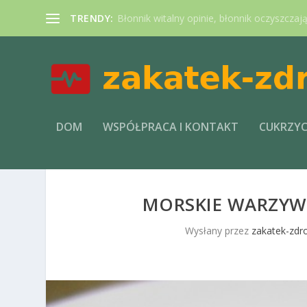
TRENDY:
Błonnik witalny opinie, błonnik oczyszczaj
DOM
WSPÓŁPRACA I KONTAKT
CUKRZY
MORSKIE WARZYWA
Wysłany przez
zakatek-zdro