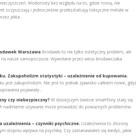
anieczyszczeń. Wodorosty bez względu na to, gdzie rosną, nie
et oczyszczają i jednocześnie przekształcają toksyczne metale w
zez jelita.
brodawek Warszawa
Brodawki to nie tylko estetyczny problem, ale
ć na nasze samopoczucie. Wywołane przez wirus brodawczaka
eku. Zakupoholizm statystyki – uzależnienie od kupowania.
u jest zakupoholizm. Nie jest to jednak zjawisko całkiem nowe, gdy
powania pojawiały...
zny czy niebezpieczny?
W dzisiejszym świecie smartfony stały się
ich nadmierne używanie może prowadzić do poważnych problemów.
uzależnienia – czynniki psychiczne.
Uzależnienia to złożony
żym stopniu wpływa na psychikę. Czy zastanawiałeś się kiedyś, jakie