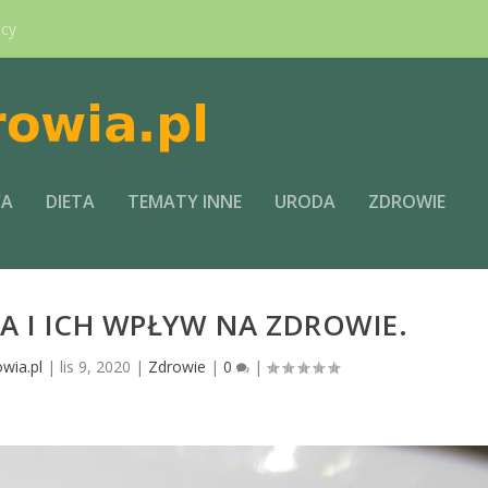
ący
CA
DIETA
TEMATY INNE
URODA
ZDROWIE
 I ICH WPŁYW NA ZDROWIE.
wia.pl
|
lis 9, 2020
|
Zdrowie
|
0
|