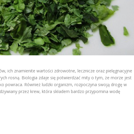
ków, ich znamienite wartości zdrowotne, lecznicze oraz pielęgnacyjne
h rosną. Biologia zdaje się potwierdzać mity o tym, że morze jest
tko powraca. Również ludzki organizm, rozpoczyna swoją drogę w
 odżywiany przez krew, która składem bardzo przypomina wodę