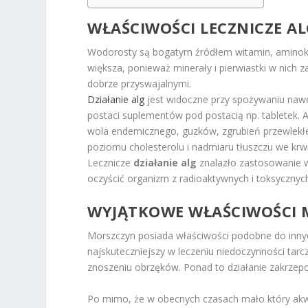
WŁAŚCIWOŚCI LECZNICZE A
Wodorosty są bogatym źródłem witamin, aminokw
większa, ponieważ minerały i pierwiastki w nich 
dobrze przyswajalnymi.
Działanie alg
jest widoczne przy spożywaniu nawe
postaci suplementów pod postacią np. tabletek. A
wola endemicznego, guzków, zgrubień przewlekłe
poziomu cholesterolu i nadmiaru tłuszczu we krwi
Lecznicze
działanie alg
znalazło zastosowanie w
oczyścić organizm z radioaktywnych i toksycznych
WYJĄTKOWE WŁAŚCIWOŚCI
Morszczyn posiada właściwości podobne do inny
najskuteczniejszy w leczeniu niedoczynności tarcz
znoszeniu obrzęków. Ponad to działanie zakrzepo
Po mimo, że w obecnych czasach mało który akw