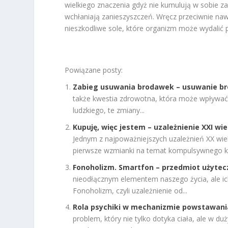
wielkiego znaczenia gdyż nie kumulują w sobie z
wchłaniają zanieszyszczeń. Wręcz przeciwnie naw
nieszkodliwe sole, które organizm może wydalić pr
Powiązane posty:
Zabieg usuwania brodawek – usuwanie 
także kwestia zdrowotna, która może wpływa
ludzkiego, te zmiany...
Kupuję, więc jestem – uzależnienie XXI wi
Jednym z najpoważniejszych uzależnień XX wiek
pierwsze wzmianki na temat kompulsywnego ku
Fonoholizm. Smartfon – przedmiot użytec
nieodłącznym elementem naszego życia, ale 
Fonoholizm, czyli uzależnienie od...
Rola psychiki w mechanizmie powstawania 
problem, który nie tylko dotyka ciała, ale w du