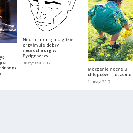
Neurochirurgia – gdzie
przyjmuje dobry
neurochirurg w
Bydgoszczy
zyć
pia
30 stycznia 2017
 ośrodek
Moczenie nocne u
ń
chłopców – leczenie
11 maja 2017