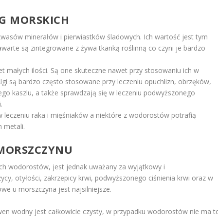
LG MORSKICH
asów minerałów i pierwiastków śladowych. Ich wartość jest tym
zawarte są zintegrowane z żywa tkanką roślinną co czyni je bardzo
t małych ilości. Są one skuteczne nawet przy stosowaniu ich w
lgi są bardzo często stosowane przy leczeniu opuchlizn, obrzęków,
go kaszlu, a także sprawdzają się w leczeniu podwyższonego
.
 leczeniu raka i mięśniaków a niektóre z wodorostów potrafią
 metali.
 MORSZCZYNU
ch wodorostów, jest jednak uważany za wyjątkowy i
ycy, otyłości, zakrzepicy krwi, podwyższonego ciśnienia krwi oraz w
we u morszczyna jest najsilniejsze.
en wodny jest całkowicie czysty, w przypadku wodorostów nie ma t