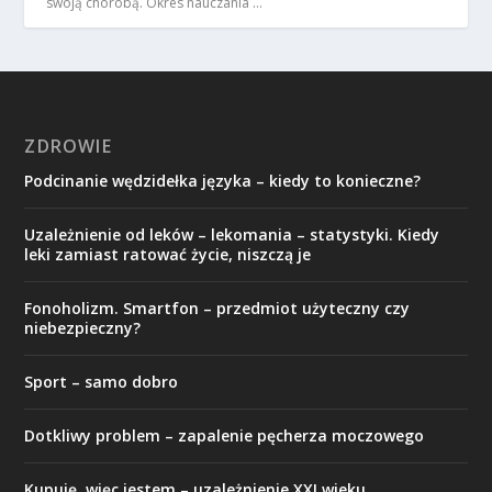
swoją chorobą. Okres nauczania …
ZDROWIE
Podcinanie wędzidełka języka – kiedy to konieczne?
Uzależnienie od leków – lekomania – statystyki. Kiedy
leki zamiast ratować życie, niszczą je
Fonoholizm. Smartfon – przedmiot użyteczny czy
niebezpieczny?
Sport – samo dobro
Dotkliwy problem – zapalenie pęcherza moczowego
Kupuję, więc jestem – uzależnienie XXI wieku.