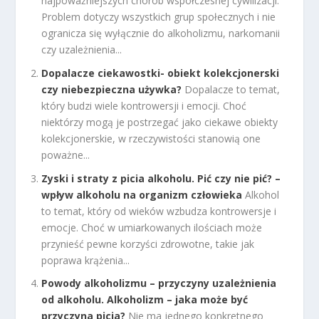
najpoważniejszych chorób współczesnej cywilizacji.
Problem dotyczy wszystkich grup społecznych i nie
ogranicza się wyłącznie do alkoholizmu, narkomanii
czy uzależnienia...
Dopalacze ciekawostki- obiekt kolekcjonerski
czy niebezpieczna używka?
Dopalacze to temat,
który budzi wiele kontrowersji i emocji. Choć
niektórzy mogą je postrzegać jako ciekawe obiekty
kolekcjonerskie, w rzeczywistości stanowią one
poważne...
Zyski i straty z picia alkoholu. Pić czy nie pić? –
wpływ alkoholu na organizm człowieka
Alkohol
to temat, który od wieków wzbudza kontrowersje i
emocje. Choć w umiarkowanych ilościach może
przynieść pewne korzyści zdrowotne, takie jak
poprawa krążenia...
Powody alkoholizmu – przyczyny uzależnienia
od alkoholu. Alkoholizm – jaka może być
przyczyna picia?
Nie ma jednego konkretnego