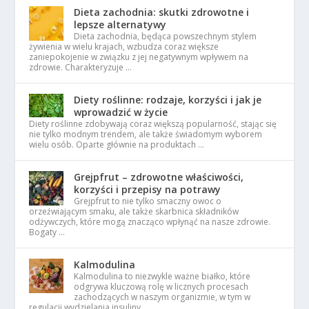
Dieta zachodnia: skutki zdrowotne i
lepsze alternatywy
Dieta zachodnia, będąca powszechnym stylem
żywienia w wielu krajach, wzbudza coraz większe
zaniepokojenie w związku z jej negatywnym wpływem na
zdrowie. Charakteryzuje …
Diety roślinne: rodzaje, korzyści i jak je
wprowadzić w życie
Diety roślinne zdobywają coraz większą popularność, stając się
nie tylko modnym trendem, ale także świadomym wyborem
wielu osób. Oparte głównie na produktach …
Grejpfrut – zdrowotne właściwości,
korzyści i przepisy na potrawy
Grejpfrut to nie tylko smaczny owoc o
orzeźwiającym smaku, ale także skarbnica składników
odżywczych, które mogą znacząco wpłynąć na nasze zdrowie.
Bogaty …
Kalmodulina
Kalmodulina to niezwykle ważne białko, które
odgrywa kluczową rolę w licznych procesach
zachodzących w naszym organizmie, w tym w
regulacji wydzielania insuliny. …