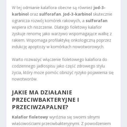
W tej odmianie kalafiora obecne są również
jod-3-
karbinol
oraz
sulforafan
.
Jod-3-karbinol
skutecznie
ogranicza rozwój komórek rakowych, a
sulforafan
wspiera ich niszczenie. Dlatego fioletowy kalafior
zyskuje renomę jako warzywo wspomagające walkę z
rakiem. Wspomaga profilaktykę onkologiczną poprzez
indukcję apoptozy w komórkach nowotworowych.
Warto rozważyć włączenie fioletowego kalafiora do
codziennego jadłospisu jako część zdrowego stylu
życia, który może pomóc obniżyć ryzyko pojawienia się
nowotworów.
JAKIE MA DZIAŁANIE
PRZECIWBAKTERYJNE I
PRZECIWZAPALNE?
Kalafior fioletowy
wyróżnia się swoimi silnymi
właściwościami przeciwbakteryjnymi. Z powodzeniem