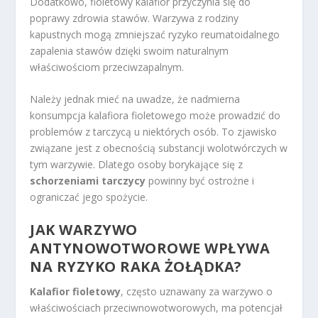
Dodatkowo, fioletowy kalafior przyczynia się do
poprawy zdrowia stawów. Warzywa z rodziny
kapustnych mogą zmniejszać ryzyko reumatoidalnego
zapalenia stawów dzięki swoim naturalnym
właściwościom przeciwzapalnym.
Należy jednak mieć na uwadze, że nadmierna
konsumpcja kalafiora fioletowego może prowadzić do
problemów z tarczycą u niektórych osób. To zjawisko
związane jest z obecnością substancji wolotwórczych w
tym warzywie. Dlatego osoby borykające się z
schorzeniami tarczycy
powinny być ostrożne i
ograniczać jego spożycie.
JAK WARZYWO
ANTYNOWOTWOROWE WPŁYWA
NA RYZYKO RAKA ŻOŁĄDKA?
Kalafior fioletowy
, często uznawany za warzywo o
właściwościach przeciwnowotworowych, ma potencjał