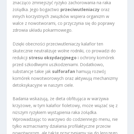
znacząco zmniejszyć ryzyko zachorowania na raka
żołądka. Jego bogactwo
przeciwutleniaczy
oraz
innych korzystnych związków wspiera organizm w
walce z nowotworami, co przyczynia się do poprawy
zdrowia układu pokarmowego.
Dzięki obecności przeciwutleniaczy kalafior ten
skutecznie neutralizuje wolne rodniki, co prowadzi do
redukcji
stresu oksydacyjnego
i ochrony komórek
przed szkodliwymi uszkodzeniami. Dodatkowo,
substancje takie jak
sulforafan
hamują rozwój
komórek nowotworowych oraz aktywują mechanizmy
detoksykacyjne w naszym ciele.
Badania wskazują, że dieta obfitująca w warzywa
krzyżowe, w tym kalafior fioletowy, może wiązać się z
niższym ryzykiem wystąpienia raka żołądka.
Wprowadzając to warzywo do codziennego menu, nie
tylko wzmacniamy działania profilaktyczne przeciw
nowotworom, ale także przyczyniamy się do lepszego