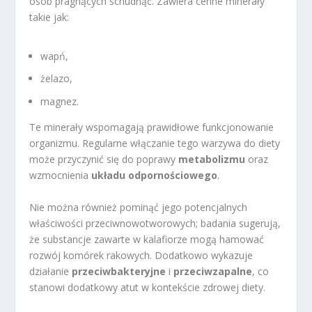
osób pragnących schudnąć. Zawiera cenne minerały
takie jak:
wapń,
żelazo,
magnez.
Te minerały wspomagają prawidłowe funkcjonowanie
organizmu. Regularne włączanie tego warzywa do diety
może przyczynić się do poprawy
metabolizmu
oraz
wzmocnienia
układu odpornościowego
.
Nie można również pominąć jego potencjalnych
właściwości przeciwnowotworowych; badania sugerują,
że substancje zawarte w kalafiorze mogą hamować
rozwój komórek rakowych. Dodatkowo wykazuje
działanie
przeciwbakteryjne
i
przeciwzapalne
, co
stanowi dodatkowy atut w kontekście zdrowej diety.