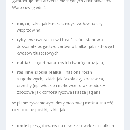
gwarantuje dostarczenie niezbędnych aminokwasów.
Warto uwzględnić:
mięso
, takie jak kurczak, indyk, wołowina czy
wieprzowina,
ryby
, zwłaszcza dorsz i łosoś, które stanowią
doskonałe bogactwo zarówno białka, jak i zdrowych
kwasów tłuszczowych,
nabiał
– jogurt naturalny lub twaróg oraz jaja,
roślinne źródła białka
– nasiona roślin
strączkowych, takich jak fasola czy soczewica,
orzechy (np. włoskie i nerkowce) oraz produkty
zbożowe jak komosa ryżowa i kasza jaglana.
W planie żywieniowym diety białkowej można znaleźć
różnorodne posiłki, takie jak:
omlet
przygotowany na oliwie z oliwek z dodatkiem