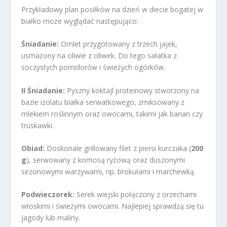
Przykładowy plan posiłków na dzień w diecie bogatej w
białko może wyglądać następująco:
Śniadanie:
Omlet przygotowany z trzech jajek,
usmażony na oliwie z oliwek. Do tego sałatka z
soczystych pomidorów i świeżych ogórków.
II Śniadanie:
Pyszny koktajl proteinowy stworzony na
bazie izolatu białka serwatkowego, zmiksowany z
mlekiem roślinnym oraz owocami, takimi jak banan czy
truskawki.
Obiad:
Doskonale grillowany filet z piersi kurczaka (
200
g
), serwowany z komosą ryżową oraz duszonymi
sezonowymi warzywami, np. brokułami i marchewką.
Podwieczorek:
Serek wiejski połączony z orzechami
włoskimi i świeżymi owocami. Najlepiej sprawdzą się tu
jagody lub maliny.