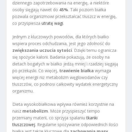
dziennego zapotrzebowania na energię, a niektóre
osoby sięgają nawet do
45%
. Taki poziom białka
pozwala organizmowi przekształcać tłuszcz w energię,
co przyspiesza
utratę wagi
.
Jednym z kluczowych powodów, dla których białko
wspiera proces odchudzania, jest jego zdolność do
zwiększania uczucia sytości
. Dzięki temu ogranicza
się spożycie kalorii. Badania pokazują, że osoby na
dietach bogatych w białko jedzą mniej i rzadziej sięgają
po przekąski. Co więcej,
trawienie białka
wymaga
więcej energii niż metabolizm węglowodanów czy
tłuszczów, co podnosi całkowity wydatek energetyczny
organizmu.
Dieta wysokobiałkowa wpływa również korzystnie na
nasz
metabolizm
. Może przyspieszyć tempo
przemiany materii, co sprzyja spalaniu
tkanki
tłuszczowej
. Regularne spożywanie odpowiednich ilości
białka jest także kluczowe dla
zachowania masy