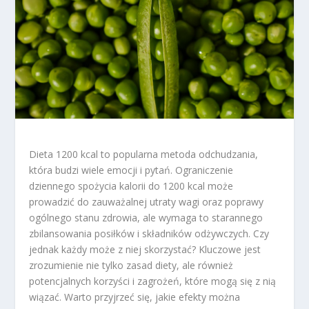
Dieta 1200 kcal to popularna metoda odchudzania,
która budzi wiele emocji i pytań. Ograniczenie
dziennego spożycia kalorii do 1200 kcal może
prowadzić do zauważalnej utraty wagi oraz poprawy
ogólnego stanu zdrowia, ale wymaga to starannego
zbilansowania posiłków i składników odżywczych. Czy
jednak każdy może z niej skorzystać? Kluczowe jest
zrozumienie nie tylko zasad diety, ale również
potencjalnych korzyści i zagrożeń, które mogą się z nią
wiązać. Warto przyjrzeć się, jakie efekty można