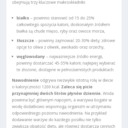
obejmują trzy kluczowe makroskładniki:
białko
– powinno stanowić od 15 do 25%
całkowitego spożycia kalorii, doskonałym źródłem
białka są chude mięso, ryby oraz owoce morza,
tłuszcze
– powinny zajmować 20-30% diety; zdrowe
opcje to oliwa z oliwek, awokado oraz orzechy,
węglowodany
– najważniejsze źródło energii,
powinny dostarczać 45-55% kalorii; najlepiej wybierać
te złożone, dostępne w pełnoziarnistych produktach.
Nawodnienie
odgrywa niezwykle istotną rolę w diecie
o kaloryczności 1200 kcal.
Zaleca się picie
przynajmniej dwóch litrów płynów dziennie.
Woda
powinna być głównym napojem, a warzywa bogate w
wodę dodatkowo wspomogą organizm w utrzymaniu
odpowiedniego poziomu nawodnienia. Na przykład
dodawanie warzyw do każdego posiłku nie tylko
zwiększa objętość diety, ale również dostarcza cennych