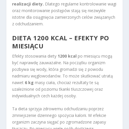
realizacji diety.
Dlatego regularne kontrolowanie wagi
oraz monitorowanie postępów stają się niezwykle
istotne dla osiągnięcia zamierzonych celów związanych
z odchudzaniem.
DIETA 1200 KCAL – EFEKTY PO
MIESIĄCU
Efekty stosowania diety
1200 kcal
po miesiącu mogą
być naprawdę zauważalne. Na początku organizm
pozbywa się wody, która gromadzi się z powodu
nadmiaru węglowodanów. To może skutkować utratą
nawet
6 kg
masy ciała, chociaż rezultaty te są
uzależnione od poziomu tkanki tłuszczowej oraz
indywidualnych cech każdej osoby.
Ta dieta sprzyja zdrowemu odchudzaniu poprzez
zmniejszenie dziennego spożycia kalorii. W efekcie
organizm zaczyna sięgać po zgromadzone zapasy
tłuszczu. Po miesiącu wiele osób dostrzega: