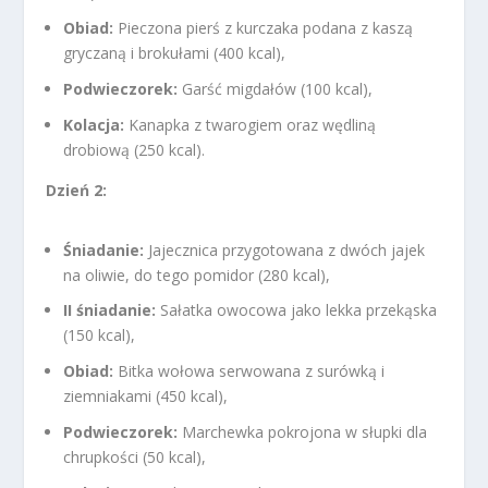
Obiad:
Pieczona pierś z kurczaka podana z kaszą
gryczaną i brokułami (400 kcal),
Podwieczorek:
Garść migdałów (100 kcal),
Kolacja:
Kanapka z twarogiem oraz wędliną
drobiową (250 kcal).
Dzień 2:
Śniadanie:
Jajecznica przygotowana z dwóch jajek
na oliwie, do tego pomidor (280 kcal),
II śniadanie:
Sałatka owocowa jako lekka przekąska
(150 kcal),
Obiad:
Bitka wołowa serwowana z surówką i
ziemniakami (450 kcal),
Podwieczorek:
Marchewka pokrojona w słupki dla
chrupkości (50 kcal),