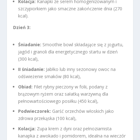
Kolacja:
Kanapki ze serem homogenizowanym i
szczypiorkiem jako smaczne zakończenie dnia (270
kcal).
Dzień 3:
Śniadanie:
Smoothie bowl składające się z jogurtu,
jagód i granoli dla energetycznego startu w dzień
(300 kcal),
II śniadanie:
Jabłko lub inny sezonowy owoc na
odświeżenie smaków (80 kcal),
Obiad:
Filet rybny pieczony w folii, podany z
brązowym ryżem oraz sałatką warzywną dla
pełnowartościowego posiłku (450 kcal),
Podwieczorek:
Garść orzechów włoskich jako
zdrowa przekąska (100 kcal),
Kolacja:
Zupa krem z dyni oraz pełnoziarnista
kanapka z awokado i pomidorem, idealna na wieczór