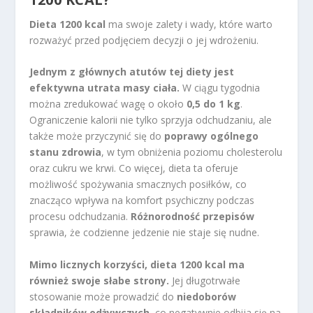
Dieta 1200 kcal
ma swoje zalety i wady, które warto
rozważyć przed podjęciem decyzji o jej wdrożeniu.
Jednym z głównych atutów tej diety jest
efektywna utrata masy ciała.
W ciągu tygodnia
można zredukować wagę o około
0,5 do 1 kg
.
Ograniczenie kalorii nie tylko sprzyja odchudzaniu, ale
także może przyczynić się do
poprawy ogólnego
stanu zdrowia
, w tym obniżenia poziomu cholesterolu
oraz cukru we krwi. Co więcej, dieta ta oferuje
możliwość spożywania smacznych posiłków, co
znacząco wpływa na komfort psychiczny podczas
procesu odchudzania.
Różnorodność przepisów
sprawia, że codzienne jedzenie nie staje się nudne.
Mimo licznych korzyści, dieta 1200 kcal ma
również swoje słabe strony.
Jej długotrwałe
stosowanie może prowadzić do
niedoborów
składników odżywczych
, co negatywnie odbija się na