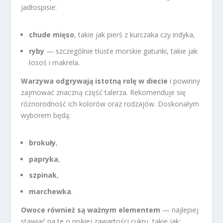
jadłospisie:
chude mięso
, takie jak pierś z kurczaka czy indyka,
ryby
— szczególnie tłuste morskie gatunki, takie jak
łosoś i makrela.
Warzywa odgrywają istotną rolę w diecie
i powinny
zajmować znaczną część talerza. Rekomenduje się
różnorodność ich kolorów oraz rodzajów. Doskonałym
wyborem będą:
brokuły
,
papryka
,
szpinak
,
marchewka
.
Owoce również są ważnym elementem
— najlepiej
stawiać na te o niskiej zawartości cukru, takie jak: