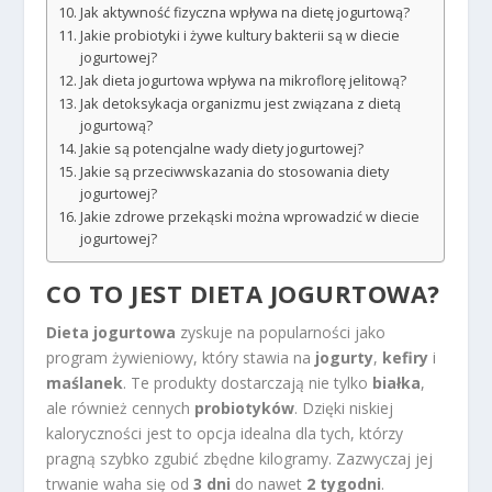
Jak aktywność fizyczna wpływa na dietę jogurtową?
Jakie probiotyki i żywe kultury bakterii są w diecie
jogurtowej?
Jak dieta jogurtowa wpływa na mikroflorę jelitową?
Jak detoksykacja organizmu jest związana z dietą
jogurtową?
Jakie są potencjalne wady diety jogurtowej?
Jakie są przeciwwskazania do stosowania diety
jogurtowej?
Jakie zdrowe przekąski można wprowadzić w diecie
jogurtowej?
CO TO JEST DIETA JOGURTOWA?
Dieta jogurtowa
zyskuje na popularności jako
program żywieniowy, który stawia na
jogurty
,
kefiry
i
maślanek
. Te produkty dostarczają nie tylko
białka
,
ale również cennych
probiotyków
. Dzięki niskiej
kaloryczności jest to opcja idealna dla tych, którzy
pragną szybko zgubić zbędne kilogramy. Zazwyczaj jej
trwanie waha się od
3 dni
do nawet
2 tygodni
.