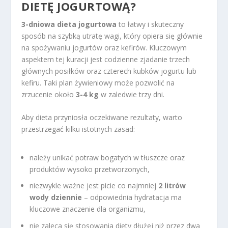
DIETĘ JOGURTOWĄ?
3-dniowa dieta jogurtowa
to łatwy i skuteczny
sposób na szybką utratę wagi, który opiera się głównie
na spożywaniu jogurtów oraz kefirów. Kluczowym
aspektem tej kuracji jest codzienne zjadanie trzech
głównych posiłków oraz czterech kubków jogurtu lub
kefiru. Taki plan żywieniowy może pozwolić na
zrzucenie około
3-4 kg
w zaledwie trzy dni.
Aby dieta przyniosła oczekiwane rezultaty, warto
przestrzegać kilku istotnych zasad:
należy unikać potraw bogatych w tłuszcze oraz
produktów wysoko przetworzonych,
niezwykle ważne jest picie co najmniej
2 litrów
wody dziennie
– odpowiednia hydratacja ma
kluczowe znaczenie dla organizmu,
nie zaleca się stosowania diety dłużej niż przez dwa