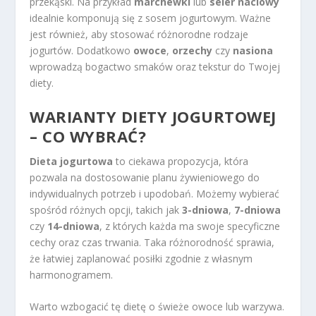
przekąski. Na przykład
marchewki
lub
seler naciowy
idealnie komponują się z sosem jogurtowym. Ważne
jest również, aby stosować różnorodne rodzaje
jogurtów. Dodatkowo
owoce
,
orzechy
czy
nasiona
wprowadzą bogactwo smaków oraz tekstur do Twojej
diety.
WARIANTY DIETY JOGURTOWEJ
– CO WYBRAĆ?
Dieta jogurtowa
to ciekawa propozycja, która
pozwala na dostosowanie planu żywieniowego do
indywidualnych potrzeb i upodobań. Możemy wybierać
spośród różnych opcji, takich jak
3-dniowa
,
7-dniowa
czy
14-dniowa
, z których każda ma swoje specyficzne
cechy oraz czas trwania. Taka różnorodność sprawia,
że łatwiej zaplanować posiłki zgodnie z własnym
harmonogramem.
Warto wzbogacić tę dietę o świeże owoce lub warzywa.