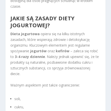
dostępną dla osób pragnących schudnąć w krótkim
czasie.
JAKIE SĄ
ZASADY DIETY
JOGURTOWEJ?
Dieta jogurtowa
opiera się na kilku istotnych
zasadach, które wspierają zdrowie i detoksykację
organizmu. Kluczowym elementem jest regularne
spożywanie
jogurtów
oraz
kefirów
– zaleca się robić
to
3-4 razy dziennie
. Należy jednak upewnić się, że te
produkty są naturalne, pozbawione dodatku cukru i
sztucznych substancji, co sprzyja zrównoważonej
diecie.
Ważnym aspektem jest także ograniczenie:
soli,
cukru,