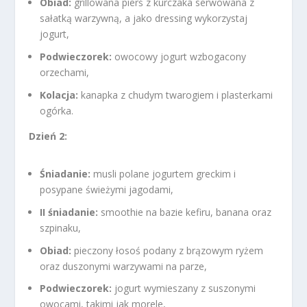
Obiad:
grillowana pierś z kurczaka serwowana z
sałatką warzywną, a jako dressing wykorzystaj
jogurt,
Podwieczorek:
owocowy jogurt wzbogacony
orzechami,
Kolacja:
kanapka z chudym twarogiem i plasterkami
ogórka.
Dzień 2:
Śniadanie:
musli polane jogurtem greckim i
posypane świeżymi jagodami,
II śniadanie:
smoothie na bazie kefiru, banana oraz
szpinaku,
Obiad:
pieczony łosoś podany z brązowym ryżem
oraz duszonymi warzywami na parze,
Podwieczorek:
jogurt wymieszany z suszonymi
owocami, takimi jak morele,