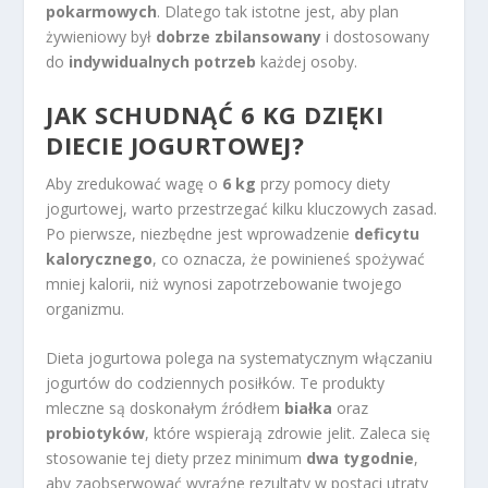
pokarmowych
. Dlatego tak istotne jest, aby plan
żywieniowy był
dobrze zbilansowany
i dostosowany
do
indywidualnych potrzeb
każdej osoby.
JAK SCHUDNĄĆ 6 KG DZIĘKI
DIECIE JOGURTOWEJ?
Aby zredukować wagę o
6 kg
przy pomocy diety
jogurtowej, warto przestrzegać kilku kluczowych zasad.
Po pierwsze, niezbędne jest wprowadzenie
deficytu
kalorycznego
, co oznacza, że powinieneś spożywać
mniej kalorii, niż wynosi zapotrzebowanie twojego
organizmu.
Dieta jogurtowa polega na systematycznym włączaniu
jogurtów do codziennych posiłków. Te produkty
mleczne są doskonałym źródłem
białka
oraz
probiotyków
, które wspierają zdrowie jelit. Zaleca się
stosowanie tej diety przez minimum
dwa tygodnie
,
aby zaobserwować wyraźne rezultaty w postaci utraty