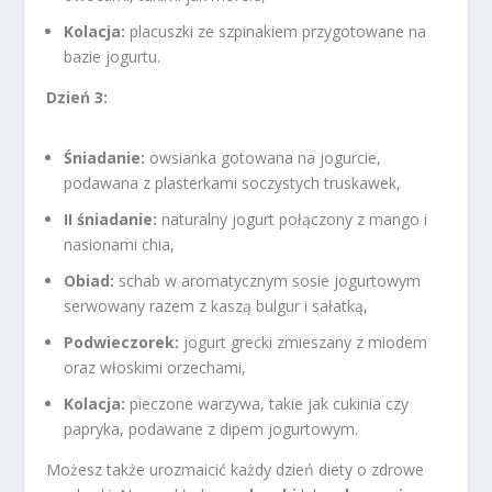
Kolacja:
placuszki ze szpinakiem przygotowane na
bazie jogurtu.
Dzień 3:
Śniadanie:
owsianka gotowana na jogurcie,
podawana z plasterkami soczystych truskawek,
II śniadanie:
naturalny jogurt połączony z mango i
nasionami chia,
Obiad:
schab w aromatycznym sosie jogurtowym
serwowany razem z kaszą bulgur i sałatką,
Podwieczorek:
jogurt grecki zmieszany z miodem
oraz włoskimi orzechami,
Kolacja:
pieczone warzywa, takie jak cukinia czy
papryka, podawane z dipem jogurtowym.
Możesz także urozmaicić każdy dzień diety o zdrowe