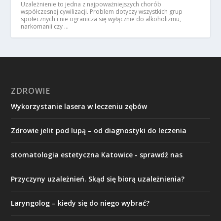
Uzależnienie to jedna z najpoważniejszych chorób
współczesnej cywilizacji. Problem dotyczy wszystkich grup
społecznych i nie ogranicza się wyłącznie do alkoholizmu,
narkomanii czy …
ZDROWIE
Wykorzystanie lasera w leczeniu zębów
Zdrowie jelit pod lupą – od diagnostyki do leczenia
stomatologia estetyczna Katowice - sprawdź nas
Przyczyny uzależnień. Skąd się biorą uzależnienia?
Laryngolog – kiedy się do niego wybrać?