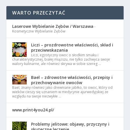
WARTO PRZECZYTAĆ
Laserowe Wybielanie Zębów / Warszawa
-
Kosmetyczne Wybielanie Zębów
Liczi – prozdrowotne właściwości, skład i
przeciwwskazania
Liczi, egzotyczny owoc o słodkim smaku i
charakterystycznej, białej miąższu, nie tylko zachwyca swoje
walory kulinarne, ale również skrywa w sobie szereg …
Bael – zdrowotne właściwości, przepisy i
przechowywanie owoców
Bael, znany również jako drewniane jabłko, to owoc, który od
wieków cieszy się uznaniem w medycynie ajurwedyjskiej ze
względu na swoje niezwykłe …
www.print4you24.pl/
Problemy jelitowe: objawy, przyczyny i
skuteczne leczenie