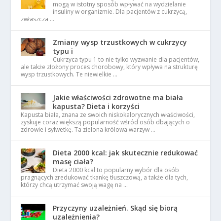
mogą w istotny sposób wpływać na wydzielanie
insuliny w organizmie. Dla pacjentów z cukrzycą,
zwłaszcza …
Zmiany wysp trzustkowych w cukrzycy
typu i
Cukrzyca typu 1 to nie tylko wyzwanie dla pacjentów,
ale także złożony proces chorobowy, który wpływa na strukturę
wysp trzustkowych. Te niewielkie …
Jakie właściwości zdrowotne ma biała
kapusta? Dieta i korzyści
Kapusta biała, znana ze swoich niskokalorycznych właściwości,
zyskuje coraz większą popularność wśród osób dbających o
zdrowie i sylwetkę. Ta zielona królowa warzyw …
Dieta 2000 kcal: jak skutecznie redukować
masę ciała?
Dieta 2000 kcal to popularny wybór dla osób
pragnących zredukować tkankę tłuszczową, a także dla tych,
którzy chcą utrzymać swoją wagę na …
Przyczyny uzależnień. Skąd się biorą
uzależnienia?