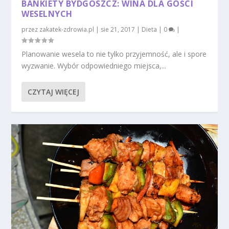
BANKIETY BYDGOSZCZ: WINA DLA GOŚCI
WESELNYCH
przez
zakatek-zdrowia.pl
|
sie 21, 2017
|
Dieta
|
0
|
Planowanie wesela to nie tylko przyjemność, ale i spore
wyzwanie. Wybór odpowiedniego miejsca,...
CZYTAJ WIĘCEJ