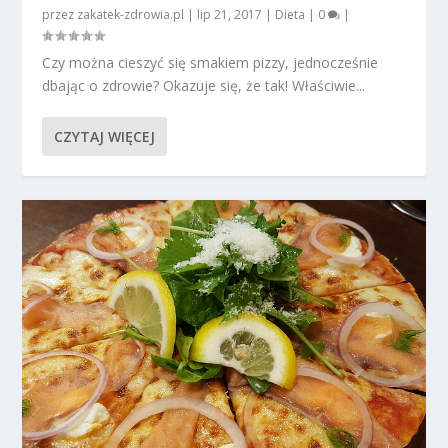
przez
zakatek-zdrowia.pl
|
lip 21, 2017
|
Dieta
|
0
|
Czy można cieszyć się smakiem pizzy, jednocześnie
dbając o zdrowie? Okazuje się, że tak! Właściwie...
CZYTAJ WIĘCEJ