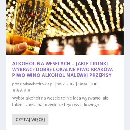
ALKOHOL NA WESELACH – JAKIE TRUNKI
WYBRAĆ? DOBRE LOKALNE PIWO KRAKÓW.
PIWO WINO ALKOHOL NALEWKI PRZEPISY
przez
zakatek-zdrowia.pl
|
sie 2, 2017
|
Dieta
|
0
|
Wybór alkoholi na wesele to nie lada wyzwanie, ale
także szansa na uczynienie tego wyjątkowego...
CZYTAJ WIĘCEJ