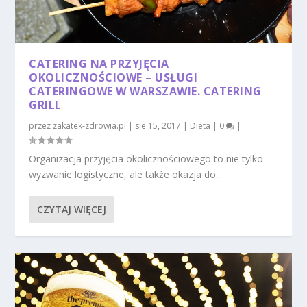
CATERING NA PRZYJĘCIA
OKOLICZNOŚCIOWE – USŁUGI
CATERINGOWE W WARSZAWIE. CATERING
GRILL
przez
zakatek-zdrowia.pl
|
sie 15, 2017
|
Dieta
|
0
|
Organizacja przyjęcia okolicznościowego to nie tylko
wyzwanie logistyczne, ale także okazja do...
CZYTAJ WIĘCEJ