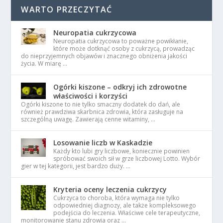
WARTO PRZECZYTAĆ
Neuropatia cukrzycowa
Neuropatia cukrzycowa to poważne powikłanie,
które może dotknąć osoby z cukrzycą, prowadząc
do nieprzyjemnych objawów i znacznego obniżenia jakości
życia. W miarę …
Ogórki kiszone – odkryj ich zdrowotne
właściwości i korzyści
Ogórki kiszone to nie tylko smaczny dodatek do dań, ale
również prawdziwa skarbnica zdrowia, która zasługuje na
szczególną uwagę. Zawierają cenne witaminy, …
Losowanie liczb w Kaskadzie
Każdy kto lubi gry liczbowe, koniecznie powinien
spróbować swoich sił w grze liczbowej Lotto. Wybór
gier w tej kategorii, jest bardzo duży. …
Kryteria oceny leczenia cukrzycy
Cukrzyca to choroba, która wymaga nie tylko
odpowiedniej diagnozy, ale także kompleksowego
podejścia do leczenia. Właściwe cele terapeutyczne,
monitorowanie stanu zdrowia oraz …