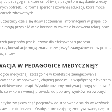
tą lub pedagogiem, które umożliwiają pacjentom uzyskanie wiedzy
nych potrzeb. To forma spersonalizowanej edukacji, która może
potrzeb zdrowotnych.
uczestnicy dzielą się doświadczeniami i informacjami w grupie, co
e mogą przynieść wiele korzyści w zakresie budowania relacji oraz
zeb pacjentów jest kluczowe dla efektywności procesu
 czy konsultacje mogą znacznie zwiększyć zaangażowanie w proces
pacjentów.
WACJA W PEDAGOGICE MEDYCZNEJ?
ogice medycznej, szczególnie w kontekście zaangażowania
dpowiednio zmotywowani, chętniej podejmują współpracę z lekarzami
na efektywność terapii. Wysokie poziomy motywacji mogą skutkować
ch, co w konsekwencji prowadzi do poprawy wyników zdrowotnych.
ie tylko zwiększa chęć pacjentów do stosowania się do wskazówek
tawienie do leczenia. Osoby, które czują się zmotywowane, często