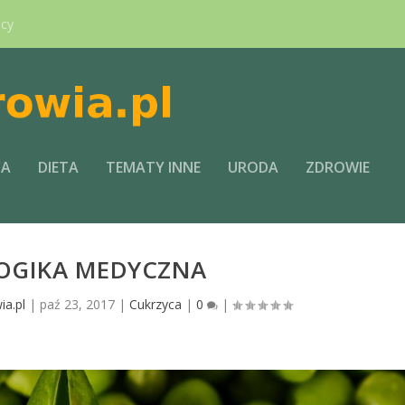
ący
CA
DIETA
TEMATY INNE
URODA
ZDROWIE
OGIKA MEDYCZNA
ia.pl
|
paź 23, 2017
|
Cukrzyca
|
0
|