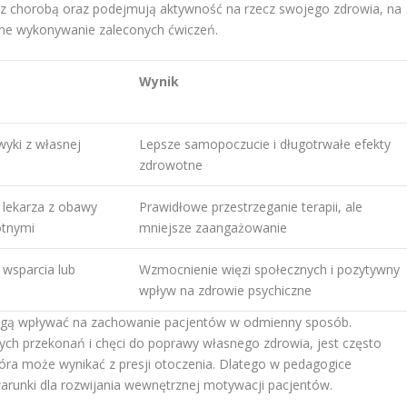
 z chorobą oraz podejmują aktywność na rzecz swojego zdrowia, na
arne wykonywanie zaleconych ćwiczeń.
Wynik
yki z własnej
Lepsze samopoczucie i długotrwałe efekty
zdrowotne
ń lekarza z obawy
Prawidłowe przestrzeganie terapii, ale
otnymi
mniejsze zaangażowanie
 wsparcia lub
Wzmocnienie więzi społecznych i pozytywny
wpływ na zdrowie psychiczne
ogą wpływać na zachowanie pacjentów w odmienny sposób.
ch przekonań i chęci do poprawy własnego zdrowia, jest często
óra może wynikać z presji otoczenia. Dlatego w pedagogice
arunki dla rozwijania wewnętrznej motywacji pacjentów.