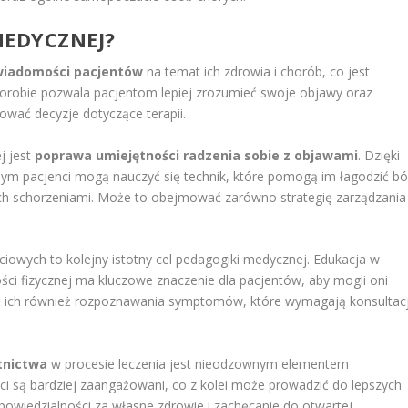
MEDYCZNEJ?
wiadomości pacjentów
na temat ich zdrowia i chorób, co jest
orobie pozwala pacjentom lepiej zrozumieć swoje objawy oraz
ować decyzje dotyczące terapii.
j jest
poprawa umiejętności radzenia sobie z objawami
. Dzięki
m pacjenci mogą nauczyć się technik, które pomogą im łagodzić bó
 ich schorzeniami. Może to obejmować zarówno strategię zarządzania
ciowych to kolejny istotny cel pedagogiki medycznej. Edukacja w
ości fizycznej ma kluczowe znaczenie dla pacjentów, aby mogli oni
się ich również rozpoznawania symptomów, które wymagają konsultacj
tnictwa
w procesie leczenia jest nieodzownym elementem
ci są bardziej zaangażowani, co z kolei może prowadzić do lepszych
wiedzialności za własne zdrowie i zachęcanie do otwartej