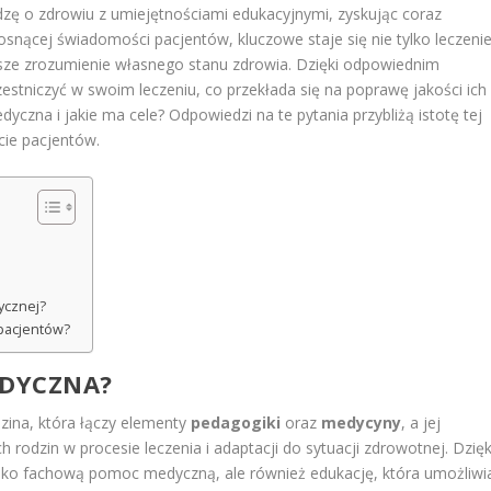
dzę o zdrowiu z umiejętnościami edukacyjnymi, zyskując coraz
osnącej świadomości pacjentów, kluczowe staje się nie tylko leczeni
psze zrozumienie własnego stanu zdrowia. Dzięki odpowiednim
stniczyć w swoim leczeniu, co przekłada się na poprawę jakości ich
yczna i jakie ma cele? Odpowiedzi na te pytania przybliżą istotę tej
ie pacjentów.
ycznej?
 pacjentów?
EDYCZNA?
zina, która łączy elementy
pedagogiki
oraz
medycyny
, a jej
 rodzin w procesie leczenia i adaptacji do sytuacji zdrowotnej. Dzięk
ylko fachową pomoc medyczną, ale również edukację, która umożliwi