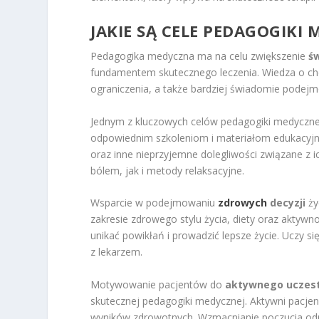
JAKIE SĄ CELE PEDAGOGIKI 
Pedagogika medyczna ma na celu zwiększenie
ś
fundamentem skutecznego leczenia. Wiedza o ch
ograniczenia, a także bardziej świadomie podejm
Jednym z kluczowych celów pedagogiki medyczne
odpowiednim szkoleniom i materiałom edukacyjny
oraz inne nieprzyjemne dolegliwości związane z
bólem, jak i metody relaksacyjne.
Wsparcie w podejmowaniu
zdrowych
decyzji
ży
zakresie zdrowego stylu życia, diety oraz aktywn
unikać powikłań i prowadzić lepsze życie. Uczy 
z lekarzem.
Motywowanie pacjentów do
aktywnego uczes
skutecznej pedagogiki medycznej. Aktywni pacjen
wyników zdrowotnych. Wzmacnianie poczucia odpo