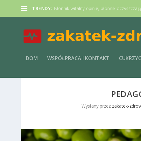
TRENDY:
Błonnik witalny opinie, błonnik oczyszczaj
DOM
WSPÓŁPRACA I KONTAKT
CUKRZY
PEDAG
Wysłany przez
zakatek-zdrow