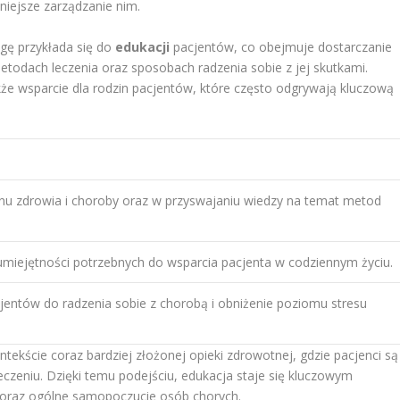
zniejsze zarządzanie nim.
gę przykłada się do
edukacji
pacjentów, co obejmuje dostarczanie
etodach leczenia oraz sposobach radzenia sobie z jej skutkami.
że wsparcie dla rodzin pacjentów, które często odgrywają kluczową
u zdrowia i choroby oraz w przyswajaniu wiedzy na temat metod
 umiejętności potrzebnych do wsparcia pacjenta w codziennym życiu.
jentów do radzenia sobie z chorobą i obniżenie poziomu stresu
ekście coraz bardziej złożonej opieki zdrowotnej, gdzie pacjenci są
zeniu. Dzięki temu podejściu, edukacja staje się kluczowym
 oraz ogólne samopoczucie osób chorych.