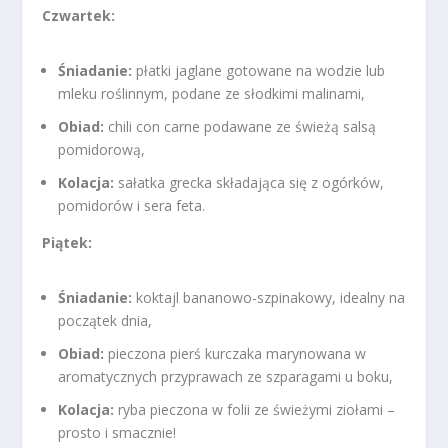
Czwartek:
Śniadanie:
płatki jaglane gotowane na wodzie lub
mleku roślinnym, podane ze słodkimi malinami,
Obiad:
chili con carne podawane ze świeżą salsą
pomidorową,
Kolacja:
sałatka grecka składająca się z ogórków,
pomidorów i sera feta.
Piątek:
Śniadanie:
koktajl bananowo-szpinakowy, idealny na
początek dnia,
Obiad:
pieczona pierś kurczaka marynowana w
aromatycznych przyprawach ze szparagami u boku,
Kolacja:
ryba pieczona w folii ze świeżymi ziołami –
prosto i smacznie!