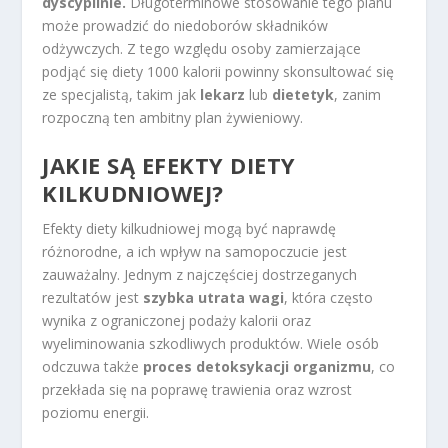
dyscyplinie.
Długoterminowe stosowanie tego planu
może prowadzić do niedoborów składników
odżywczych. Z tego względu osoby zamierzające
podjąć się diety 1000 kalorii powinny skonsultować się
ze specjalistą, takim jak
lekarz
lub
dietetyk
, zanim
rozpoczną ten ambitny plan żywieniowy.
JAKIE SĄ EFEKTY DIETY
KILKUDNIOWEJ?
Efekty diety kilkudniowej mogą być naprawdę
różnorodne, a ich wpływ na samopoczucie jest
zauważalny. Jednym z najczęściej dostrzeganych
rezultatów jest
szybka utrata wagi
, która często
wynika z ograniczonej podaży kalorii oraz
wyeliminowania szkodliwych produktów. Wiele osób
odczuwa także
proces detoksykacji organizmu
, co
przekłada się na poprawę trawienia oraz wzrost
poziomu energii.