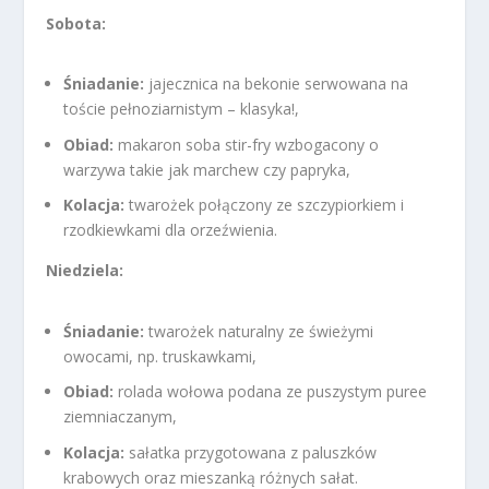
Sobota:
Śniadanie:
jajecznica na bekonie serwowana na
toście pełnoziarnistym – klasyka!,
Obiad:
makaron soba stir-fry wzbogacony o
warzywa takie jak marchew czy papryka,
Kolacja:
twarożek połączony ze szczypiorkiem i
rzodkiewkami dla orzeźwienia.
Niedziela:
Śniadanie:
twarożek naturalny ze świeżymi
owocami, np. truskawkami,
Obiad:
rolada wołowa podana ze puszystym puree
ziemniaczanym,
Kolacja:
sałatka przygotowana z paluszków
krabowych oraz mieszanką różnych sałat.