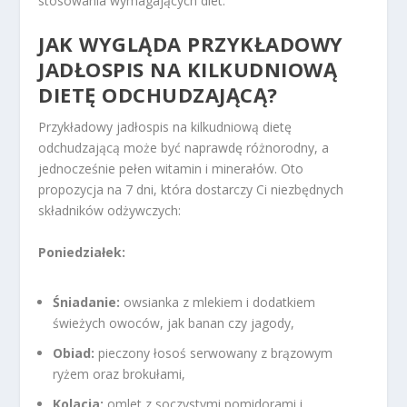
stosowania wymagających diet.
JAK WYGLĄDA PRZYKŁADOWY
JADŁOSPIS NA KILKUDNIOWĄ
DIETĘ ODCHUDZAJĄCĄ?
Przykładowy jadłospis na kilkudniową dietę
odchudzającą może być naprawdę różnorodny, a
jednocześnie pełen witamin i minerałów. Oto
propozycja na 7 dni, która dostarczy Ci niezbędnych
składników odżywczych:
Poniedziałek:
Śniadanie:
owsianka z mlekiem i dodatkiem
świeżych owoców, jak banan czy jagody,
Obiad:
pieczony łosoś serwowany z brązowym
ryżem oraz brokułami,
Kolacja:
omlet z soczystymi pomidorami i