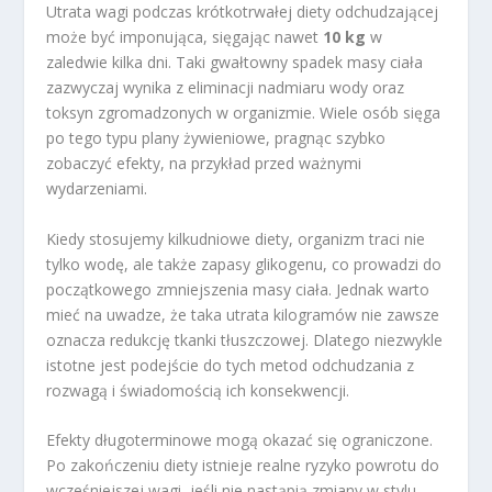
Utrata wagi podczas krótkotrwałej diety odchudzającej
może być imponująca, sięgając nawet
10 kg
w
zaledwie kilka dni. Taki gwałtowny spadek masy ciała
zazwyczaj wynika z eliminacji nadmiaru wody oraz
toksyn zgromadzonych w organizmie. Wiele osób sięga
po tego typu plany żywieniowe, pragnąc szybko
zobaczyć efekty, na przykład przed ważnymi
wydarzeniami.
Kiedy stosujemy kilkudniowe diety, organizm traci nie
tylko wodę, ale także zapasy glikogenu, co prowadzi do
początkowego zmniejszenia masy ciała. Jednak warto
mieć na uwadze, że taka utrata kilogramów nie zawsze
oznacza redukcję tkanki tłuszczowej. Dlatego niezwykle
istotne jest podejście do tych metod odchudzania z
rozwagą i świadomością ich konsekwencji.
Efekty długoterminowe mogą okazać się ograniczone.
Po zakończeniu diety istnieje realne ryzyko powrotu do
wcześniejszej wagi, jeśli nie nastąpią zmiany w stylu