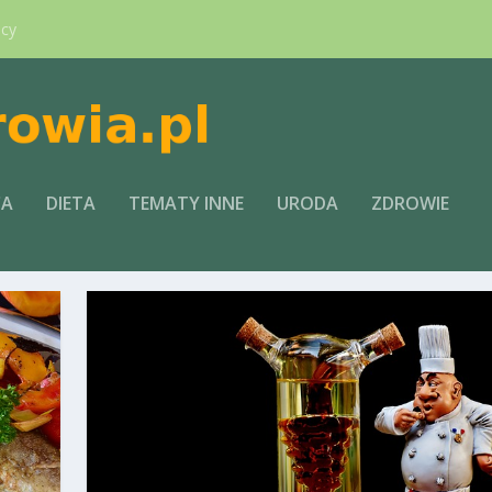
ący
CA
DIETA
TEMATY INNE
URODA
ZDROWIE