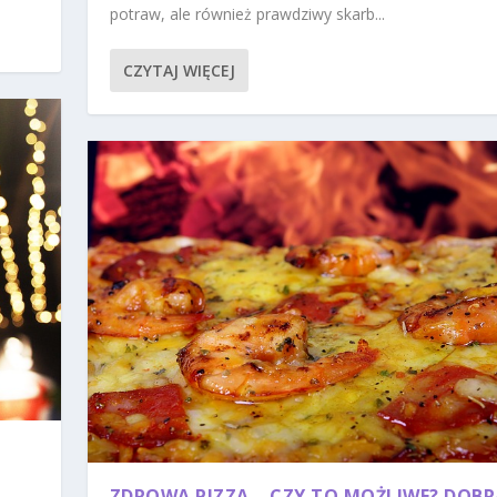
potraw, ale również prawdziwy skarb...
CZYTAJ WIĘCEJ
ZDROWA PIZZA – CZY TO MOŻLIWE? DOBR