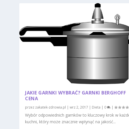
JAKIE GARNKI WYBRAĆ? GARNKI BERGHOFF
CENA
przez
zakatek-zdrowia.pl
|
wrz 2, 2017
|
Dieta
|
0
|
Wybór odpowiednich garnków to kluczowy krok w każd
kuchni, który może znacznie wpłynąć na jakość...