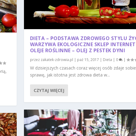
DIETA – PODSTAWA ZDROWEGO STYLU ŻYC
WARZYWA EKOLOGICZNE SKLEP INTERNE
OLEJE ROŚLINNE – OLEJ Z PESTEK DYNI
przez
zakatek-zdrowia.pl
|
paź 15, 2017
|
Dieta
|
0
|
W dzisiejszych czasach coraz więcej osób zdaje sobie
rią,
sprawę, jak istotna jest zdrowa dieta w...
CZYTAJ WIĘCEJ