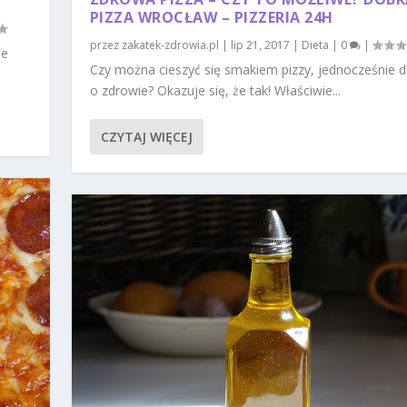
PIZZA WROCŁAW – PIZZERIA 24H
przez
zakatek-zdrowia.pl
|
lip 21, 2017
|
Dieta
|
0
|
że
Czy można cieszyć się smakiem pizzy, jednocześnie d
o zdrowie? Okazuje się, że tak! Właściwie...
CZYTAJ WIĘCEJ