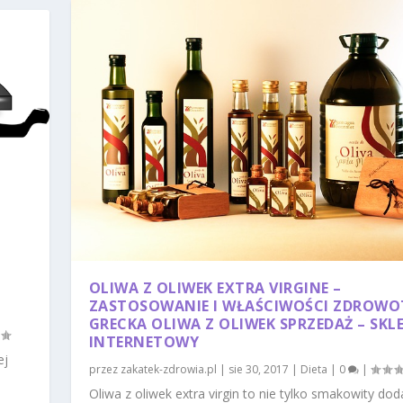
OLIWA Z OLIWEK EXTRA VIRGINE –
ZASTOSOWANIE I WŁAŚCIWOŚCI ZDROWO
GRECKA OLIWA Z OLIWEK SPRZEDAŻ – SKL
INTERNETOWY
ej
przez
zakatek-zdrowia.pl
|
sie 30, 2017
|
Dieta
|
0
|
Oliwa z oliwek extra virgin to nie tylko smakowity do