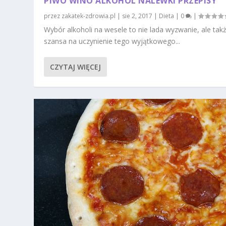
PIWO WINO ALKOHOL NALEWKI PRZEPISY
przez
zakatek-zdrowia.pl
|
sie 2, 2017
|
Dieta
|
0
|
Wybór alkoholi na wesele to nie lada wyzwanie, ale tak
szansa na uczynienie tego wyjątkowego...
CZYTAJ WIĘCEJ