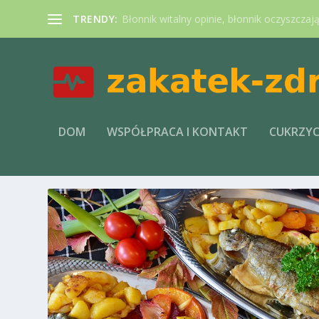
TRENDY:
Błonnik witalny opinie, błonnik oczyszczaj
DOM
WSPÓŁPRACA I KONTAKT
CUKRZY
TAG:
BERGHOFF GARNKI