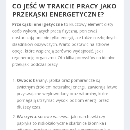
CO JEŚĆ W TRAKCIE PRACY JAKO
PRZEKĄSKI ENERGETYCZNE?
Przekąski energetyczne
to kluczowy element diety
osób wykonujących pracę fizyczną, ponieważ
dostarczają one nie tylko energii, ale także niezbędnych
składników odżywczych. Warto postawić na zdrowe
opcje, które wspierają zarówno wydajność, jak i
regenerację organizmu. Oto kilka pomysłów na idealne
przekąski podczas pracy:
Owoce
: banany, jabłka oraz pomarańcze są
świetnym źródłem naturalnej energii, zawierają łatwo
przyswajalne węglowodany oraz witaminy, które
pomagają utrzymać wysoki poziom energii przez
dłuższy czas.
Warzywa
: surowe warzywa jak marchewki czy
papryka to niskokaloryczne skarbnice błonnika i
witamin, można je zaserwować z hummusem lub