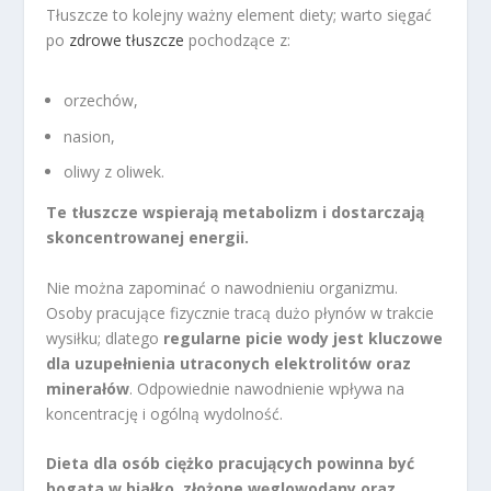
Tłuszcze to kolejny ważny element diety; warto sięgać
po
zdrowe tłuszcze
pochodzące z:
orzechów,
nasion,
oliwy z oliwek.
Te tłuszcze wspierają metabolizm i dostarczają
skoncentrowanej energii.
Nie można zapominać o nawodnieniu organizmu.
Osoby pracujące fizycznie tracą dużo płynów w trakcie
wysiłku; dlatego
regularne picie wody jest kluczowe
dla uzupełnienia utraconych elektrolitów oraz
minerałów
. Odpowiednie nawodnienie wpływa na
koncentrację i ogólną wydolność.
Dieta dla osób ciężko pracujących powinna być
bogata w białko, złożone węglowodany oraz