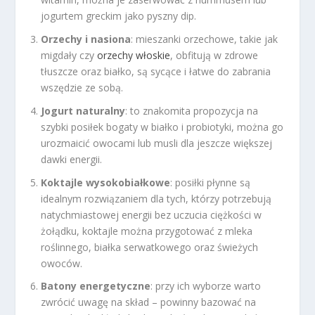
jogurtem greckim jako pyszny dip.
Orzechy i nasiona
: mieszanki orzechowe, takie jak
migdały czy
orzechy włoskie
, obfitują w zdrowe
tłuszcze oraz białko, są sycące i łatwe do zabrania
wszędzie ze sobą.
Jogurt naturalny
: to znakomita propozycja na
szybki posiłek bogaty w białko i probiotyki, można go
urozmaicić owocami lub musli dla jeszcze większej
dawki energii.
Koktajle wysokobiałkowe
: posiłki płynne są
idealnym rozwiązaniem dla tych, którzy potrzebują
natychmiastowej energii bez uczucia ciężkości w
żołądku, koktajle można przygotować z mleka
roślinnego, białka serwatkowego oraz świeżych
owoców.
Batony energetyczne
: przy ich wyborze warto
zwrócić uwagę na skład – powinny bazować na