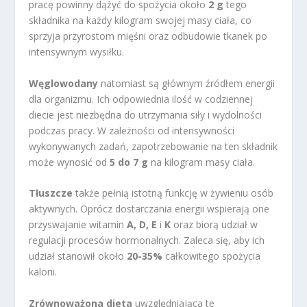
pracę powinny dążyć do spożycia około
2 g
tego
składnika na każdy kilogram swojej masy ciała, co
sprzyja przyrostom mięśni oraz odbudowie tkanek po
intensywnym wysiłku.
Węglowodany
natomiast są głównym źródłem energii
dla organizmu. Ich odpowiednia ilość w codziennej
diecie jest niezbędna do utrzymania siły i wydolności
podczas pracy. W zależności od intensywności
wykonywanych zadań, zapotrzebowanie na ten składnik
może wynosić od
5 do 7 g
na kilogram masy ciała.
Tłuszcze
także pełnią istotną funkcję w żywieniu osób
aktywnych. Oprócz dostarczania energii wspierają one
przyswajanie witamin
A, D, E
i
K
oraz biorą udział w
regulacji procesów hormonalnych. Zaleca się, aby ich
udział stanowił około
20-35%
całkowitego spożycia
kalorii.
Zrównoważona dieta
uwzględniająca te