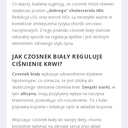
Co więcej, badania sugerują, że czosnek może również
zwiększać poziom
„dobrego” cholesterolu HDL
.
Redukcja LDL oraz wzrost HDL są niezwykle ważne w
kontekście zmniejszenia ryzyka chorób sercowo-
naczyniowych. Z tego powodu czosnek biały stanowi
naturalny sposób na regulację lipidów i jest istotnym
elementem zdrowego stylu życia.
JAK CZOSNEK BIAŁY REGULUJE
CIŚNIENIE KRWI?
Czosnek biały
wykazuje udowodnione działanie
hipotensyjne, co oznacza, że jest zdolny do
skutecznego obniżania ciśnienia krwi.
Związki siarki
, w
tym
allicyna
, mają pozytywny wpływ na naczynia
krwionośne, powodując ich rozszerzenie. To z kolei
poprawia krążenie i redukuje opór w układzie krążenia.
Włączając czosnek biały do swojej diety, można
korzystnie wpłynąć na zdrowie serca oraz układ