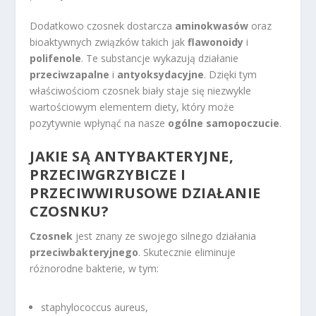
Dodatkowo czosnek dostarcza
aminokwasów
oraz
bioaktywnych związków takich jak
flawonoidy
i
polifenole
. Te substancje wykazują działanie
przeciwzapalne
i
antyoksydacyjne
. Dzięki tym
właściwościom czosnek biały staje się niezwykle
wartościowym elementem diety, który może
pozytywnie wpłynąć na nasze
ogólne samopoczucie
.
JAKIE SĄ ANTYBAKTERYJNE,
PRZECIWGRZYBICZE I
PRZECIWWIRUSOWE DZIAŁANIE
CZOSNKU?
Czosnek
jest znany ze swojego silnego działania
przeciwbakteryjnego
. Skutecznie eliminuje
różnorodne bakterie, w tym:
staphylococcus aureus,