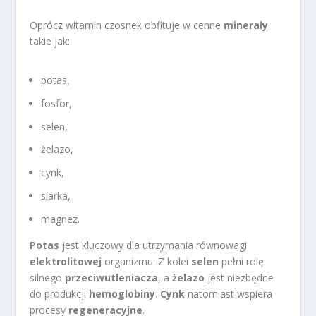
Oprócz witamin czosnek obfituje w cenne
minerały
,
takie jak:
potas,
fosfor,
selen,
żelazo,
cynk,
siarka,
magnez.
Potas
jest kluczowy dla utrzymania równowagi
elektrolitowej
organizmu. Z kolei
selen
pełni rolę
silnego
przeciwutleniacza
, a
żelazo
jest niezbędne
do produkcji
hemoglobiny
.
Cynk
natomiast wspiera
procesy
regeneracyjne
.