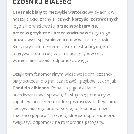
CZOSNKU BIAŁEGO
Czosnek biały
to niezwykle wartościowy składnik w
naszej diecie, znany z licznych
korzyści zdrowotnych
.
Jego silne właściwości
przeciwbakteryjne
,
przeciwgrzybicze
i
przeciwwirusowe
czynią go
prawdziwym sprzymierzeńcem w walce o zdrowie.
Kluczowym elementem czosnku jest
allicyna
, która
odgrywa istotną rolę w eliminacji grzybów oraz
wzmacnianiu układu odpornościowego.
Dzięki tym fenomenalnym właściwościom, czosnek
biały skutecznie ogranicza rozwój grzybów, takich jak
Candida albicans
. Ponadto jego działanie
przeciwwirusowe sprawia, że staje się pomocny w
zapobieganiu i leczeniu infekcji wirusowych. Regularne
spożywanie tego aromatycznego składnika może
znacząco poprawić nasze ogólne samopoczucie oraz
zwiększyć odporność na różnorodne patogeny.