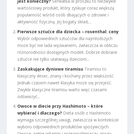
jest konieczny?
Serwatka w proszku to niezwykle
wartościowy produkt, który zyskuje coraz większą
popularność wśród osób dbających o zdrowie i
aktywność fizyczną. Jej bogaty skład,...
Pierwsze sztućce dla dziecka – rosenthal: ceny
Wybór odpowiednich sztućców dla najmłodszych
może być nie lada wyzwaniem, zwłaszcza w obliczu
różnorodności dostępnych modeli. Dobrze dobrane
sztućce nie tylko ułatwiają dzieciom...
Zaskakujące dyniowe tiramisu
Tiramisu to
klasyczny deser, znany i kochany przez większość.
Jednak czasem nawet klasyka może się przejeść.
Zwykle klasyczne tiramisu warto więc czasami
odświeżyć...
Owoce w diecie przy Hashimoto – które
wybierać i dlaczego?
Dieta osób z Hashimoto
wymaga szczególnej uwagi, zwłaszcza w kontekście
wyboru odpowiednich produktów spożywczych.
Owoce, pełne witamin i przeciwutleniaczy, mogą