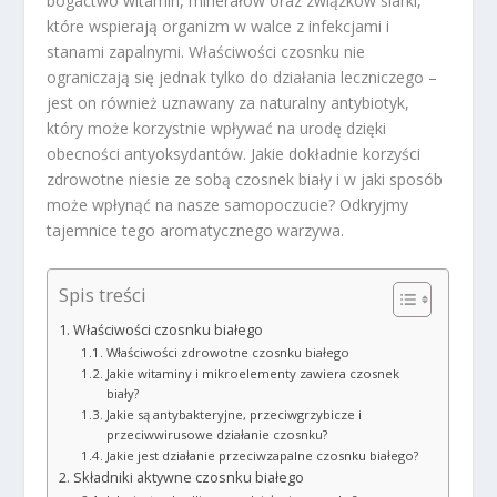
bogactwo witamin, minerałów oraz związków siarki,
które wspierają organizm w walce z infekcjami i
stanami zapalnymi. Właściwości czosnku nie
ograniczają się jednak tylko do działania leczniczego –
jest on również uznawany za naturalny antybiotyk,
który może korzystnie wpływać na urodę dzięki
obecności antyoksydantów. Jakie dokładnie korzyści
zdrowotne niesie ze sobą czosnek biały i w jaki sposób
może wpłynąć na nasze samopoczucie? Odkryjmy
tajemnice tego aromatycznego warzywa.
Spis treści
Właściwości czosnku białego
Właściwości zdrowotne czosnku białego
Jakie witaminy i mikroelementy zawiera czosnek
biały?
Jakie są antybakteryjne, przeciwgrzybicze i
przeciwwirusowe działanie czosnku?
Jakie jest działanie przeciwzapalne czosnku białego?
Składniki aktywne czosnku białego