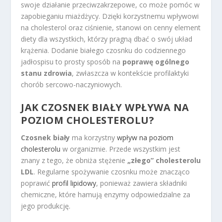
swoje działanie przeciwzakrzepowe, co może pomóc w
zapobieganiu miażdżycy. Dzięki korzystnemu wpływowi
na cholesterol oraz ciśnienie, stanowi on cenny element
diety dla wszystkich, którzy pragną dbać o swój układ
krążenia. Dodanie białego czosnku do codziennego
jadłospisu to prosty sposób na
poprawę ogólnego
stanu zdrowia
, zwłaszcza w kontekście profilaktyki
chorób sercowo-naczyniowych.
JAK CZOSNEK BIAŁY WPŁYWA NA
POZIOM CHOLESTEROLU?
Czosnek biały
ma korzystny
wpływ na poziom
cholesterolu
w organizmie. Przede wszystkim jest
znany z tego, że obniża stężenie
„złego” cholesterolu
LDL
. Regularne spożywanie czosnku może znacząco
poprawić
profil lipidowy
, ponieważ zawiera składniki
chemiczne, które hamują enzymy odpowiedzialne za
jego produkcję.