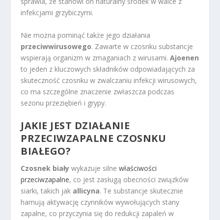
sprawia, że stanowi on naturalny środek w walce z
infekcjami grzybiczymi.
Nie można pominąć także jego działania
przeciwwirusowego
. Zawarte w czosnku substancje
wspierają organizm w zmaganiach z wirusami.
Ajoenen
to jeden z kluczowych składników odpowiadających za
skuteczność czosnku w zwalczaniu infekcji wirusowych,
co ma szczególne znaczenie zwłaszcza podczas
sezonu przeziębień i grypy.
JAKIE JEST DZIAŁANIE
PRZECIWZAPALNE CZOSNKU
BIAŁEGO?
Czosnek biały
wykazuje silne
właściwości
przeciwzapalne
, co jest zasługą obecności związków
siarki, takich jak
allicyna
. Te substancje skutecznie
hamują aktywację czynników wywołujących stany
zapalne, co przyczynia się do redukcji zapaleń w