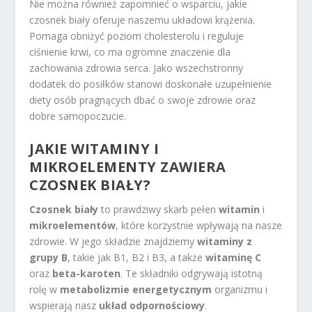
Nie można również zapomnieć o wsparciu, jakie
czosnek biały oferuje naszemu układowi krążenia.
Pomaga obniżyć poziom cholesterolu i reguluje
ciśnienie krwi, co ma ogromne znaczenie dla
zachowania zdrowia serca. Jako wszechstronny
dodatek do posiłków stanowi doskonałe uzupełnienie
diety osób pragnących dbać o swoje zdrowie oraz
dobre samopoczucie.
JAKIE WITAMINY I
MIKROELEMENTY ZAWIERA
CZOSNEK BIAŁY?
Czosnek biały
to prawdziwy skarb pełen
witamin
i
mikroelementów
, które korzystnie wpływają na nasze
zdrowie. W jego składzie znajdziemy
witaminy z
grupy B
, takie jak B1, B2 i B3, a także
witaminę C
oraz
beta-karoten
. Te składniki odgrywają istotną
rolę w
metabolizmie energetycznym
organizmu i
wspierają nasz
układ odpornościowy
.