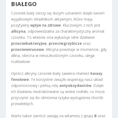
BIAŁEGO
Czosnek biały cieszy się dużym uznaniem dzięki swoim
wyjątkowym składnikom aktywnym, które mają
pozytywny
wpływ na zdrowie
. Kluczowym z nich jest
allicyna
, odpowiedzialna za charakterystyczny aromat
czosnku. To właśnie ona wykazuje silne działanie
przeciwbakteryjne
,
przeciwgrzybicze
oraz
przeciwwirusowe
. Allicyna powstaje w momencie, gdy
allina, obecna w nieuszkodzonym czosnku, ulega
rozkładowi.
Oprócz allicyny czosnek biały zawiera również
kwasy
fenolowe
. Te korzystne związki wspierają nasz układ
odpornościowy i pełnią rolę
antyoksydantów
. Dzięki
ich działaniu neutralizowane są wolne rodniki, co może
przyczynić się do obniżenia ryzyka wystąpienia chorób
przewlekłych.
Warto także zwrócić uwagę na witaminy z grupy
B
oraz