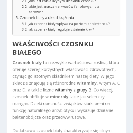
Jaka jest rola allicyny w działaniu czosnku?
Jakie jest znaczenie kwasów fenolowych dla
zdrowia?
Czosnek biały a układ krążenia
Jak czosnek biały wpływa na poziom cholesterolu?
Jak czosnek biały reguluje ciśnienie krwi?
WŁAŚCIWOŚCI CZOSNKU
BIAŁEGO
Czosnek biały
to niezwykle wartościowa roślina, która
oferuje szereg korzystnych właściwości zdrowotnych,
czyniąc go istotnym składnikiem naszej diety. W jego
składzie znajdują się różnorodne
witaminy
, w tym A, C
oraz D, a także liczne
witaminy z grupy B
. Co więcej,
czosnek obfituje w
minerały
takie jak selen czy
mangan. Dzięki obecności związków siarki pełni on
funkcję naturalnego antybiotyku i wykazuje działanie
bakteriobójcze oraz przeciwwirusowe.
Dodatkowo czosnek biały charakteryzuje się silnymi