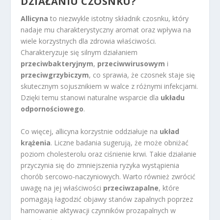
DZIAŁANIU CZOSNKU?
Allicyna
to niezwykle istotny składnik czosnku, który
nadaje mu charakterystyczny aromat oraz wpływa na
wiele korzystnych dla zdrowia właściwości.
Charakteryzuje się silnym działaniem
przeciwbakteryjnym
,
przeciwwirusowym
i
przeciwgrzybiczym
, co sprawia, że czosnek staje się
skutecznym sojusznikiem w walce z różnymi infekcjami.
Dzięki temu stanowi naturalne wsparcie dla
układu
odpornościowego
.
Co więcej, allicyna korzystnie oddziałuje na
układ
krążenia
. Liczne badania sugerują, że może obniżać
poziom cholesterolu oraz ciśnienie krwi. Takie działanie
przyczynia się do zmniejszenia ryzyka wystąpienia
chorób sercowo-naczyniowych. Warto również zwrócić
uwagę na jej właściwości
przeciwzapalne
, które
pomagają łagodzić objawy stanów zapalnych poprzez
hamowanie aktywacji czynników prozapalnych w