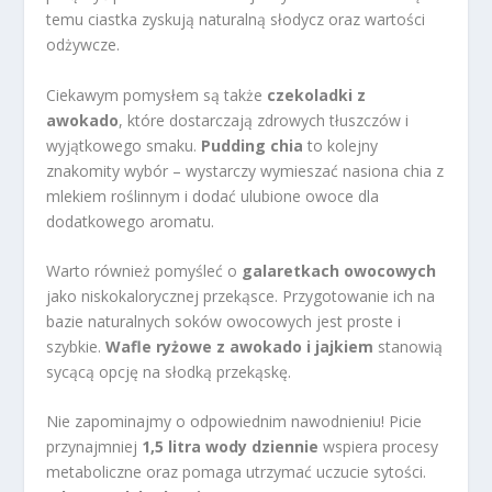
temu ciastka zyskują naturalną słodycz oraz wartości
odżywcze.
Ciekawym pomysłem są także
czekoladki z
awokado
, które dostarczają zdrowych tłuszczów i
wyjątkowego smaku.
Pudding chia
to kolejny
znakomity wybór – wystarczy wymieszać nasiona chia z
mlekiem roślinnym i dodać ulubione owoce dla
dodatkowego aromatu.
Warto również pomyśleć o
galaretkach owocowych
jako niskokalorycznej przekąsce. Przygotowanie ich na
bazie naturalnych soków owocowych jest proste i
szybkie.
Wafle ryżowe z awokado i jajkiem
stanowią
sycącą opcję na słodką przekąskę.
Nie zapominajmy o odpowiednim nawodnieniu! Picie
przynajmniej
1,5 litra wody dziennie
wspiera procesy
metaboliczne oraz pomaga utrzymać uczucie sytości.