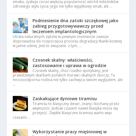
smaku, zyskuje coraz większą popularność wśród miłośników
zdrowego stylu życia. Jego nie tylko wyjątkowy smak, ale …
Podniesienie dna zatoki szczękowej jako
zabieg przygotowywawczy przed
leczeniem implantologicznym
Utrata naturalnych zębów w pewnym momencie zawsze
doprowadza do rozpoczęcia procesu degradacji tkanki kostnej
w jamie ustnej. Jest to związane z tym, …
Czosnek skalny: właściwości,
zastosowanie i uprawa w ogrodzie
Czosnek skalny, choć rzadko spotykany, jest
prawdziwym skarbem polskich muraw i skalnych zboczy. Ta
mrozoodporna roślina nie tylko zachwyca swoim wyglądem, ale
…
Zaskakujące dyniowe tiramisu
Tiramisu to klasyczny deser, znany i kochany przez
większość. Jednak czasem nawet klasyka może się
przejeść. Zwykle klasyczne tiramisu warto więc
czasami …
Wykorzystanie pracy mięśniowej w