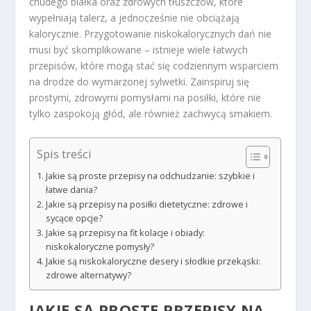
chudego białka oraz zdrowych tłuszczów, które
wypełniają talerz, a jednocześnie nie obciążają
kalorycznie. Przygotowanie niskokalorycznych dań nie
musi być skomplikowane – istnieje wiele łatwych
przepisów, które mogą stać się codziennym wsparciem
na drodze do wymarzonej sylwetki. Zainspiruj się
prostymi, zdrowymi pomysłami na posiłki, które nie
tylko zaspokoją głód, ale również zachwycą smakiem.
Spis treści
Jakie są proste przepisy na odchudzanie: szybkie i
łatwe dania?
Jakie są przepisy na posiłki dietetyczne: zdrowe i
sycące opcje?
Jakie są przepisy na fit kolacje i obiady:
niskokaloryczne pomysły?
Jakie są niskokaloryczne desery i słodkie przekąski:
zdrowe alternatywy?
JAKIE SĄ PROSTE
PRZEPISY NA