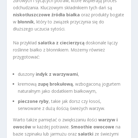
zdrowych i sycących potraw, które wspierają proces
odchudzania. Kluczowym składnikiem tych dań są
niskotłuszczowe źródła białka
oraz produkty bogate
w
błonnik
, który to związek przyczynia się do
dłuższego uczucia sytości.
Na przykład
sałatka z ciecierzycą
doskonale łączy
roślinne białko z błonnikiem. Możemy również
przygotować:
duszony
indyk z warzywami
,
kremową
zupę brokułową
, wzbogaconą jogurtem
naturalnym jako dodatkiem białkowym,
pieczone ryby
, takie jak dorsz czy łosoś,
serwowane z dużą ilością świeżych warzyw.
Warto także pamiętać o zwiększaniu ilości
warzyw i
owoców
w każdej potrawie.
Smoothie owocowe
na
bazie szpinaku lub jarmużu oraz
sałatki
ze świeżymi