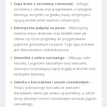
Zupa krem z soczewicy czerwonej
– Gotując
soczewicę z cebulą oraz przyprawami, a następnie
blendując wszystko na gładką masę, otrzymujesz
sycący posiłek pełen wartości odżywczych.
Dietetyczne pulpety na parze
– Wykorzystaj
mielone mięso drobiowe oraz dodatki takie jak
cebula czy różne przyprawy do przygotowania
pulpetów gotowanych na parze. Tego typu potrawa
jest lekkostrawna i niskokaloryczna.
Smoothie z selera naciowego
– Miksując seler
naciowy z jogurtem naturalnym oraz owocami,
stworzysz orzeźwiający napój bogaty w błonnik oraz
niezbędne witaminy.
Sałatka z kurczakiem i sosem czosnkowym
–
Połącz pokrojonego kurczaka ze świeżymi
warzywami, takimi jak sałata czy pomidory, a całość
skrop zdrowym sosem czosnkowym na bazie jogurtu
naturalnego.