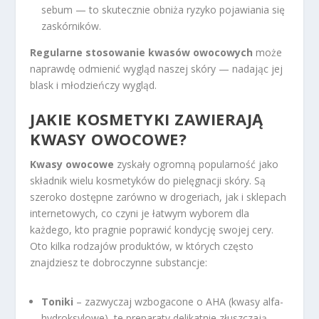
sebum — to skutecznie obniża ryzyko pojawiania się
zaskórników.
Regularne stosowanie kwasów owocowych
może
naprawdę odmienić wygląd naszej skóry — nadając jej
blask i młodzieńczy wygląd.
JAKIE KOSMETYKI ZAWIERAJĄ
KWASY OWOCOWE?
Kwasy owocowe
zyskały ogromną popularność jako
składnik wielu kosmetyków do pielęgnacji skóry. Są
szeroko dostępne zarówno w drogeriach, jak i sklepach
internetowych, co czyni je łatwym wyborem dla
każdego, kto pragnie poprawić kondycję swojej cery.
Oto kilka rodzajów produktów, w których często
znajdziesz te dobroczynne substancje:
Toniki
– zazwyczaj wzbogacone o AHA (kwasy alfa-
hydroksylowe), te preparaty delikatnie złuszczają