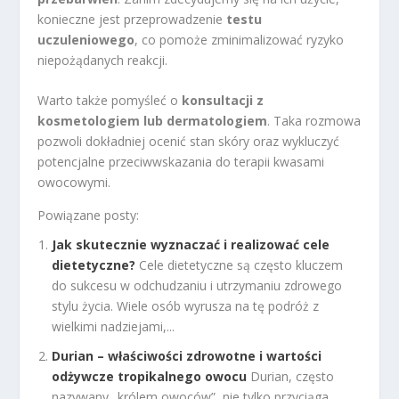
konieczne jest przeprowadzenie
testu
uczuleniowego
, co pomoże zminimalizować ryzyko
niepożądanych reakcji.
Warto także pomyśleć o
konsultacji z
kosmetologiem lub dermatologiem
. Taka rozmowa
pozwoli dokładniej ocenić stan skóry oraz wykluczyć
potencjalne przeciwwskazania do terapii kwasami
owocowymi.
Powiązane posty:
Jak skutecznie wyznaczać i realizować cele
dietetyczne?
Cele dietetyczne są często kluczem
do sukcesu w odchudzaniu i utrzymaniu zdrowego
stylu życia. Wiele osób wyrusza na tę podróż z
wielkimi nadziejami,...
Durian – właściwości zdrowotne i wartości
odżywcze tropikalnego owocu
Durian, często
nazywany „królem owoców”, nie tylko przyciąga