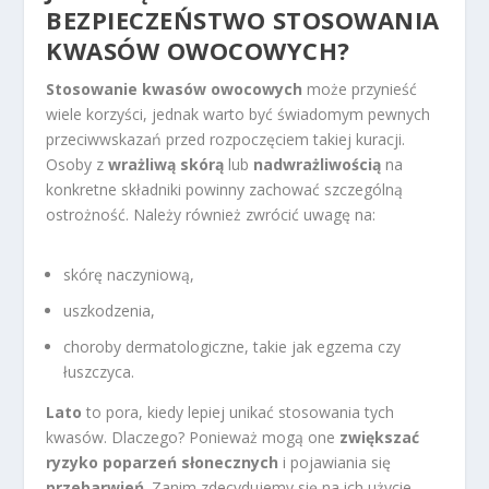
BEZPIECZEŃSTWO STOSOWANIA
KWASÓW OWOCOWYCH?
Stosowanie kwasów owocowych
może przynieść
wiele korzyści, jednak warto być świadomym pewnych
przeciwwskazań przed rozpoczęciem takiej kuracji.
Osoby z
wrażliwą skórą
lub
nadwrażliwością
na
konkretne składniki powinny zachować szczególną
ostrożność. Należy również zwrócić uwagę na:
skórę naczyniową,
uszkodzenia,
choroby dermatologiczne, takie jak egzema czy
łuszczyca.
Lato
to pora, kiedy lepiej unikać stosowania tych
kwasów. Dlaczego? Ponieważ mogą one
zwiększać
ryzyko poparzeń słonecznych
i pojawiania się
przebarwień
. Zanim zdecydujemy się na ich użycie,