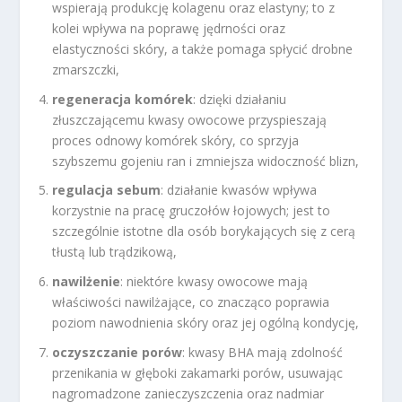
wspierają produkcję kolagenu oraz elastyny; to z
kolei wpływa na poprawę jędrności oraz
elastyczności skóry, a także pomaga spłycić drobne
zmarszczki,
regeneracja komórek
: dzięki działaniu
złuszczającemu kwasy owocowe przyspieszają
proces odnowy komórek skóry, co sprzyja
szybszemu gojeniu ran i zmniejsza widoczność blizn,
regulacja sebum
: działanie kwasów wpływa
korzystnie na pracę gruczołów łojowych; jest to
szczególnie istotne dla osób borykających się z cerą
tłustą lub trądzikową,
nawilżenie
: niektóre kwasy owocowe mają
właściwości nawilżające, co znacząco poprawia
poziom nawodnienia skóry oraz jej ogólną kondycję,
oczyszczanie porów
: kwasy BHA mają zdolność
przenikania w głęboki zakamarki porów, usuwając
nagromadzone zanieczyszczenia oraz nadmiar