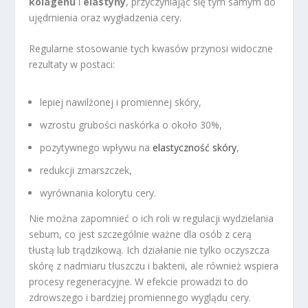
kolagenu
i
elastyny
, przyczyniając się tym samym do
ujędrnienia oraz wygładzenia cery.
Regularne stosowanie tych kwasów przynosi widoczne
rezultaty w postaci:
lepiej nawilżonej i promiennej skóry,
wzrostu grubości naskórka o około 30%,
pozytywnego wpływu na
elastyczność skóry
,
redukcji zmarszczek,
wyrównania kolorytu cery.
Nie można zapomnieć o ich roli w regulacji wydzielania
sebum, co jest szczególnie ważne dla osób z cerą
tłustą lub trądzikową. Ich działanie nie tylko oczyszcza
skórę z nadmiaru tłuszczu i bakterii, ale również wspiera
procesy regeneracyjne. W efekcie prowadzi to do
zdrowszego i bardziej promiennego wyglądu cery.