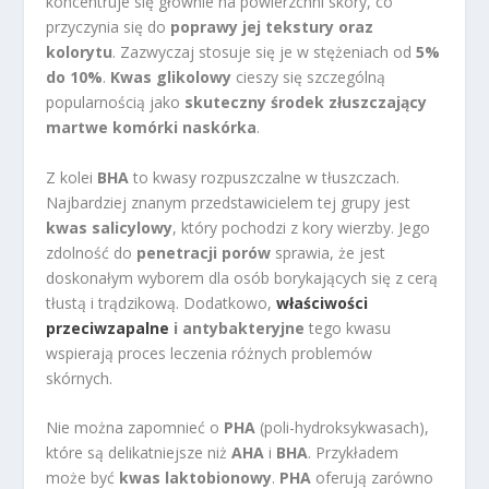
koncentruje się głównie na powierzchni skóry, co
przyczynia się do
poprawy jej tekstury oraz
kolorytu
. Zazwyczaj stosuje się je w stężeniach od
5%
do 10%
.
Kwas glikolowy
cieszy się szczególną
popularnością jako
skuteczny środek złuszczający
martwe komórki naskórka
.
Z kolei
BHA
to kwasy rozpuszczalne w tłuszczach.
Najbardziej znanym przedstawicielem tej grupy jest
kwas salicylowy
, który pochodzi z kory wierzby. Jego
zdolność do
penetracji porów
sprawia, że jest
doskonałym wyborem dla osób borykających się z cerą
tłustą i trądzikową. Dodatkowo,
właściwości
przeciwzapalne
i antybakteryjne
tego kwasu
wspierają proces leczenia różnych problemów
skórnych.
Nie można zapomnieć o
PHA
(poli-hydroksykwasach),
które są delikatniejsze niż
AHA
i
BHA
. Przykładem
może być
kwas laktobionowy
.
PHA
oferują zarówno