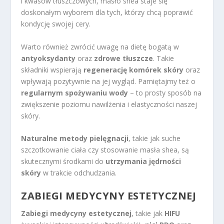
i kwasów tłuszczowych, masło shea staje się
doskonałym wyborem dla tych, którzy chcą poprawić
kondycję swojej cery.
Warto również zwrócić uwagę na dietę bogatą w
antyoksydanty
oraz
zdrowe tłuszcze
. Takie
składniki wspierają
regenerację komórek skóry
oraz
wpływają pozytywnie na jej wygląd. Pamiętajmy też o
regularnym spożywaniu wody
– to prosty sposób na
zwiększenie poziomu nawilżenia i elastyczności naszej
skóry.
Naturalne metody pielęgnacji
, takie jak suche
szczotkowanie ciała czy stosowanie masła shea, są
skutecznymi środkami do
utrzymania jędrności
skóry
w trakcie odchudzania.
ZABIEGI MEDYCYNY ESTETYCZNEJ
Zabiegi medycyny estetycznej
, takie jak
HIFU