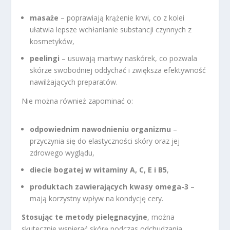
masaże
– poprawiają krążenie krwi, co z kolei
ułatwia lepsze wchłanianie substancji czynnych z
kosmetyków,
peelingi
– usuwają martwy naskórek, co pozwala
skórze swobodniej oddychać i zwiększa efektywność
nawilżających preparatów.
Nie można również zapominać o:
odpowiednim nawodnieniu organizmu
–
przyczynia się do elastyczności skóry oraz jej
zdrowego wyglądu,
diecie bogatej w witaminy A, C, E i B5
,
produktach zawierających kwasy omega-3
–
mają korzystny wpływ na kondycję cery.
Stosując te metody pielęgnacyjne
, można
skutecznie wspierać skórę podczas odchudzania,