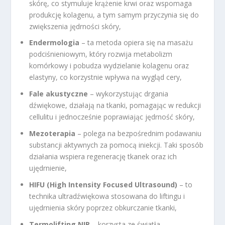
skórę, co stymuluje krążenie krwi oraz wspomaga
produkcję kolagenu, a tym samym przyczynia się do
zwiększenia jędrności skóry,
Endermologia
– ta metoda opiera się na masażu
podciśnieniowym, który rozwija metabolizm
komórkowy i pobudza wydzielanie kolagenu oraz
elastyny, co korzystnie wpływa na wygląd cery,
Fale akustyczne
– wykorzystując drgania
dźwiękowe, działają na tkanki, pomagając w redukcji
cellulitu i jednocześnie poprawiając jędrność skóry,
Mezoterapia
– polega na bezpośrednim podawaniu
substancji aktywnych za pomocą iniekcji. Taki sposób
działania wspiera regenerację tkanek oraz ich
ujędrnienie,
HIFU (High Intensity Focused Ultrasound)
– to
technika ultradźwiękowa stosowana do liftingu i
ujędrnienia skóry poprzez obkurczanie tkanki,
Termolifting NIR
– korzysta ze światła