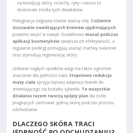
na kondycję skóry; orzechy, ryby i owoce to
doskonałe źródła tych składników.
Pielęgnacja odgrywa równie ważną rolę.
Codzienne
stosowanie
nawilżających kremów ujędrniających
powinno wejść w nawyk. Dodatkowo
masaż podczas
aplikacji kosmetyków
zwiększa ich efektywność, a
regularne peelingi pomagają usunąć martwy naskórek
oraz stymulują regenerację skóry.
Unikanie nagłych spadków wagi ma także ogromne
znaczenie dla jędrności ciała.
Stopniowa redukcja
masy ciała
sprzyja lepszej adaptacji tkanek do
zmieniającego się kształtu sylwetki.
Te wszystkie
działania razem tworzą spójny plan
dla osób
pragnących zachować jędrną skórę podczas procesu
odchudzania.
DLACZEGO SKÓRA TRACI
JĘDRNOŚĆ PO ODCHUDZANIU?