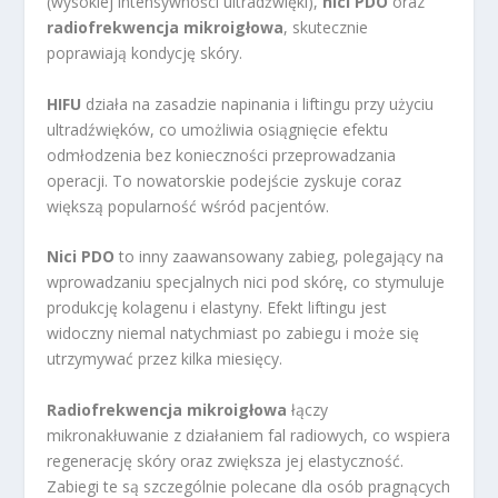
(wysokiej intensywności ultradźwięki),
nici PDO
oraz
radiofrekwencja mikroigłowa
, skutecznie
poprawiają kondycję skóry.
HIFU
działa na zasadzie napinania i liftingu przy użyciu
ultradźwięków, co umożliwia osiągnięcie efektu
odmłodzenia bez konieczności przeprowadzania
operacji. To nowatorskie podejście zyskuje coraz
większą popularność wśród pacjentów.
Nici PDO
to inny zaawansowany zabieg, polegający na
wprowadzaniu specjalnych nici pod skórę, co stymuluje
produkcję kolagenu i elastyny. Efekt liftingu jest
widoczny niemal natychmiast po zabiegu i może się
utrzymywać przez kilka miesięcy.
Radiofrekwencja mikroigłowa
łączy
mikronakłuwanie z działaniem fal radiowych, co wspiera
regenerację skóry oraz zwiększa jej elastyczność.
Zabiegi te są szczególnie polecane dla osób pragnących