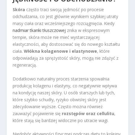
Skóra
często traci swoją jędrność po procesie
odchudzania, co jest głównie wynikiem szybkiej utraty
masy ciała oraz wcześniejszego rozciągnięcia. Kiedy
nadmiar tkanki tłuszczowej
znika w ekspresowym
tempie, skóra może nie mieć wystarczającej
elastyczności, aby dostosować się do nowego kształtu
ciała.
Włókna kolagenowe i elastynowe
, które
odpowiadają za sprężystość skóry, mogą nie zdążyć z
regeneracją.
Dodatkowo naturalny proces starzenia spowalnia
produkcję kolagenu i elastyny, co negatywnie wpływa
na kondycję naszej skóry. U osób starszych lub tych,
które szybko schudły, ryzyko obwisłej skóry jest
zdecydowanie wyższe. Często można również
zauważyć pojawienie się
rozstępów oraz cellulitu
,
które stają się bardziej widoczne po utracie wagi.
Niedobór aktywności fizycznej podczas diety to kolejny