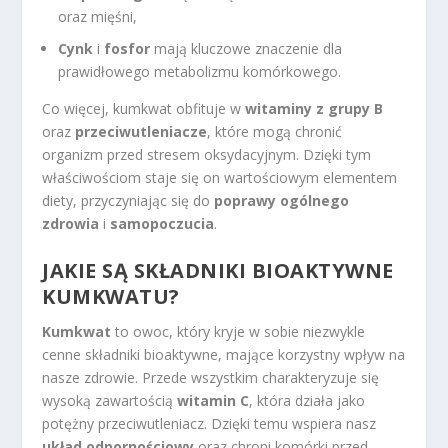
oraz mięśni,
Cynk
i
fosfor
mają kluczowe znaczenie dla
prawidłowego metabolizmu komórkowego.
Co więcej, kumkwat obfituje w
witaminy z grupy B
oraz
przeciwutleniacze
, które mogą chronić
organizm przed stresem oksydacyjnym. Dzięki tym
właściwościom staje się on wartościowym elementem
diety, przyczyniając się do
poprawy ogólnego
zdrowia
i
samopoczucia
.
JAKIE SĄ SKŁADNIKI BIOAKTYWNE
KUMKWATU?
Kumkwat
to owoc, który kryje w sobie niezwykle
cenne składniki bioaktywne, mające korzystny wpływ na
nasze zdrowie. Przede wszystkim charakteryzuje się
wysoką zawartością
witamin C
, która działa jako
potężny przeciwutleniacz. Dzięki temu wspiera nasz
układ odpornościowy
oraz chroni komórki przed