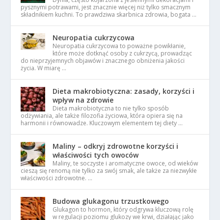
pysznymi potrawami, jest znacznie więcej niż tylko smacznym
składnikiem kuchni. To prawdziwa skarbnica zdrowia, bogata …
Neuropatia cukrzycowa
Neuropatia cukrzycowa to poważne powikłanie,
które może dotknąć osoby z cukrzycą, prowadząc
do nieprzyjemnych objawów i znacznego obniżenia jakości
życia. W miarę …
Dieta makrobiotyczna: zasady, korzyści i
wpływ na zdrowie
Dieta makrobiotyczna to nie tylko sposób
odżywiania, ale także filozofia życiowa, która opiera się na
harmonii i równowadze. Kluczowym elementem tej diety …
Maliny – odkryj zdrowotne korzyści i
właściwości tych owoców
Maliny, te soczyste i aromatyczne owoce, od wieków
cieszą się renomą nie tylko za swój smak, ale także za niezwykłe
właściwości zdrowotne. …
Budowa glukagonu trzustkowego
Glukagon to hormon, który odgrywa kluczową rolę
w regulacji poziomu glukozy we krwi, działając jako