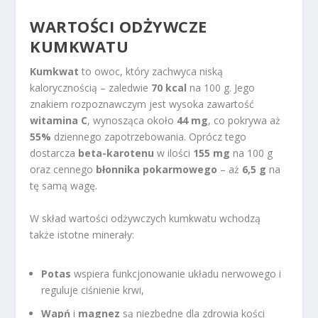
WARTOŚCI ODŻYWCZE
KUMKWATU
Kumkwat
to owoc, który zachwyca niską
kalorycznością – zaledwie
70 kcal
na 100 g. Jego
znakiem rozpoznawczym jest wysoka zawartość
witamina C
, wynosząca około
44 mg
, co pokrywa aż
55%
dziennego zapotrzebowania. Oprócz tego
dostarcza
beta-karotenu
w ilości
155 mg
na 100 g
oraz cennego
błonnika pokarmowego
– aż
6,5 g
na
tę samą wagę.
W skład wartości odżywczych kumkwatu wchodzą
także istotne minerały:
Potas
wspiera funkcjonowanie układu nerwowego i
reguluje ciśnienie krwi,
Wapń
i
magnez
są niezbędne dla zdrowia kości