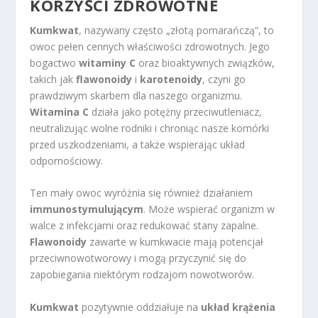
KORZYŚCI ZDROWOTNE
Kumkwat
, nazywany często „złotą pomarańczą”, to
owoc pełen cennych właściwości zdrowotnych. Jego
bogactwo
witaminy C
oraz bioaktywnych związków,
takich jak
flawonoidy
i
karotenoidy
, czyni go
prawdziwym skarbem dla naszego organizmu.
Witamina C
działa jako potężny przeciwutleniacz,
neutralizując wolne rodniki i chroniąc nasze komórki
przed uszkodzeniami, a także wspierając układ
odpornościowy.
Ten mały owoc wyróżnia się również działaniem
immunostymulującym
. Może wspierać organizm w
walce z infekcjami oraz redukować stany zapalne.
Flawonoidy
zawarte w kumkwacie mają potencjał
przeciwnowotworowy i mogą przyczynić się do
zapobiegania niektórym rodzajom nowotworów.
Kumkwat
pozytywnie oddziałuje na
układ krążenia