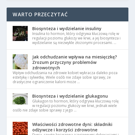
WARTO PRZECZYTAĆ
Biosynteza i wydzielanie insuliny
Insulina to hormon, który odgrywa kluczową rolę w
regulacji poziomu glukozy we krwi, a jej biosynteza i
wydzielanie są niezwykle złożonymi procesami. …
Jak odchudzanie wpływa na miesięczkę?
Zrozum przyczyny problemów
zdrowotnych
Wpływ odchudzania na zdrowie kobiet wykracza daleko poza
estetykę i sylwetkę. Wiele osób nie zdaje sobie sprawy, że
drastyczne ograniczenie kalorii może …
Biosynteza i wydzielanie glukagonu
Glukagon to hormon, który odgrywa kluczową rolę
w regulacji poziomu glukozy we krwi, jednak wiele
osób nie zdaje sobie sprawy z jego …
Właściwości zdrowotne dyni: składniki
odżywcze i korzyści zdrowotne
Dynia, często kojarzona z jesiennymi dekoracjami i