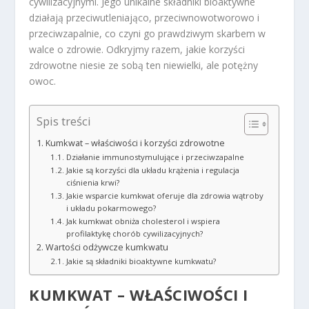
cywilizacyjnymi. Jego unikalne składniki bioaktywne
działają przeciwutleniająco, przeciwnowotworowo i
przeciwzapalnie, co czyni go prawdziwym skarbem w
walce o zdrowie. Odkryjmy razem, jakie korzyści
zdrowotne niesie ze sobą ten niewielki, ale potężny
owoc.
Spis treści
Kumkwat – właściwości i korzyści zdrowotne
Działanie immunostymulujące i przeciwzapalne
Jakie są korzyści dla układu krążenia i regulacja
ciśnienia krwi?
Jakie wsparcie kumkwat oferuje dla zdrowia wątroby
i układu pokarmowego?
Jak kumkwat obniża cholesterol i wspiera
profilaktykę chorób cywilizacyjnych?
Wartości odżywcze kumkwatu
Jakie są składniki bioaktywne kumkwatu?
KUMKWAT – WŁAŚCIWOŚCI I