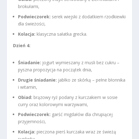
brokułami,
Podwieczorek:
serek wiejski z dodatkiem rzodkiewki
dla świeżości,
Kolacja:
klasyczna sałatka grecka.
Dzień 4:
Śniadanie:
jogurt wymieszany z musli bez cukru –
pyszna propozycja na początek dnia,
Drugie śniadanie:
jabłko ze skórką – pełne błonnika
i witamin,
Obiad:
brązowy ryż podany z kurczakiem w sosie
curry oraz kolorowymi warzywami,
Podwieczorek:
garść migdałów dla chrupiącej
przyjemności,
Kolacja:
pieczona pierś kurczaka wraz ze świeżą
surówką.