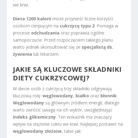
we krwi.
Dieta 1200 kalorii
może przynieść liczne korzyści
osobom cierpiącym na
cukrzycę typu 2
. Pomaga w
procesie
odchudzania
oraz poprawia ogólne
samopoczucie. Przed rozpoczęciem takiego planu
warto jednak skonsultować się ze
specjalistą ds.
żywienia
lub lekarzem.
JAKIE SĄ KLUCZOWE SKŁADNIKI
DIETY CUKRZYCOWEJ?
W diecie osób z cukrzycą trzy składniki odgrywają
kluczową rolę:
węglowodany
,
białko
oraz
błonnik
.
Węglowodany
są głównym źródłem energii, dlatego
warto zwrócić uwagę na ich wybór, uwzględniając
indeks glikemiczny
. Ten wskaźnik ma znaczący
wpływ na stężenie cukru we krwi. Najlepiej postawić na
węglowodany złożone
, takie jak: