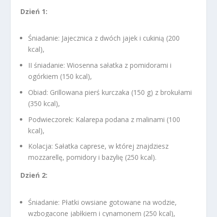
Dzień 1:
Śniadanie: Jajecznica z dwóch jajek i cukinią (200
kcal),
II śniadanie: Wiosenna sałatka z pomidorami i
ogórkiem (150 kcal),
Obiad: Grillowana pierś kurczaka (150 g) z brokułami
(350 kcal),
Podwieczorek: Kalarepa podana z malinami (100
kcal),
Kolacja: Sałatka caprese, w której znajdziesz
mozzarellę, pomidory i bazylię (250 kcal).
Dzień 2:
Śniadanie: Płatki owsiane gotowane na wodzie,
wzbogacone jabłkiem i cynamonem (250 kcal),