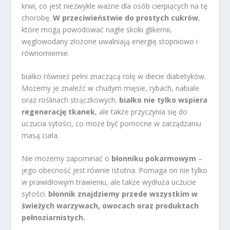
krwi, co jest niezwykle ważne dla osób cierpiących na tę
chorobę.
W przeciwieństwie do prostych cukrów
,
które mogą powodować nagłe skoki glikemii,
węglowodany złożone uwalniają energię stopniowo i
równomiernie.
białko również pełni znaczącą rolę w diecie diabetyków.
Możemy je znaleźć w chudym mięsie, rybach, nabiale
oraz roślinach strączkowych.
białko nie tylko wspiera
regenerację tkanek
, ale także przyczynia się do
uczucia sytości, co może być pomocne w zarządzaniu
masą ciała.
Nie możemy zapominać o
błonniku pokarmowym
–
jego obecność jest równie istotna. Pomaga on nie tylko
w prawidłowym trawieniu, ale także wydłuża uczucie
sytości.
błonnik znajdziemy przede wszystkim w
świeżych warzywach, owocach oraz produktach
pełnoziarnistych.