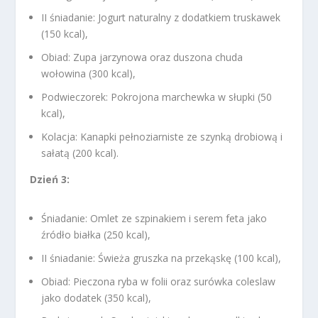
II śniadanie: Jogurt naturalny z dodatkiem truskawek
(150 kcal),
Obiad: Zupa jarzynowa oraz duszona chuda
wołowina (300 kcal),
Podwieczorek: Pokrojona marchewka w słupki (50
kcal),
Kolacja: Kanapki pełnoziarniste ze szynką drobiową i
sałatą (200 kcal).
Dzień 3:
Śniadanie: Omlet ze szpinakiem i serem feta jako
źródło białka (250 kcal),
II śniadanie: Świeża gruszka na przekąskę (100 kcal),
Obiad: Pieczona ryba w folii oraz surówka coleslaw
jako dodatek (350 kcal),