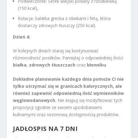
Podwieczorek: Serek wiejski podany z rzodkiewką
(150 kcal),
Kolacja: Sałatka grecka z oliwkami i fetą, która
dostarczy zdrowych tłuszczy (250 kcal).
Dzień 4:
W kolejnych dniach staraj się kontynuować
różnorodność posiłków. Pamiętaj o odpowiedniej ilości
białka
,
zdrowych tłuszczach
oraz
błonniku
.
Dokładne planowanie każdego dnia pomoże Ci nie
tylko utrzymać się w granicach kalorycznych, ale
również zapewnić odpowiednią ilość wymienników
węglowodanowych.
Nie krępuj się modyfikować tych
propozycji zgodnie ze swoimi upodobaniami
kulinarnymi oraz sezonową dostępnością produktów.
JADŁOSPIS NA 7 DNI