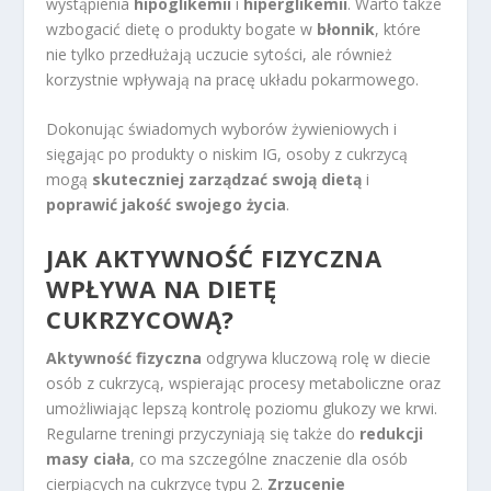
wystąpienia
hipoglikemii
i
hiperglikemii
. Warto także
wzbogacić dietę o produkty bogate w
błonnik
, które
nie tylko przedłużają uczucie sytości, ale również
korzystnie wpływają na pracę układu pokarmowego.
Dokonując świadomych wyborów żywieniowych i
sięgając po produkty o niskim IG, osoby z cukrzycą
mogą
skuteczniej zarządzać swoją dietą
i
poprawić jakość swojego życia
.
JAK AKTYWNOŚĆ FIZYCZNA
WPŁYWA NA DIETĘ
CUKRZYCOWĄ?
Aktywność fizyczna
odgrywa kluczową rolę w diecie
osób z cukrzycą, wspierając procesy metaboliczne oraz
umożliwiając lepszą kontrolę poziomu glukozy we krwi.
Regularne treningi przyczyniają się także do
redukcji
masy ciała
, co ma szczególne znaczenie dla osób
cierpiących na cukrzycę typu 2.
Zrzucenie