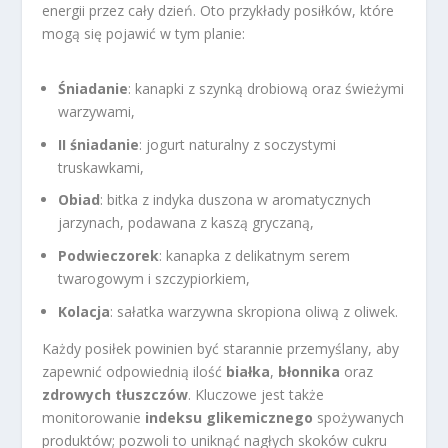
energii przez cały dzień. Oto przykłady posiłków, które
mogą się pojawić w tym planie:
Śniadanie
: kanapki z szynką drobiową oraz świeżymi
warzywami,
II śniadanie
: jogurt naturalny z soczystymi
truskawkami,
Obiad
: bitka z indyka duszona w aromatycznych
jarzynach, podawana z kaszą gryczaną,
Podwieczorek
: kanapka z delikatnym serem
twarogowym i szczypiorkiem,
Kolacja
: sałatka warzywna skropiona oliwą z oliwek.
Każdy posiłek powinien być starannie przemyślany, aby
zapewnić odpowiednią ilość
białka
,
błonnika
oraz
zdrowych tłuszczów
. Kluczowe jest także
monitorowanie
indeksu glikemicznego
spożywanych
produktów; pozwoli to uniknąć nagłych skoków cukru