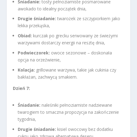
Śniadanie:
tosty pełnoziarniste posmarowane
awokado to idealny początek dnia,
Drugie śniadanie:
twarożek ze szczypiorkiem jako
lekka przekąska,
Obiad:
kurczak po grecku serwowany ze świeżymi
warzywami dostarczy energii na resztę dnia,
Podwieczorek:
owoce sezonowe – doskonała
opcja na orzeźwienie,
Kolacja:
grillowane warzywa, takie jak cukinia czy
bakłażan, zachwycą smakiem.
Dzień 7:
Śniadanie:
naleśniki pełnoziarniste nadziewane
twarogiem to smaczna propozycja na zakończenie
tygodnia,
Drugie śniadanie:
kisiel owocowy bez dodatku
cukru jako zdrowa alternatywa deseru,