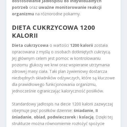
dostosowanie jadłospisu do indywidualnych
potrzeb
oraz
uważne monitorowanie reakcji
organizmu
na różnorodne pokarmy.
DIETA CUKRZYCOWA 1200
KALORII
Dieta cukrzycowa
o wartości
1200 kalorii
została
opracowana z myślą o osobach dotkniętych cukrzycą.
Jej głównym celem jest pomoc w kontrolowaniu
poziomu glukozy we krwi oraz wspieranie utrzymania
zdrowej masy ciała. Taki plan żywieniowy dostarcza
niezbędnych składników odżywczych, które są kluczowe
dla prawidłowego funkcjonowania organizmu,
jednocześnie ograniczając kaloryczność posiłków.
Standardowy jadłospis na diecie 1200 kalorii zazwyczaj
obejmuje pięć posiłków dziennie:
śniadanie
,
II
śniadanie
,
obiad
,
podwieczorek
i
kolację
. Dzięki tej
strukturze można równomiernie rozłożyć spożycie