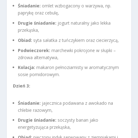
Śniadanie:
omlet wzbogacony o warzywa, np.
paprykę oraz cebulę,
Drugie śniadanie:
jogurt naturalny jako lekka
przekąska,
Obiad:
syta sałatka z tuńczykiem oraz ciecierzycą,
Podwieczorek:
marchewki pokrojone w słupki –
zdrowa alternatywa,
Kolacja:
makaron pełnoziarnisty w aromatycznym
sosie pomidorowym.
Dzień 3:
Śniadanie:
jajecznica podawana z awokado na
chlebie razowym,
Drugie śniadanie:
soczysty banan jako
energetyzująca przekąska,
Obiad:
pieczony indyk serwowany z ziemniakami i