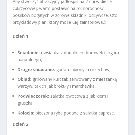
Aby stworzyć atrakcyjny jadłospis na 7 dni w diecie
cukrzycowej, warto postawić na różnorodność
posiłków bogatych w zdrowe składniki odżywcze. Oto
przykładowy plan, który może Cię zainspirować:
Dzień 1:
Śniadanie:
owsianka z dodatkiem borówek i jogurtu
naturalnego,
Drugie śniadanie:
garść ulubionych orzechów,
Obiad:
grillowany kurczak serwowany z mieszanką
warzyw, takich jak brokuły i marchewka,
Podwieczorek:
sałatka owocowa z jabłkiem i
gruszką,
Kolacja:
pieczona ryba podana z sałatką caprese.
Dzień 2: