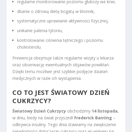
regularne monitorowanie poziomu glukozy we krwi,
dbanie o zdrową dietę bogatą w błonnik,
systematyczne uprawianie aktywności fizycznej,
unikanie palenia tytoniu,
kontrolowanie ciśnienia tętniczego i poziomu
cholesterolu.
Prewencja obejmuje także regularne wizyty u lekarza
oraz obserwację ewentualnych objawów powikłań.
Dzięki temu możliwe jest szybkie podjęcie działań
medycznych w razie ich wystąpienia.
CO TO JEST ŚWIATOWY DZIEŃ
CUKRZYCY?
Światowy Dzień Cukrzycy
obchodzimy
14 listopada
,
w dniu, kiedy na świat przyszedł
Frederick Banting
–
odkrywca insuliny. Tego dnia stawiamy na zwiększenie
świadomości dotyczącej cukrzycy oraz jej wpływu na