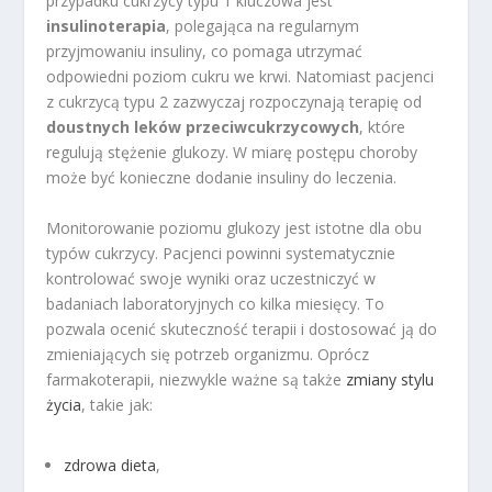
przypadku cukrzycy typu 1 kluczowa jest
insulinoterapia
, polegająca na regularnym
przyjmowaniu insuliny, co pomaga utrzymać
odpowiedni poziom cukru we krwi. Natomiast pacjenci
z cukrzycą typu 2 zazwyczaj rozpoczynają terapię od
doustnych leków przeciwcukrzycowych
, które
regulują stężenie glukozy. W miarę postępu choroby
może być konieczne dodanie insuliny do leczenia.
Monitorowanie poziomu glukozy jest istotne dla obu
typów cukrzycy. Pacjenci powinni systematycznie
kontrolować swoje wyniki oraz uczestniczyć w
badaniach laboratoryjnych co kilka miesięcy. To
pozwala ocenić skuteczność terapii i dostosować ją do
zmieniających się potrzeb organizmu. Oprócz
farmakoterapii, niezwykle ważne są także
zmiany stylu
życia
, takie jak:
zdrowa dieta
,