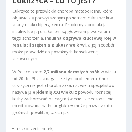
CUKRZYCA – CO TO JEST?
Cukrzyca to przewlekła choroba metaboliczna, która
objawia się podwyższonym poziomem cukru we krwi,
znanym jako hiperglikemia. Problemy z produkcją
insuliny lub jej działaniem są głównymi przyczynami
tego schorzenia.
Insulina odgrywa kluczową rolę w
regulacji stężenia glukozy we krwi
, a jej niedobór
może prowadzić do poważnych konsekwencji
zdrowotnych.
W Polsce około
2,7 miliona dorosłych osób
w wieku
od 20 do 79 lat zmaga się z tym problemem. Choć
cukrzyca nie jest chorobą zakaźną, wielu specjalistów
nazywa ją
epidemią XXI wieku
z powodu rosnącej
liczby zachorowań na całym świecie. Nieleczona i nie
monitorowana nadmiar glukozy może prowadzić do
groźnych powikłań, takich jak:
uszkodzenie nerek,