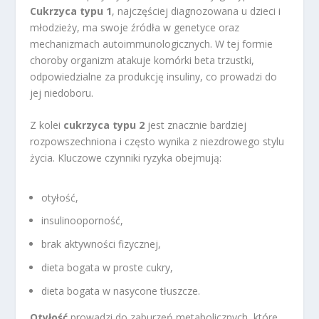
Cukrzyca typu 1
, najczęściej diagnozowana u dzieci i
młodzieży, ma swoje źródła w genetyce oraz
mechanizmach autoimmunologicznych. W tej formie
choroby organizm atakuje komórki beta trzustki,
odpowiedzialne za produkcję insuliny, co prowadzi do
jej niedoboru.
Z kolei
cukrzyca typu 2
jest znacznie bardziej
rozpowszechniona i często wynika z niezdrowego stylu
życia. Kluczowe czynniki ryzyka obejmują:
otyłość,
insulinooporność,
brak aktywności fizycznej,
dieta bogata w proste cukry,
dieta bogata w nasycone tłuszcze.
Otyłość
prowadzi do zaburzeń metabolicznych, które