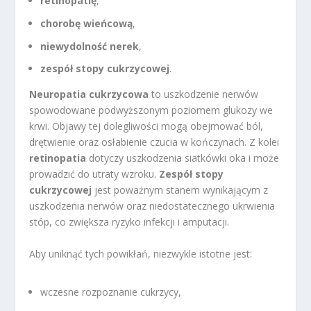
retinopatię
,
chorobę wieńcową
,
niewydolność nerek
,
zespół stopy cukrzycowej
.
Neuropatia cukrzycowa
to uszkodzenie nerwów
spowodowane podwyższonym poziomem glukozy we
krwi. Objawy tej dolegliwości mogą obejmować ból,
drętwienie oraz osłabienie czucia w kończynach. Z kolei
retinopatia
dotyczy uszkodzenia siatkówki oka i może
prowadzić do utraty wzroku.
Zespół stopy
cukrzycowej
jest poważnym stanem wynikającym z
uszkodzenia nerwów oraz niedostatecznego ukrwienia
stóp, co zwiększa ryzyko infekcji i amputacji.
Aby uniknąć tych powikłań, niezwykle istotne jest:
wczesne rozpoznanie cukrzycy,